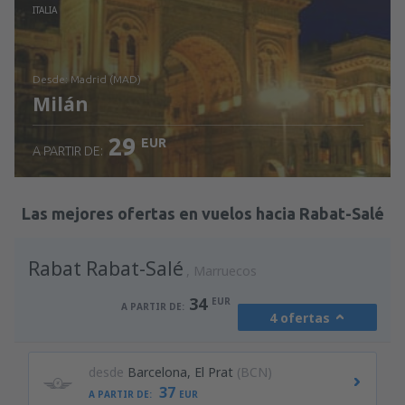
Revisa los detalles
ITALIA
desde: Madrid (MAD)
Milán
29
EUR
A PARTIR DE:
Revisa los detalles
Las mejores ofertas en vuelos hacia Rabat-Salé
Rabat Rabat-Salé
Marruecos
34
EUR
A PARTIR DE:
4 ofertas
desde
Barcelona, El Prat
(BCN)
37
A PARTIR DE:
EUR