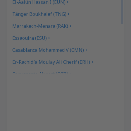
El-Aaiún Hassan I (EUN)
Tánger Boukhalef (TNG)
Marrakech-Menara (RAK)
Essaouira (ESU)
Casablanca Mohammed V (CMN)
Er-Rachidía Moulay Ali Cherif (ERH)
Ouarzazate Airport (OZZ)
Fez-Saiss (FEZ)
Rabat-Salé (RBA)
Tetouan Sania Ramel (TTU)
Tan Tan (TTA)