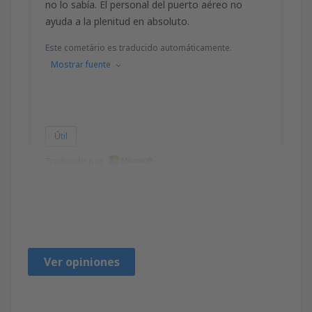
no lo sabía. El personal del puerto aéreo no
ayuda a la plenitud en absoluto.
Este cometário es traducido automáticamente.
Mostrar fuente
Útil
Traducido por
Mustak
Amerikai Egyesült Államok,
Diciembre 2019
Ver opiniones