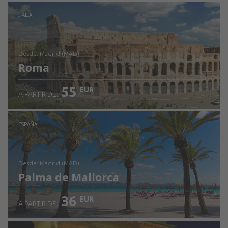
Revisa los detalles
ITALIA
desde: Madrid (MAD)
Roma
55
EUR
A PARTIR DE:
Revisa los detalles
ESPAÑA
desde: Madrid (MAD)
Palma de Mallorca
36
EUR
A PARTIR DE: