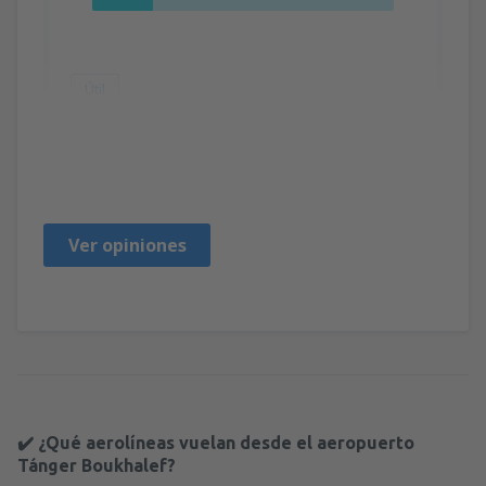
Útil
Maria
Spain,
Febrero 2020
Ver opiniones
✔️ ¿Qué aerolíneas vuelan desde el aeropuerto
Tánger Boukhalef?