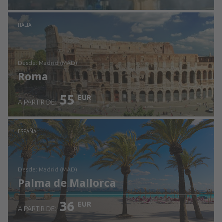
Revisa los detalles
ITALIA
desde: Madrid (MAD)
Roma
55
EUR
A PARTIR DE:
Revisa los detalles
ESPAÑA
desde: Madrid (MAD)
Palma de Mallorca
36
EUR
A PARTIR DE: