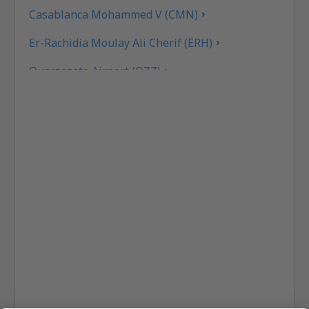
Casablanca Mohammed V (CMN)
Er-Rachidía Moulay Ali Cherif (ERH)
Ouarzazate Airport (OZZ)
Fez-Saiss (FEZ)
Rabat-Salé (RBA)
Tetouan Sania Ramel (TTU)
Tan Tan (TTA)
Zagora Airport (OZG)