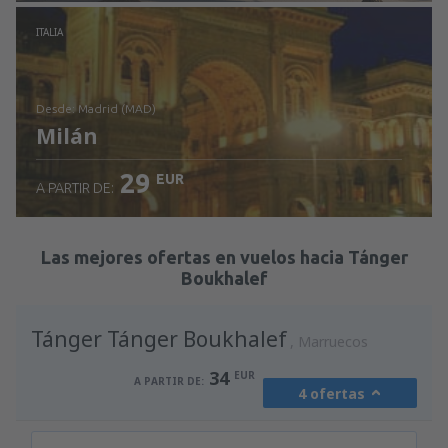
Revisa los detalles
ITALIA
desde: Madrid (MAD)
Milán
29
EUR
A PARTIR DE:
Revisa los detalles
Las mejores ofertas en vuelos hacia Tánger
Boukhalef
Tánger Tánger Boukhalef
Marruecos
34
EUR
A PARTIR DE:
4 ofertas