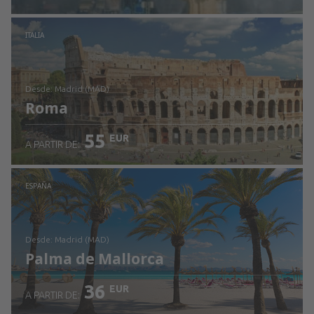
Revisa los detalles
ITALIA
desde: Madrid (MAD)
Roma
55
EUR
A PARTIR DE:
Revisa los detalles
ESPAÑA
desde: Madrid (MAD)
Palma de Mallorca
36
EUR
A PARTIR DE: