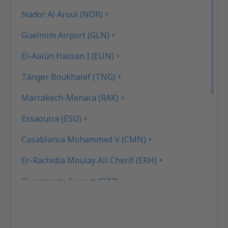
Nador Al Aroui (NDR)
Guelmim Airport (GLN)
El-Aaiún Hassan I (EUN)
Tánger Boukhalef (TNG)
Marrakech-Menara (RAK)
Essaouira (ESU)
Casablanca Mohammed V (CMN)
Er-Rachidía Moulay Ali Cherif (ERH)
Ouarzazate Airport (OZZ)
Fez-Saiss (FEZ)
Rabat-Salé (RBA)