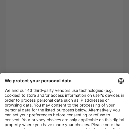
Tetouan Sania Ramel (TTU)
Tan Tan (TTA)
Zagora Airport (OZG)