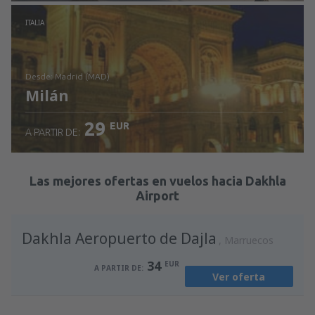
Revisa los detalles
ITALIA
desde: Madrid (MAD)
Milán
29
EUR
A PARTIR DE:
Revisa los detalles
Las mejores ofertas en vuelos hacia Dakhla
Airport
Dakhla Aeropuerto de Dajla
Marruecos
34
EUR
A PARTIR DE:
Ver oferta