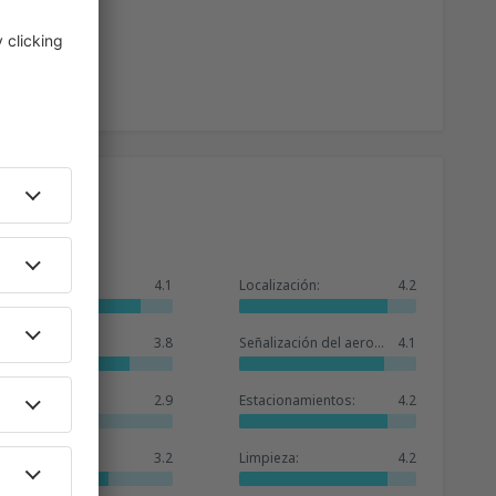
23
)
A PARTIR DE:
EUR
58
A PARTIR DE:
EUR
24
irport
(ALC)
A PARTIR DE:
EUR
58
(LCG)
A PARTIR DE:
EUR
68
asso
(AGP)
A PARTIR DE:
EUR
General:
4.1
Localización:
4.2
Sala de espera:
3.8
Señalización del aeropuerto:
4.1
Tiendas:
2.9
Estacionamientos:
4.2
Hoteles:
3.2
Limpieza:
4.2