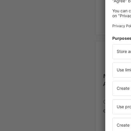
Op
Murcia In
Aeropuer
Calificaci
opinione