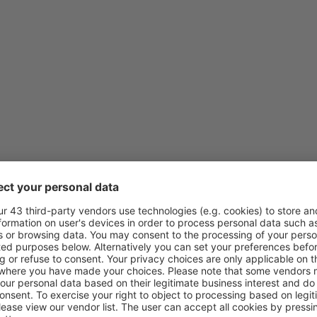
desde
Santander, Santander
(
desde
Málaga, Pablo Ruiz Pic
desde
Sevilla, San Pablo
(SVQ
desde
Barcelona, El Prat
(BCN
desde
Salamanca, Matacán
(
desde
Ibiza, Ibiza
(IBZ)
desde
Valencia, Valencia-Man
desde
San Sebastián, San Seb
desde
Bucarest, Bucarest-He
desde
Santiago de Compostel
Compostela
(SCQ)
desde
Valencia, Valencia-Man
desde
Milán, Malpensa
(MXP)
desde
Bilbao, Bilbao Airport
(
desde
Roma, Roma - Fiumici