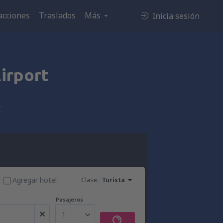
acciones
Traslados
Más
Inicia sesión
irport
t
Agregar hotel
Clase:
Turista
Pasajeros
1