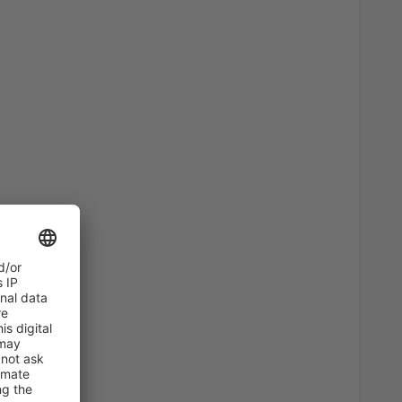
53
SDR)
A PARTIR DE:
EUR
23
asso
(AGP)
A PARTIR DE:
EUR
51
)
A PARTIR DE:
EUR
56
)
A PARTIR DE:
EUR
180
SLM)
A PARTIR DE:
EUR
52
A PARTIR DE:
EUR
32
ises
(VLC)
A PARTIR DE:
EUR
62
astián
(EAS)
A PARTIR DE:
EUR
95
nri Coanda
(OTP)
A PARTIR DE:
EUR
a, Santiago de
38
A PARTIR DE:
EUR
22
ises
(VLC)
A PARTIR DE:
EUR
37
A PARTIR DE:
EUR
34
BIO)
A PARTIR DE:
EUR
56
no
(FCO)
A PARTIR DE:
EUR