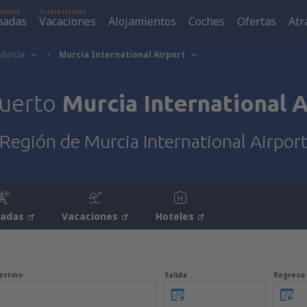
Hotel
Vuelo+Hotel
padas
Vacaciones
Alojamientos
Coches
Ofertas
Atr
Murcia
Murcia International Airport
uerto
Murcia International A
Región de Murcia International Airpor
padas
Vacaciones
Hoteles
estino
Salida
Regreso