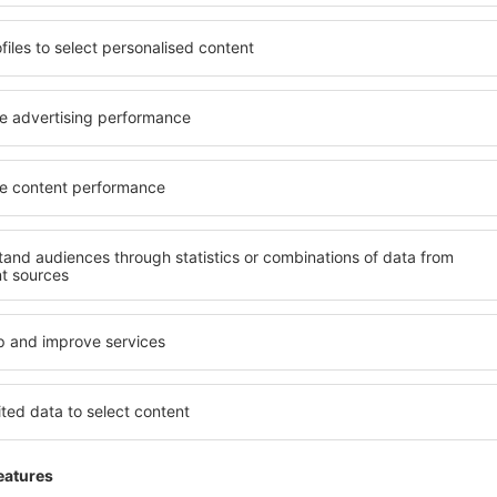
Excelente aeropuerto
Kingdom,
5
Detalles de la calificación
5
Excelente aeropuerto, no demasiado conc
asientos y es fácil de navegar
Este cometário es traducido automáticamente.
Útil
Retrasos