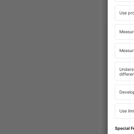
Claire
United 
Febrero 202
Lisa