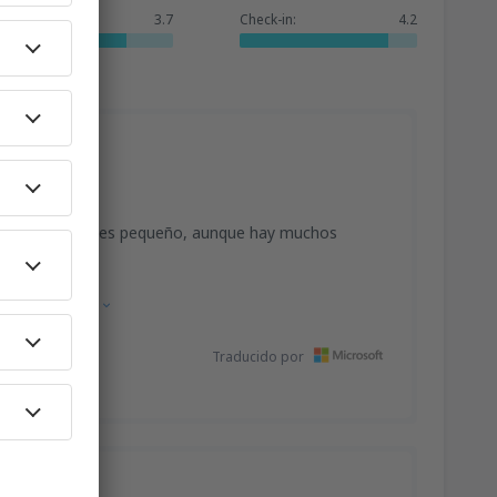
Servicios:
3.7
Check-in:
4.2
urrido ya que es pequeño, aunque hay muchos
Mostrar fuente
Traducido por