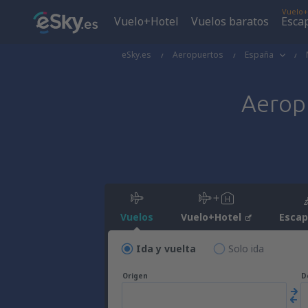
Vuelo+
Vuelo+Hotel
Vuelos baratos
Esca
eSky.es
Aeropuertos
España
Aerop
Vuelos
Vuelo+Hotel
Esca
Ida y vuelta
Solo ida
Origen
D