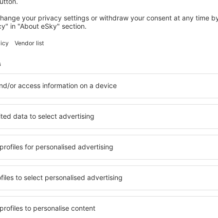
desde
Sevilla, San Pablo
(SVQ
desde
Vigo, Vigo
(VGO)
desde
Alicante, Alicante Intl A
desde
La Coruńa, La Coruna
iniones
desde
Málaga, Pablo Ruiz Pic
ternational Airport
to
3.9
ón basada en
66
s
de viajeros reales