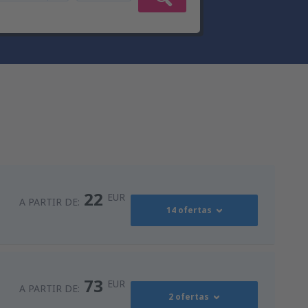
22
EUR
A PARTIR DE:
14 ofertas
36
s
(MAD)
A PARTIR DE:
EUR
73
EUR
A PARTIR DE:
2 ofertas