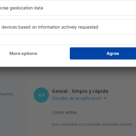
Kingdom,
2.6
Detalles de la calificación
Ryan el aire es una broma nunca ninguna i
horas de retraso
Este cometário es traducido automáticamente.
Útil
Genial - limpio y rápido
Kingdom,
4.9
Detalles de la calificación
Como arriba
Este cometário es traducido automáticamente.