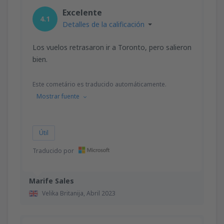
desde
Valencia, Valencia-Manises
(VLC)
Excelente
36
4.1
A PARTIR DE:
EUR
Detalles de la calificación
desde
Valencia, Valencia-Manises
(VLC)
Los vuelos retrasaron ir a Toronto, pero salieron
37
A PARTIR DE:
EUR
bien.
Este cometário es traducido automáticamente.
desde
Barcelona, El Prat
(BCN)
43
Mostrar fuente
A PARTIR DE:
EUR
Útil
Traducido por
Marife Sales
Velika Britanija,
Abril 2023