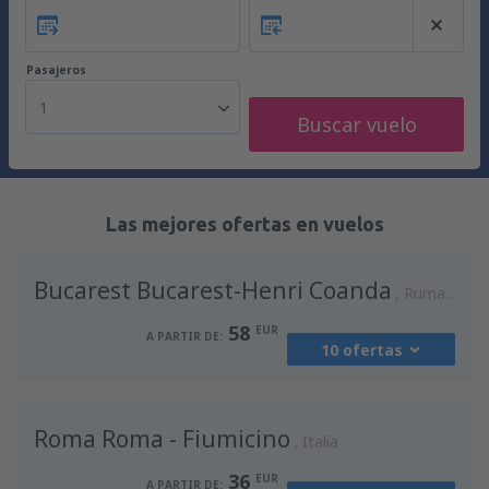
Pasajeros
1
Buscar vuelo
Las mejores ofertas en vuelos
Bucarest Bucarest-Henri Coanda
Rumania
58
EUR
A PARTIR DE:
10 ofertas
desde
Madrid, Madrid-Barajas
(MAD)
Roma Roma - Fiumicino
94
Italia
A PARTIR DE:
EUR
36
EUR
A PARTIR DE: