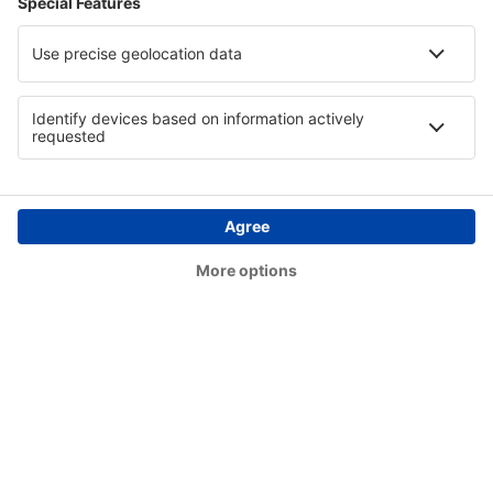
Aeropuerto de Deline (YWJ)
Digby Island (YPR)
Dryden Regional (YHD)
Edmonton (YEG)
Whitehorse (YXY)
Ottawa
Flin Flon (YFO)
Fond-du-Lac Airport (ZFD)
Aeropuerto de Fort Albany (YFA)
Fort Chipewyan Airport (YPY)