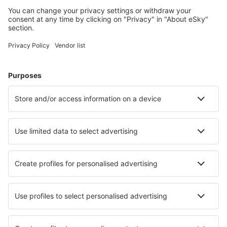
Campbell River
Aeropuerto de Cape Dorset (YTE)
Cartwright (YRF)
Charlo Airport (YCL)
Charlottetown (YHG)
Charlottetown (YYG)
Chesterfield Inlet Airport (YCS)
Chevery Airport (YHR)
Chibougamau-Chapais (YMT)
Chisasibi Airport (YKU)
Sarnia (YZR)