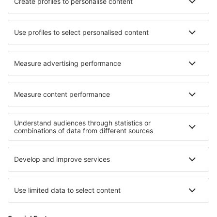
Churchill (YYQ)
Churchill Falls Airport (ZUM)
Clyde River Airport (YCY)
Vancouver
Coral Harbour Airport (YZS)
Cortes Bay SPB (YCF)
Cranbrook (YXC)
Dawson City Airport (YDA)
Dawson Creek Airport (YDQ)
Deer Lake (YDF)
Deer Lake (YVZ)