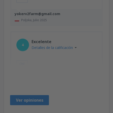
yokerv2farm@gmail.com
Poljska,
Julio 2025
Excelente
4
Detalles de la calificación
Útil
Peter
Sjedinjene Američke Države,
Abril 2020
Ver opiniones