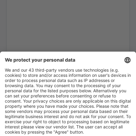
Toronto
Black Tickle (YBI)
Blanc Sablon Airport (YBX)
Bonaventure Airport (YVB)
Boundary Bay (YDT)
Aeropuerto Municipal de Brandon (YBR)
Toronto
Comox Airport (YQQ)
Calgary
Cambridge Bay Airport (YCB)
Campbell River