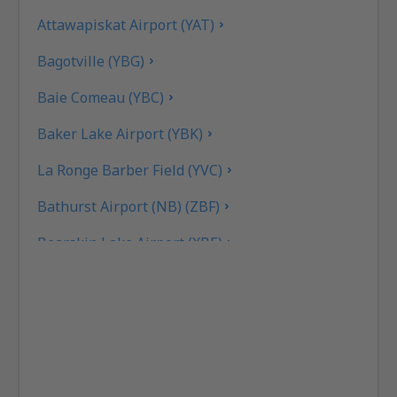
Attawapiskat Airport (YAT)
Bagotville (YBG)
Baie Comeau (YBC)
Baker Lake Airport (YBK)
La Ronge Barber Field (YVC)
Bathurst Airport (NB) (ZBF)
Bearskin Lake Airport (XBE)
Calgary
Bella Bella Airport (ZEL)
Bella Coola Airport (QBC)
Kitchenuhmaykoosib Big Trout Lake (YTL)