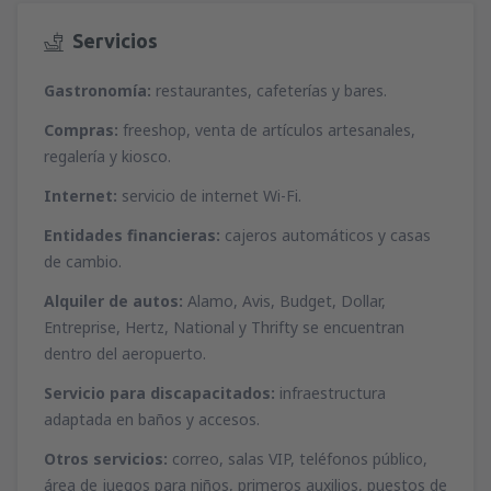
desde
Málaga, Pablo Ruiz Picasso
(AGP)
desde
Ibiza, Ibiza
(IBZ)
51
Servicios
A PARTIR DE:
EUR
44
A PARTIR DE:
EUR
Gastronomía:
restaurantes, cafeterías y bares.
desde
Valencia, Valencia-Manises
(VLC)
desde
Mahon, Menorca Mahón
(MAH)
37
A PARTIR DE:
EUR
Compras:
freeshop, venta de artículos artesanales,
47
A PARTIR DE:
EUR
regalería y kiosco.
desde
Barcelona, El Prat
(BCN)
Internet:
servicio de internet Wi-Fi.
desde
Palma de Mallorca, Palma de
55
A PARTIR DE:
EUR
Mallorca
(PMI)
Entidades financieras:
cajeros automáticos y casas
37
A PARTIR DE:
EUR
de cambio.
desde
Alicante, Alicante Intl Airport
(ALC)
34
Alquiler de autos:
Alamo, Avis, Budget, Dollar,
A PARTIR DE:
EUR
desde
Sevilla, San Pablo
(SVQ)
Entreprise, Hertz, National y Thrifty se encuentran
66
A PARTIR DE:
EUR
dentro del aeropuerto.
Servicio para discapacitados:
infraestructura
desde
Granadilla de Abona, Tenerife Sur -
Reina Sofia
(TFS)
adaptada en baños y accesos.
107
A PARTIR DE:
EUR
Otros servicios:
correo, salas VIP, teléfonos público,
área de juegos para niños, primeros auxilios, puestos de