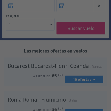
Pasajeros
1
Buscar vuelo
Las mejores ofertas en vuelos
Bucarest Bucarest-Henri Coanda
Rumania
65
EUR
A PARTIR DE:
10 ofertas
desde
Madrid, Madrid-Barajas
(MAD)
Roma Roma - Fiumicino
94
Italia
A PARTIR DE:
EUR
36
EUR
A PARTIR DE: