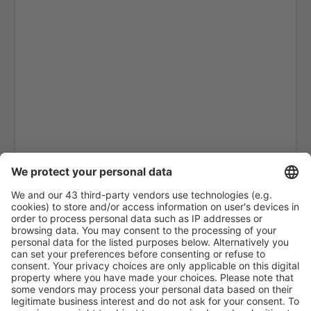
Kitchenuhmaykoosib Big Trout Lake (YTL)
Toronto
Black Tickle (YBI)
Blanc Sablon Airport (YBX)
Bonaventure Airport (YVB)
Boundary Bay (YDT)
Aeropuerto Municipal de Brandon (YBR)
Toronto
Comox Airport (YQQ)
Calgary