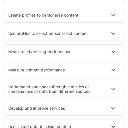
Chisasibi Airport (YKU)
Sarnia (YZR)
Churchill (YYQ)
Churchill Falls Airport (ZUM)
Clyde River Airport (YCY)
Vancouver
Coral Harbour Airport (YZS)
Cortes Bay SPB (YCF)
Cranbrook (YXC)
Dawson City Airport (YDA)
Dawson Creek Airport (YDQ)