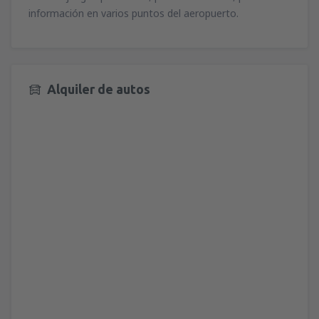
desde
Valencia, Valencia-Manises
(VLC)
información en varios puntos del aeropuerto.
36
A PARTIR DE:
EUR
desde
Valencia, Valencia-Manises
(VLC)
37
A PARTIR DE:
EUR
Alquiler de autos
desde
Barcelona, El Prat
(BCN)
42
A PARTIR DE:
EUR