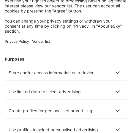
Cambridge Bay Airport (YCB)
Campbell River
Campbell River
Aeropuerto de Cape Dorset (YTE)
Cartwright (YRF)
Charlo Airport (YCL)
Charlottetown (YHG)
Charlottetown (YYG)
Chesterfield Inlet Airport (YCS)
Chevery Airport (YHR)
Chibougamau-Chapais (YMT)