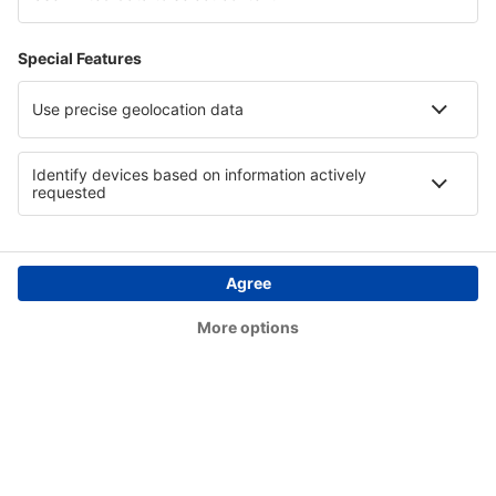
Deer Lake (YVZ)
Deer Lake (YDF)
Aeropuerto de Deline (YWJ)
Digby Island (YPR)
Dryden Regional (YHD)
Edmonton (YEG)
Whitehorse (YXY)
Ottawa
Flin Flon (YFO)
Fond-du-Lac Airport (ZFD)
Aeropuerto de Fort Albany (YFA)