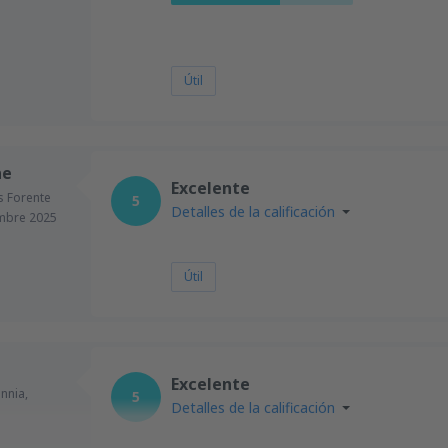
Útil
ne
Excelente
s Forente
5
Detalles de la calificación
mbre 2025
Útil
Excelente
annia,
5
Detalles de la calificación
3