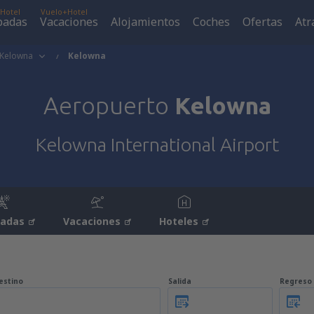
Hotel
Vuelo+Hotel
padas
Vacaciones
Alojamientos
Coches
Ofertas
Atr
Kelowna
Kelowna
Aeropuerto
Kelowna
Kelowna International Airport
padas
Vacaciones
Hoteles
estino
Salida
Regreso