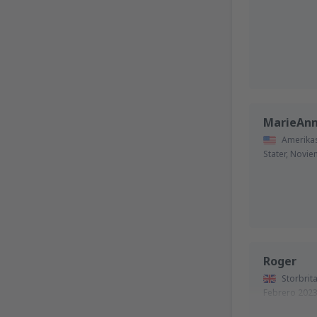
MarieAn
Amerika
Stater,
Novie
Roger
Storbrit
Febrero 202