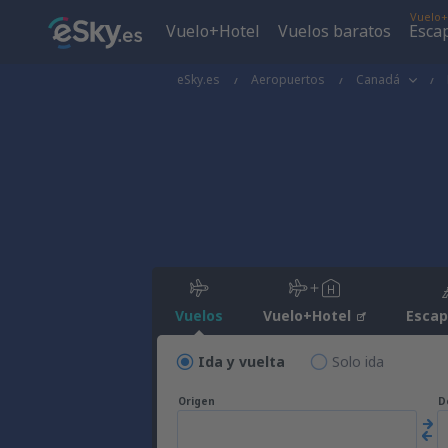
Vuelo+
Vuelo+Hotel
Vuelos baratos
Esca
eSky.es
Aeropuertos
Canadá
Vuelos
Vuelo+Hotel
Esca
Ida y vuelta
Solo ida
Origen
D