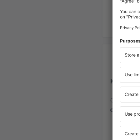
Op
Kelowna 
Calificaci
opinione