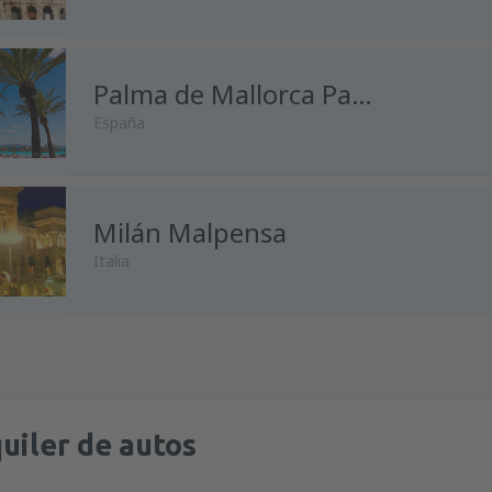
desde
Málaga, Pablo Ruiz Pic
desde
Madrid, Madrid-Baraja
Palma de Mallorca Palma de Mallorca
España
desde
Alicante, Alicante Intl A
desde
Málaga, Pablo Ruiz Pic
desde
Madrid, Madrid-Baraja
Milán Malpensa
desde
Madrid, Madrid-Baraja
Italia
desde
Málaga, Pablo Ruiz Pic
desde
Barcelona, El Prat
(BCN
desde
Oviedo, Asturias
(OVD)
desde
Madrid, Madrid-Baraja
desde
Madrid, Madrid-Baraja
desde
Málaga, Pablo Ruiz Pic
desde
Barcelona, El Prat
(BCN
desde
Barcelona, El Prat
(BCN
uiler de autos
desde
Barcelona, El Prat
(BCN
desde
Palma de Mallorca, Pal
desde
Barcelona, El Prat
(BCN