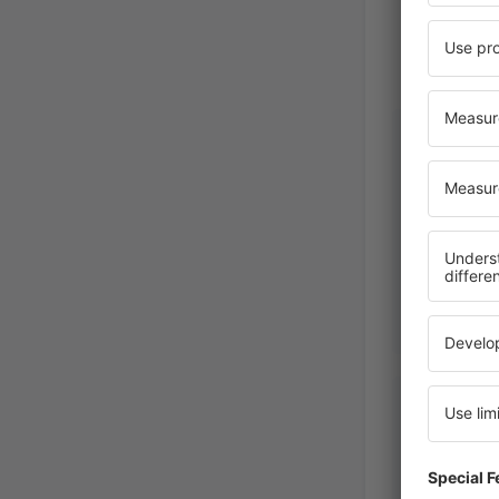
Maria Ar
Mexico,
Lynne
Storbrit
Septiembre 