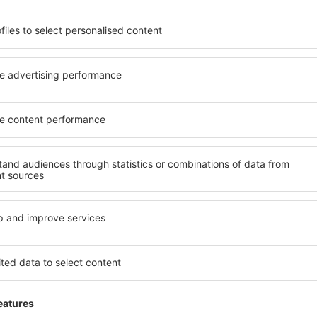
desde
Ibiza, Ibiza
(IBZ)
desde
Valencia, Valencia-Man
desde
Mahon, Menorca Mah
desde
Barcelona, El Prat
(BCN
anzazu
Pequeño pero funcional
Agosto 2023
4.5
Detalles de la calificación
desde
Palma de Mallorca, Pal
desde
Alicante, Alicante Intl A
Todo bien Baños limpios y servicios de a
desde
Sevilla, San Pablo
(SVQ
Útil
desde
Granadilla de Abona, Te
(TFS)
Vuelo doméstico
annia,
4.8
Detalles de la calificación
2023
desde
Valencia, Valencia-Man