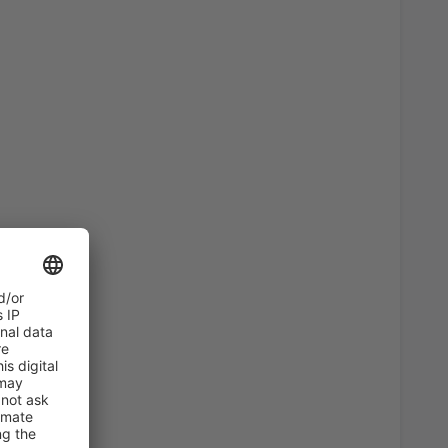
46
)
A PARTIR DE:
EUR
36
)
A PARTIR DE:
EUR
82
)
A PARTIR DE:
EUR
47
s
(MAD)
A PARTIR DE:
EUR
107
irport
(ALC)
A PARTIR DE:
EUR
102
erteventura
(FUE)
A PARTIR DE:
EUR
94
)
A PARTIR DE:
EUR
a, Santiago de
33
A PARTIR DE:
EUR
54
BIO)
A PARTIR DE:
EUR
74
ria
(LPA)
A PARTIR DE:
EUR
94
s
(MAD)
A PARTIR DE:
EUR
53
BIO)
A PARTIR DE:
EUR
36
ises
(VLC)
A PARTIR DE:
EUR
78
E)
A PARTIR DE:
EUR
23
asso
(AGP)
A PARTIR DE:
EUR
54
)
A PARTIR DE:
EUR
47
s
(MAD)
A PARTIR DE:
EUR
231
SLM)
A PARTIR DE:
EUR
90
s
(MAD)
A PARTIR DE:
EUR
36
asso
(AGP)
A PARTIR DE:
EUR