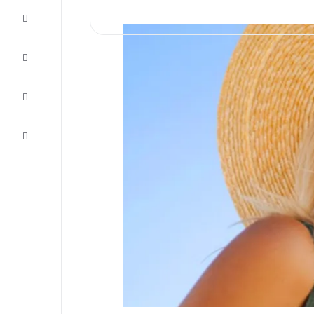
Ofertas
Completa
el viaje
Inspiración
y consejos
Atención
al cliente