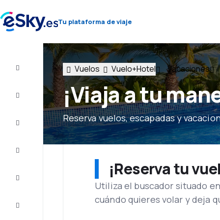
Tu plataforma de viaje
Vuelos
Vuelo+Hotel
Vacaciones
Vuelo+Hotel
¡Viaja a tu man
Vuelos
baratos
Reserva vuelos, escapadas y vacacio
Vacaciones
Último
minuto
¡Reserva tu vue
Escapadas
Utiliza el buscador situado e
cuándo quieres volar y deja 
Alojamientos