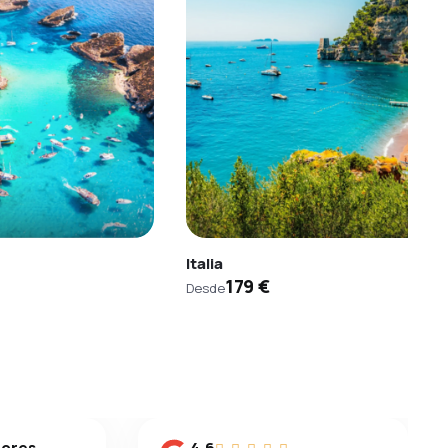
Italia
179 €
Desde
dores
4.6