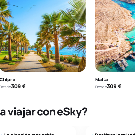
Chipre
Malta
309 €
309 €
Desde
Desde
na viajar con eSky?
La elección más sabia
Destinos inspira