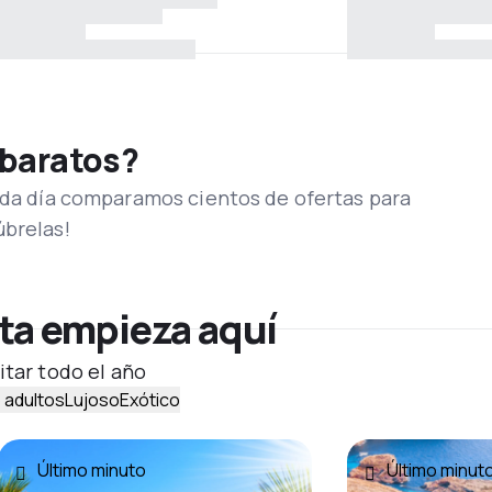
 baratos?
Cada día comparamos cientos de ofertas para
úbrelas!
ta empieza aquí
itar todo el año
 adultos
Lujoso
Exótico
Último minuto
Último minut