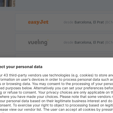
desde
Barcelona, El Prat
(BCN
desde
Barcelona, El Prat
(BCN
desde
Barcelona, El Prat
(BCN
desde
Madrid, Madrid-Baraja
desde
Castellon de la Plana, 