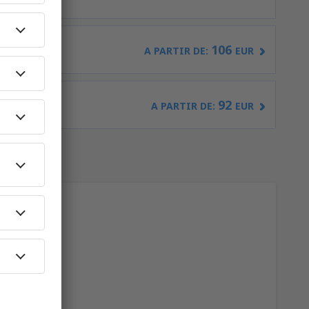
106
irport
(ALC)
A PARTIR DE:
EUR
92
s
(MAD)
A PARTIR DE:
EUR