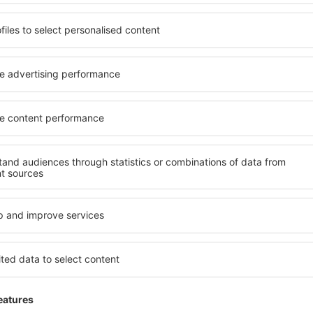
desde
Alicante, Alicante Intl A
desde
Madrid, Madrid-Baraja
uiler de autos