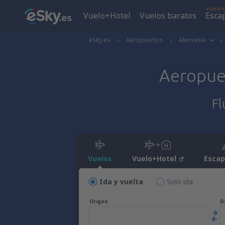
Vuelo+
Vuelo+Hotel
Vuelos baratos
Esca
eSky.es
Aeropuertos
Alemania
Aeropue
Fl
Vuelos
Vuelo+Hotel
Esca
Ida y vuelta
Solo ida
Origen
D