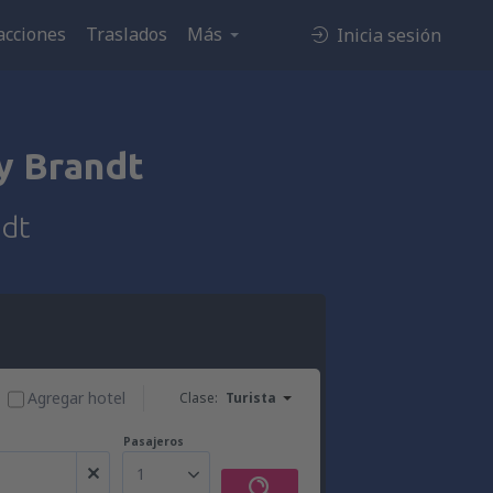
acciones
Traslados
Más
Inicia sesión
y Brandt
ndt
Agregar hotel
Clase:
Turista
Pasajeros
1