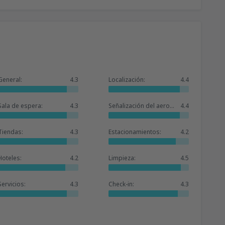
General:
4.3
Localización:
4.4
Sala de espera:
4.3
Señalización del aeropuerto:
4.4
Tiendas:
4.3
Estacionamientos:
4.2
Hoteles:
4.2
Limpieza:
4.5
Servicios:
4.3
Check-in:
4.3