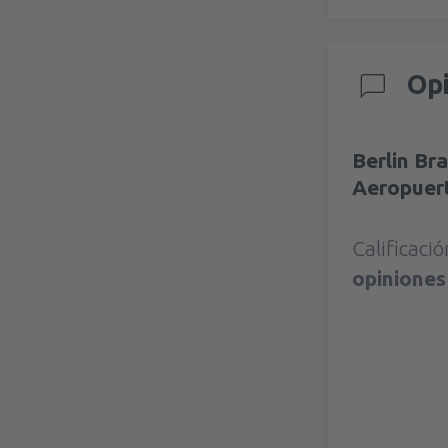
Op
Berlin Br
Aeropuer
Calificaci
opinione