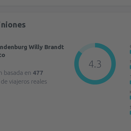
iniones
andenburg Willy Brandt
to
4.3
ón basada en
477
s
de viajeros reales