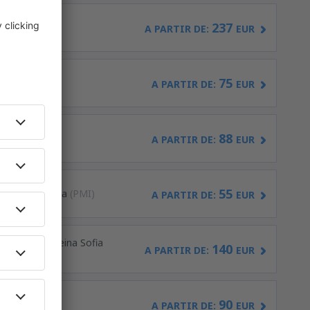
237
ria
(LPA)
A PARTIR DE:
EUR
75
A PARTIR DE:
EUR
88
asso
(AGP)
A PARTIR DE:
EUR
55
ma de Mallorca
(PMI)
A PARTIR DE:
EUR
nerife Sur - Reina Sofia
140
A PARTIR DE:
EUR
90
ises
(VLC)
A PARTIR DE:
EUR