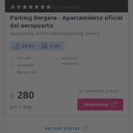
0 (0 opiniones)
Parking Bergera - Aparcamiento oficial
del aeropuerto
Hauptwache, 87766, Memmingerberg, Niemcy
0.0 km
0 min
Cercado
matrícula
requerido
Iluminado
Número de
Cancelación gratuita
280
€
Seleccionar
por 7 días
Ver más ofertas