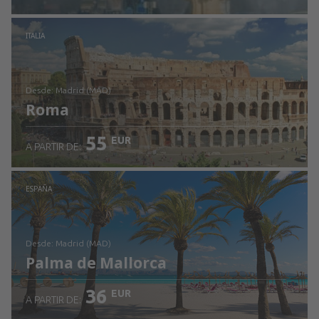
Revisa los detalles
ITALIA
desde: Madrid (MAD)
Roma
55
EUR
A PARTIR DE:
Revisa los detalles
ESPAÑA
desde: Madrid (MAD)
Palma de Mallorca
36
EUR
A PARTIR DE: