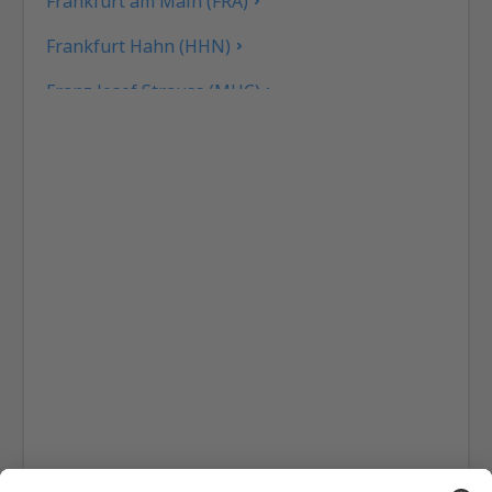
Frankfurt am Main (FRA)
Frankfurt Hahn (HHN)
Franz Josef Strauss (MUC)
Hamburgo
Heringsdorf (HDF)
Hof (HOQ)
Kassel-Calden Airport (KSF)
Kiel-Holtenau (KEL)
Dresden (DRS)
Hanóver (HAJ)
Leipzig/Halle (LEJ)