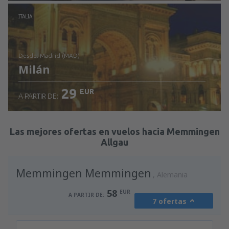
Revisa los detalles
ITALIA
desde: Madrid (MAD)
Milán
29
EUR
A PARTIR DE:
Revisa los detalles
Las mejores ofertas en vuelos hacia Memmingen
Allgau
Memmingen Memmingen
Alemania
58
EUR
A PARTIR DE:
7 ofertas