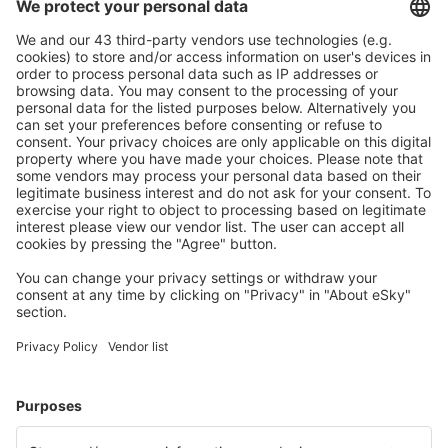
Hamburgo
Mannheim Airport (MHG)
Memmingen Allgau (FMM)
Nuremberg (NUE)
Münster/Osnabrück (FMO)
Paderborn-Lippstadt (PAD)
Rostock Laage (RLG)
Saarbrücken
Westerland-Sylt (GWT)
Saarbrücken