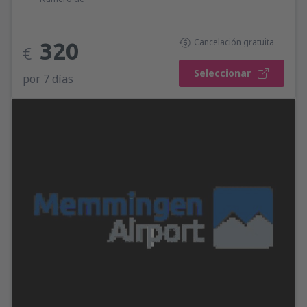
Cancelación gratuita
320
€
Seleccionar
por 7 días