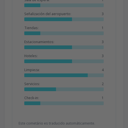
Señalización del aeropuerto:
3
Tiendas:
1
Estacionamientos:
3
Hoteles:
3
Limpieza:
4
Servicios:
2
Check-in:
1
Este cometário es traducido automáticamente.