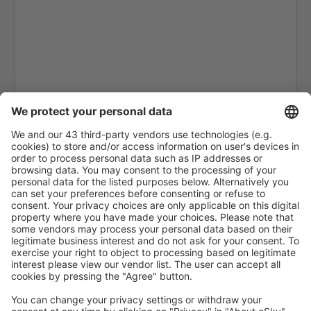
Dresden (DRS)
Hanóver (HAJ)
Leipzig/Halle (LEJ)
Hamburgo
Mannheim Airport (MHG)
Memmingen Allgau (FMM)
Nuremberg (NUE)
Münster/Osnabrück (FMO)
Paderborn-Lippstadt (PAD)
Rostock Laage (RLG)
Saarbrücken