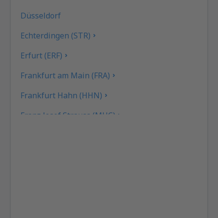
Düsseldorf
Echterdingen (STR)
Erfurt (ERF)
Frankfurt am Main (FRA)
Frankfurt Hahn (HHN)
Franz Josef Strauss (MUC)
Hamburgo
Heringsdorf (HDF)
Hof (HOQ)
Kassel-Calden Airport (KSF)
Kiel-Holtenau (KEL)