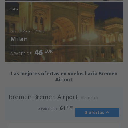
Revisa los detalles
ITALIA
desde: Madrid (MAD)
Milán
46
EUR
A PARTIR DE:
Revisa los detalles
Las mejores ofertas en vuelos hacia Bremen
Airport
Bremen Bremen Airport
Alemania
61
EUR
A PARTIR DE:
3 ofertas