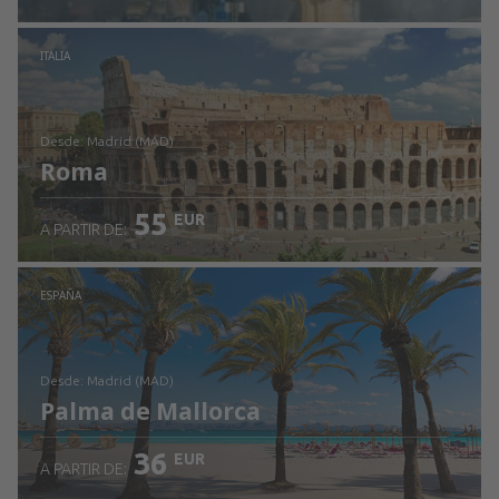
Revisa los detalles
ITALIA
desde: Madrid (MAD)
Roma
55
EUR
A PARTIR DE:
Revisa los detalles
ESPAÑA
desde: Madrid (MAD)
Palma de Mallorca
36
EUR
A PARTIR DE: