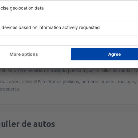
icio de internet Wi-Fi.
ancieras:
bancos, cajeros automáticos y casas de cambio.
utos:
Avis, Europcar, Hertz, Sixt y Terstappen funcionan dentro del a
iscapacitados:
infraestructura adaptada en baños y accesos, y telé
ién se ofrece servicio de traslado puerta a puerta, sillas de ruedas 
os:
correo, salas VIP, teléfonos públicos, primeros auxilios, masajes,
eropuerto.
uiler de autos