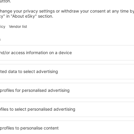
 de Hamburgo es el más antiguo de Alemania, inaugurado en 1911. A
5 kilómetros al noroeste del entro de Hamburgo. Opera con destinos
los a Estados Unidos y Medio Oriente. Cuenta con dos terminales, c
gresando
büttel Airport
ße 1-3, 22335 Hamburg
 paradas de ómnibus se encuentran en la salida de la terminal y brinda
as. Dentro del aeropuerto funciona un servicio de minibús gratuito q
ón de tren se ubica frente a las terminales y puede accederse por esc
al de trenes. El viaje dura unos 25 minutos y tiene una frecuencia de
 taxis se ubican en el ingreso de ambas terminales.