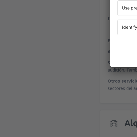
Internet:
serv
Entidades fin
Alquiler de a
Servicios a d
audición. Tamb
Otros servici
sectores del a
Alq