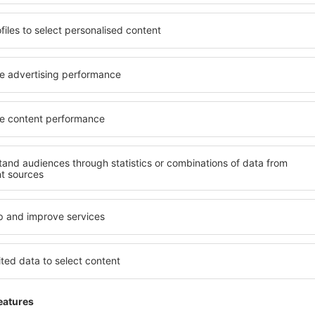
ara sistema de GPS:
0°0'21"E
stá localizado entre las autovías R2 y R3. La señalización, desde el c
tacionamiento
e estacionamiento con capacidad para 10 mil vehículos, comunicadas e
nibuses.
vicios
:
varias opciones de restaurantes, comidas rápidas, cafeterías y bare