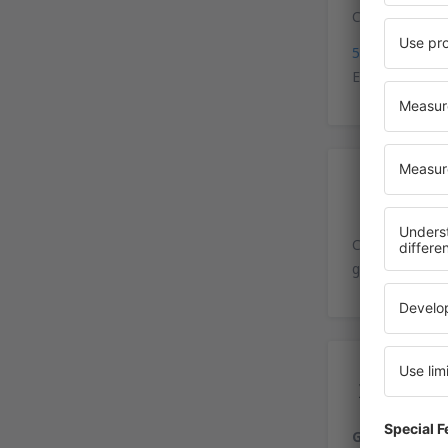
Coordenadas p
53°37'55"N, 1
El Aeropuerto e
Es
Cinco playas d
gratuito de mi
Ser
Gastronomía