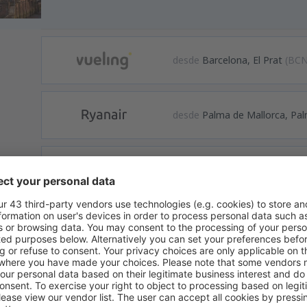
desde
Barcelona, El Prat
(BCN
desde
Palma de Mallorca, Pal
desde
Alicante, Alicante Intl A
formación