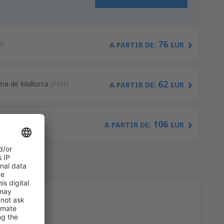
76
)
A PARTIR DE:
EUR
62
ma de Mallorca
(PMI)
A PARTIR DE:
EUR
106
irport
(ALC)
A PARTIR DE:
EUR