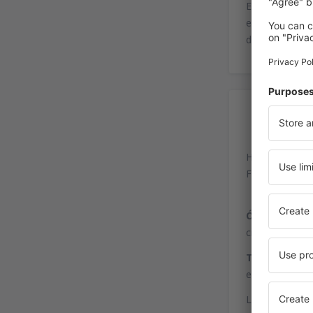
El Aeropuerto
encuentra a 8,
de algunos vue
In
Hamburg-Fuhls
Flughafenstra
Ómnibus:
las
ciudades vecin
Tren:
la estaci
estación centr
Las paradas de