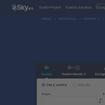
Vuelo+
Vuelo+Hotel
Vuelos baratos
Esca
eSky.es
Aeropuertos
Alemania
Vuelos
Vuelo+Hotel
Esca
Ida y vuelta
Solo ida
Origen
D