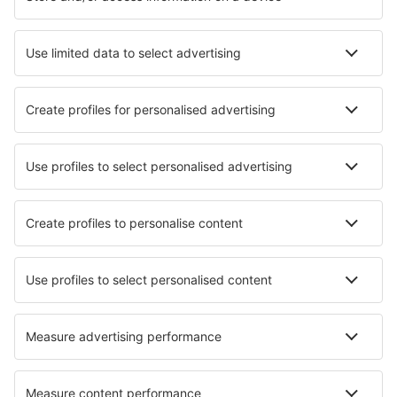
Traslados
Atracciones
Eventos deportivos
Aprende más
Mejor Precio Garantizado
Aplicación móvil
Aerolíneas
Ryanair
Vueling
Iberia
Air Europa
Wizz Air
Sobre eSky
Términos y condiciones