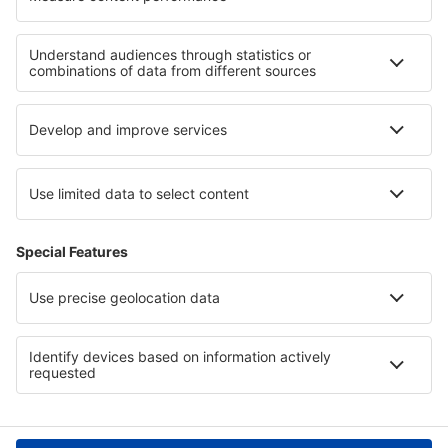
Mis reservas
Política de privacidad
Asistencia y contacto
Países
Páginas web internacionales
eSky.eu
eSky.com
eDestinos.com