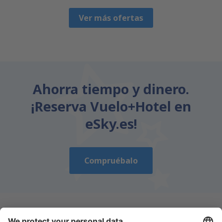
Ver más ofertas
Ahorra tiempo y dinero.
¡Reserva Vuelo+Hotel en
eSky.es!
Compruébalo