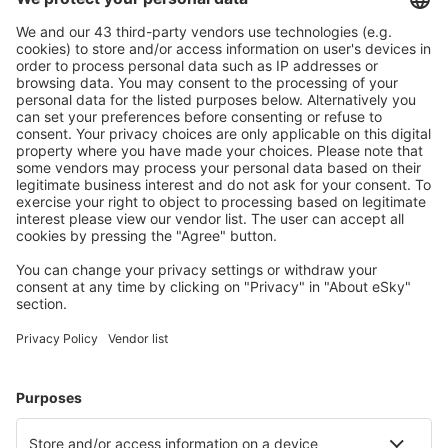
Descarga nuestra app
y planifica
cómodamente tus viajes
Planifica tu viaje
Vuelos baratos
Escapadas
Vacaciones
Alojamientos
Vuelo+Hotel
Hoteles