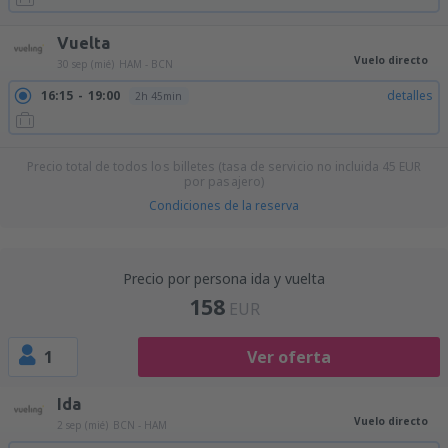
Vuelta
Vuelo directo
30 sep (mié)
HAM - BCN
16:15
19:00
detalles
2h 45min
Precio total de todos los billetes (tasa de servicio no incluida
45
EUR
por pasajero)
Condiciones de la reserva
Precio por persona ida y vuelta
158
EUR
1
Ver oferta
Ida
Vuelo directo
2 sep (mié)
BCN - HAM