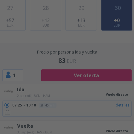
27
28
29
30
+57
+13
+13
+0
EUR
EUR
EUR
EUR
Precio por persona ida y vuelta
83
EUR
1
Ver oferta
Ida
Vuelo directo
2 sep (mié)
BCN - HAM
07:25
10:10
detalles
2h 45min
Vuelta
Vuelo directo
30 sep (mié)
HAM - BCN