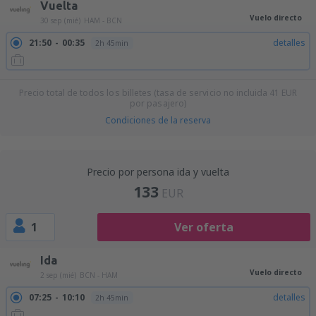
Vuelta
Vuelo directo
30 sep (mié)
HAM - BCN
21:50
00:35
detalles
2h 45min
Precio total de todos los billetes (tasa de servicio no incluida
41
EUR
por pasajero)
Condiciones de la reserva
Precio por persona ida y vuelta
133
EUR
1
Ver oferta
Ida
Vuelo directo
2 sep (mié)
BCN - HAM
07:25
10:10
detalles
2h 45min