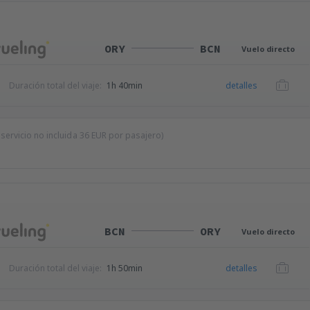
ORY
BCN
Vuelo directo
Duración total del viaje:
1h 40min
detalles
 servicio no incluida
36
EUR
por pasajero)
BCN
ORY
Vuelo directo
Duración total del viaje:
1h 50min
detalles