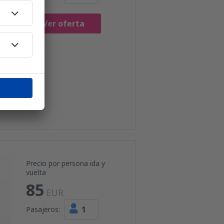
Ver oferta
Precio por persona ida y
vuelta
85
EUR
1
Pasajeros: