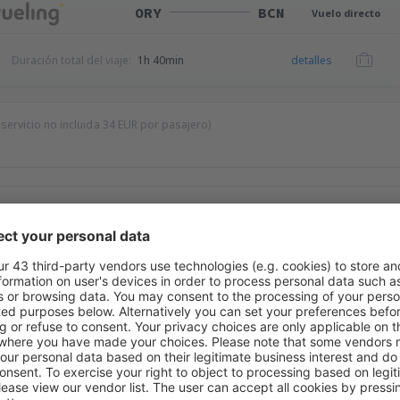
ORY
BCN
Vuelo directo
Duración total del viaje:
1h 40min
detalles
 servicio no incluida
34
EUR
por pasajero)
BCN
ORY
Vuelo directo
Duración total del viaje:
1h 50min
detalles
Duración total del viaje:
1h 50min
detalles