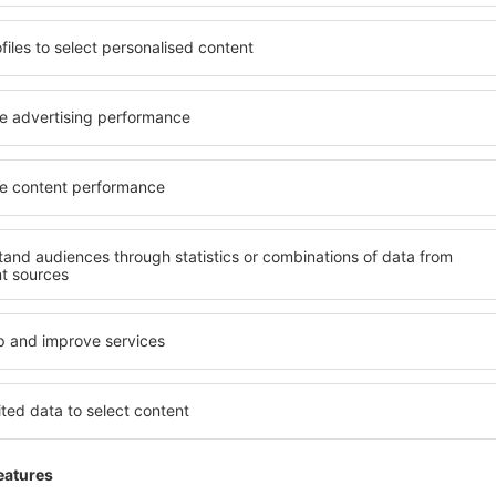
ORY
BCN
Vuelo directo
Duración total del viaje:
1h 40min
detalles
 servicio no incluida
35
EUR
por pasajero)
BCN
ORY
Vuelo directo
Duración total del viaje:
1h 50min
detalles