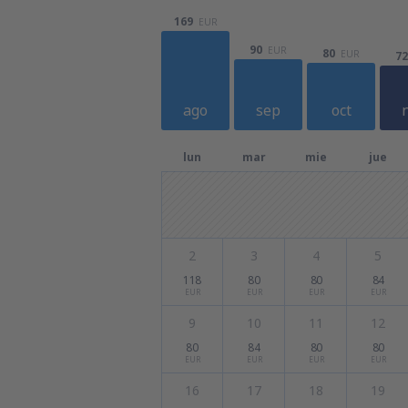
169
EUR
90
EUR
80
EUR
72
ago
sep
oct
lun
mar
mie
jue
2
3
4
5
118
80
80
84
EUR
EUR
EUR
EUR
9
10
11
12
80
84
80
80
EUR
EUR
EUR
EUR
16
17
18
19