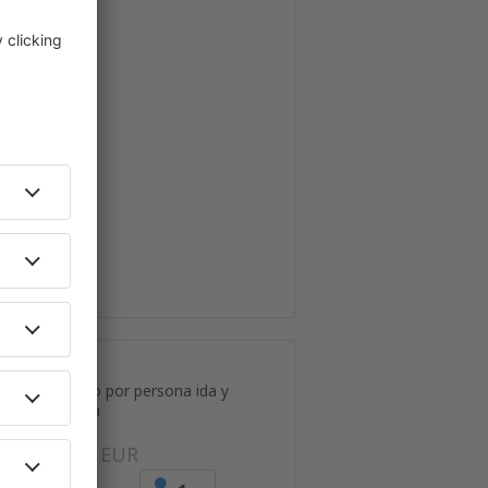
Precio por persona ida y
vuelta
82
EUR