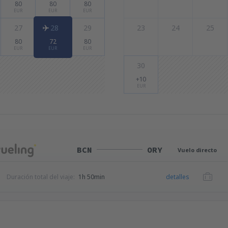
80
80
80
EUR
EUR
EUR
27
28
29
23
24
25
80
72
80
EUR
EUR
EUR
30
+10
EUR
BCN
ORY
Vuelo directo
Duración total del viaje:
1h 50min
detalles