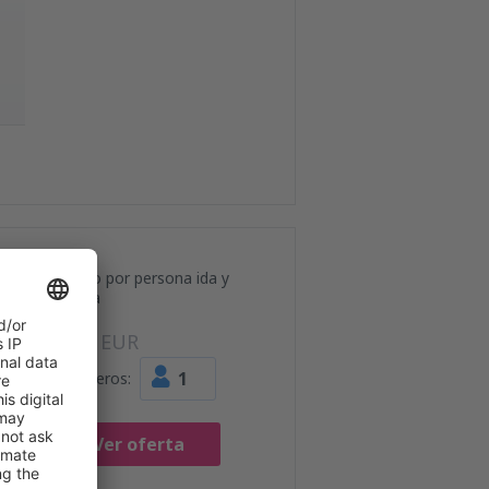
Precio por persona ida y
vuelta
80
EUR
1
Pasajeros:
Ver oferta