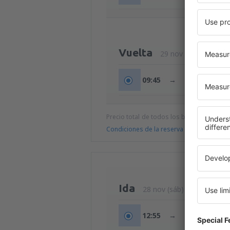
Vuelta
29 nov (dom)
09:45
→
11:25
Precio total de todos los billetes (tasa de
Condiciones de la reserva
Ida
28 nov (sáb)
12:55
→
14:45