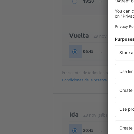
19:20
→
21:10
Vuelta
29 nov (dom)
06:45
→
08:25
Precio total de todos los billetes (tasa de
Condiciones de la reserva
Ida
28 nov (sáb)
20:45
→
22:35