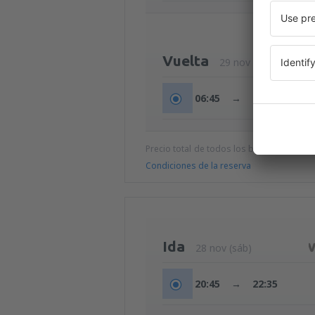
Vuelta
29 nov (dom)
06:45
→
08:25
Precio total de todos los billetes (tasa de
Condiciones de la reserva
Ida
28 nov (sáb)
20:45
→
22:35