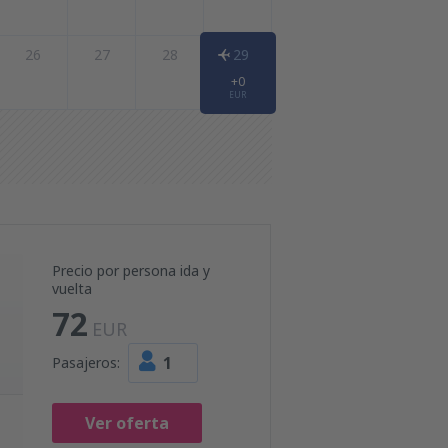
26
27
28
29
+0
EUR
Precio por persona ida y
vuelta
72
EUR
1
Pasajeros:
Ver oferta