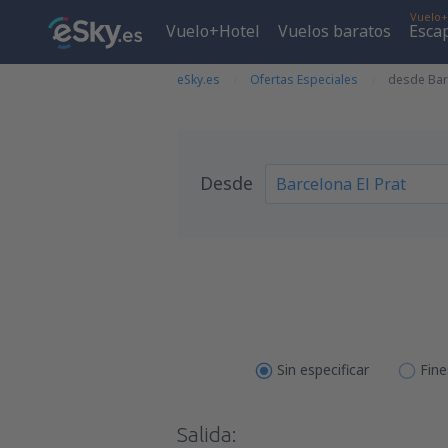
Vuelo+
Vuelo+Hotel
Vuelos baratos
Esca
eSky.es
Ofertas Especiales
desde Barc
Desde
Sin especificar
Fin
Salida: