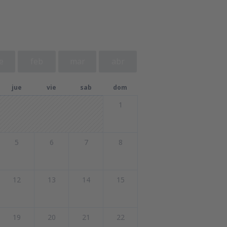
e
feb
mar
abr
jue
vie
sab
dom
1
5
6
7
8
12
13
14
15
19
20
21
22