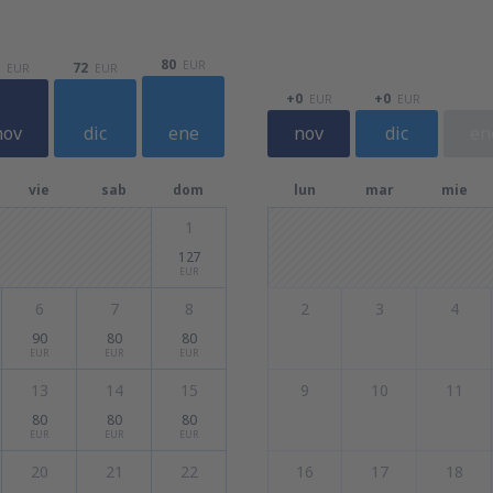
80
EUR
72
EUR
EUR
+0
+0
EUR
EUR
nov
dic
ene
nov
dic
en
vie
sab
dom
lun
mar
mie
1
127
EUR
6
7
8
2
3
4
90
80
80
EUR
EUR
EUR
13
14
15
9
10
11
80
80
80
EUR
EUR
EUR
20
21
22
16
17
18