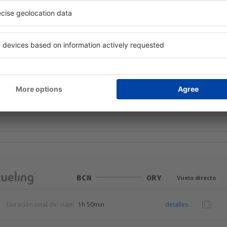
ORY
BCN
Vuelo directo
Duración total del viaje:
1h 40min
detalles
 servicio no incluida
35
EUR
por pasajero)
BCN
ORY
Vuelo directo
Duración total del viaje:
1h 50min
detalles