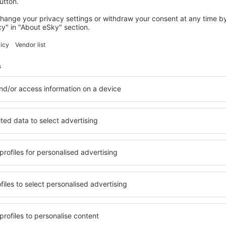
Duración total del viaje:
1h 50min
detalles
ORY
BCN
Vuelo directo
Duración total del viaje:
1h 40min
detalles
 servicio no incluida
35
EUR
por pasajero)
BCN
ORY
Vuelo directo
Duración total del viaje:
1h 50min
detalles