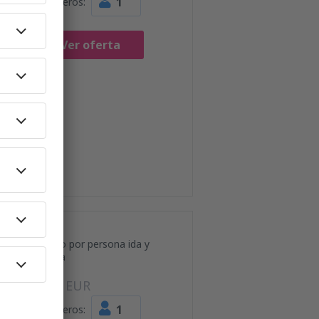
1
Pasajeros:
Ver oferta
Precio por persona ida y
vuelta
84
EUR
1
Pasajeros: