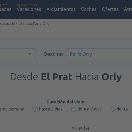
Hotel
Vuelo+Hotel
padas
Vacaciones
Alojamientos
Coches
Ofertas
Atr
elona El Prat hacia París Orly
Destino
Desde
El Prat
Hacia
Orly
Duración del viaje:
es de semana
hasta 3 días
de 4 a 7 días
de 8 a 1
Vuelta: