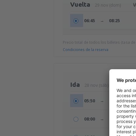
Vuelta
29 nov (dom)
06:45
→
08:25
Precio total de todos los billetes (tasa de
Condiciones de la reserva
Ida
28 nov (sáb)
05:50
→
07:40
08:00
→
09:50