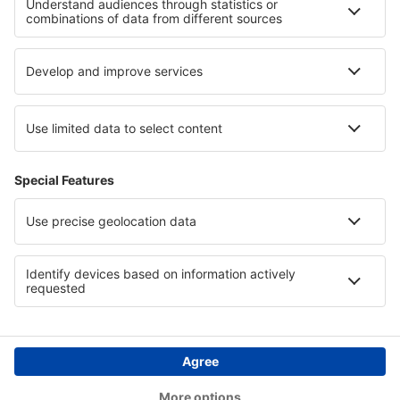
Asistencia y contacto
Países
Páginas web internacionales
eSky.eu
eSky.com
eDestinos.com