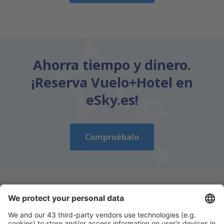
Ahorra tiempo y dinero.
¡Reserva Vuelo+Hotel en
eSky.es!
Compruébalo