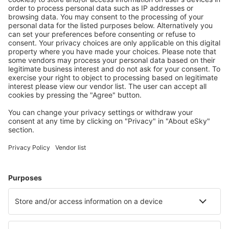
Descarga nuestra app
y planifica
cómodamente tus viajes
Planifica tu viaje
Vuelos baratos
Escapadas
Vacaciones
Alojamientos
Vuelo+Hotel
Hoteles
Traslados