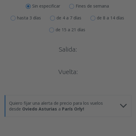
Sin especificar
Fines de semana
hasta 3 días
de 4 a 7 días
de 8 a 14 días
de 15 a 21 días
Salida:
Vuelta:
Quiero fijar una alerta de precio para los vuelos
desde
Oviedo Asturias
a
París Orly!