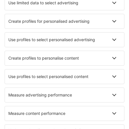
Atracciones
Eventos deportivos
Aprende más
Mejor Precio Garantizado
Aplicación móvil
Aerolíneas
Ryanair
Vueling
Iberia
Air Europa
Wizz Air
Sobre eSky
Términos y condiciones
Mis reservas
Política de privacidad