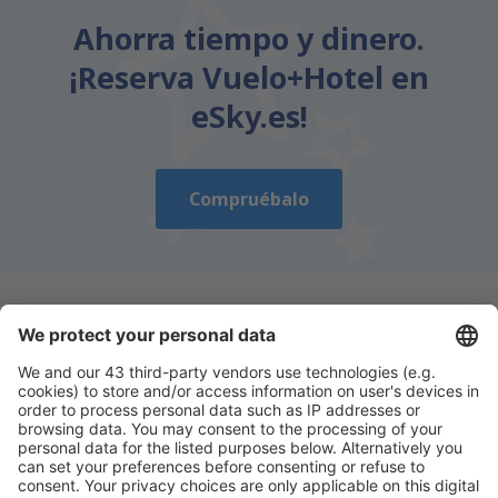
Ahorra tiempo y dinero.
¡Reserva Vuelo+Hotel en
eSky.es!
Compruébalo
Descarga nuestra app
y planifica
cómodamente tus viajes