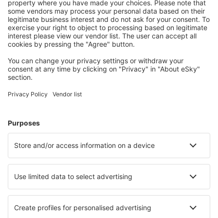
Planifica tu viaje
Vuelos baratos
Escapadas
Vacaciones
Alojamientos
Vuelo+Hotel
Hoteles
Traslados
Atracciones
Eventos deportivos
Aprende más