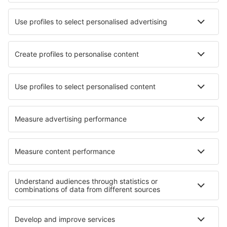
Mejor Precio Garantizado
Aplicación móvil
Aerolíneas
Ryanair
Vueling
Iberia
Air Europa
Wizz Air
Sobre eSky
Términos y condiciones
Mis reservas
Política de privacidad
Asistencia y contacto