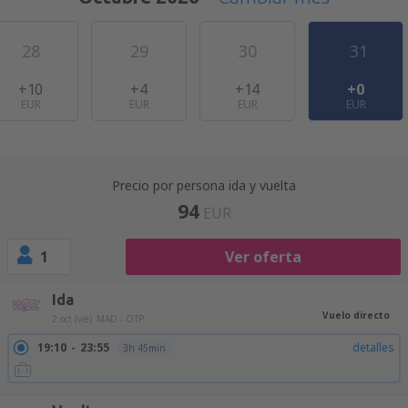
28
29
30
31
+10
+4
+14
+0
EUR
EUR
EUR
EUR
Precio por persona ida y vuelta
94
EUR
1
Ver oferta
Ida
Vuelo directo
2 oct (vie)
MAD - OTP
19:10
23:55
detalles
3h 45min