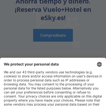
Ahorra tiempo y dinero.
¡Reserva Vuelo+Hotel en
eSky.es!
Compruébalo
Descarga nuestra app
y planifica
cómodamente tus viajes