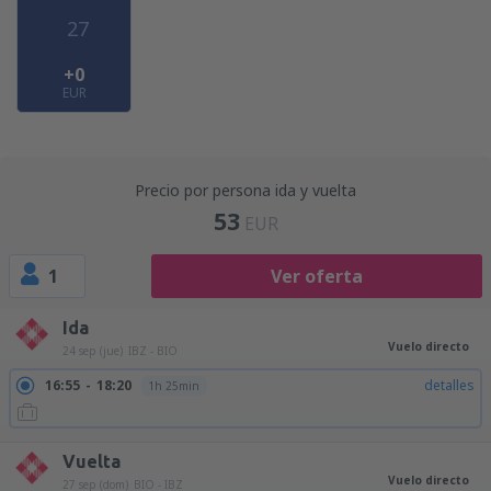
27
+0
EUR
Precio por persona ida y vuelta
53
EUR
1
Ver oferta
Ida
Vuelo directo
24 sep (jue)
IBZ - BIO
16:55
18:20
detalles
1h 25min
Vuelta
Vuelo directo
27 sep (dom)
BIO - IBZ