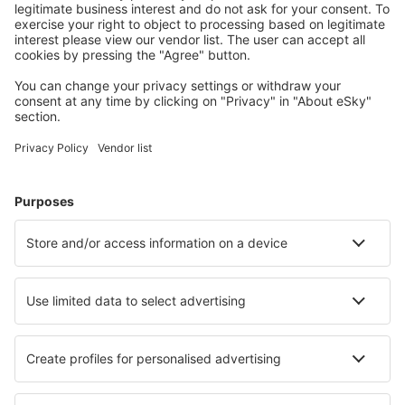
Planifica tu viaje
Vuelos baratos
Escapadas
Vacaciones
Alojamientos
Vuelo+Hotel
Hoteles
Traslados
Atracciones
Eventos deportivos
Aprende más
Mejor Precio Garantizado