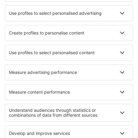
Mejor Precio Garantizado
Aplicación móvil
Aerolíneas
Ryanair
Vueling
Iberia
Air Europa
Wizz Air
Sobre eSky
Términos y condiciones
Mis reservas
Política de privacidad
Asistencia y contacto