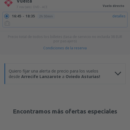
Vuelta
Vuelo directo
7 nov (sáb)
OVD - ACE
16:45
18:35
detalles
2h 50min
Precio total de todos los billetes (tasa de servicio no incluida
38
EUR
por pasajero)
Condiciones de la reserva
Quiero fijar una alerta de precio para los vuelos
desde
Arrecife Lanzarote
a
Oviedo Asturias!
Encontramos más ofertas especiales