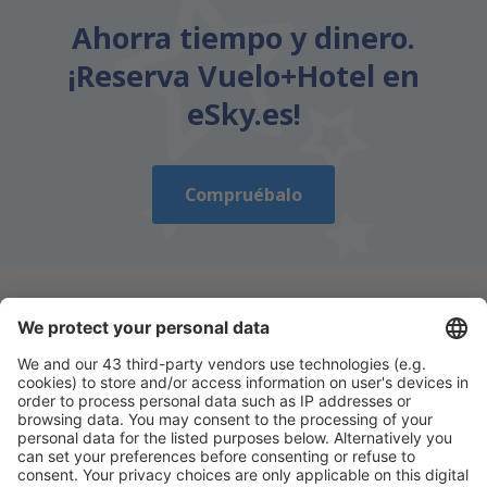
Ahorra tiempo y dinero.
¡Reserva Vuelo+Hotel en
eSky.es!
Compruébalo
Descarga nuestra app
y planifica
cómodamente tus viajes