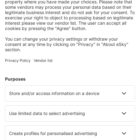
Planifica tu viaje
Vuelos baratos
Escapadas
Vacaciones
Alojamientos
Vuelo+Hotel
Hoteles
Traslados
Atracciones
Eventos deportivos
Aprende más