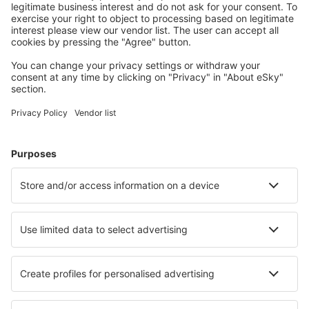
Planifica tu viaje
Vuelos baratos
Escapadas
Vacaciones
Alojamientos
Vuelo+Hotel
Hoteles
Traslados
Atracciones
Eventos deportivos
Aprende más
Mejor Precio Garantizado