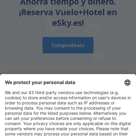
Ahorra tiempo y dinero.
¡Reserva Vuelo+Hotel en
eSky.es!
Compruébalo
Descarga nuestra app
y planifica
cómodamente tus viajes