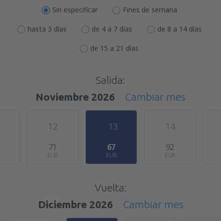
Sin especificar
Fines de semana
hasta 3 días
de 4 a 7 días
de 8 a 14 días
de 15 a 21 días
Salida:
Noviembre 2026
Cambiar mes
12
13
14
2
71
67
92
EUR
EUR
EUR
Vuelta:
Diciembre 2026
Cambiar mes