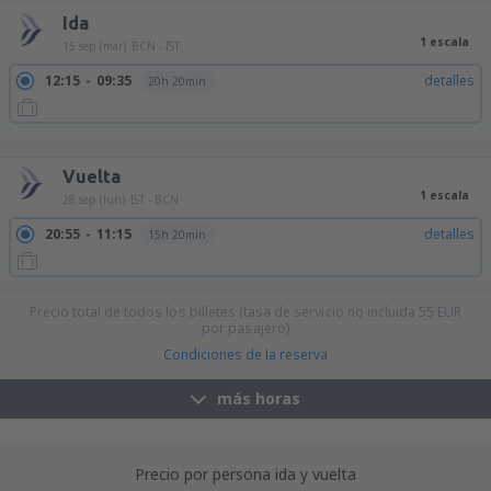
Ida
1 escala
15 sep (mar)
BCN - IST
12:15
09:35
detalles
20h 20min
12:15
14:35
detalles
25h 20min
18:05
14:35
detalles
19h 30min
18:05
19:55
detalles
24h 50min
Vuelta
1 escala
28 sep (lun)
IST - BCN
20:55
11:15
detalles
15h 20min
Precio total de todos los billetes (tasa de servicio no incluida
55
EUR
por pasajero)
Condiciones de la reserva
más horas
Precio por persona ida y vuelta