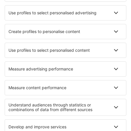
Mejor Precio Garantizado
Aplicación móvil
Aerolíneas
Ryanair
Vueling
Iberia
Air Europa
Wizz Air
Sobre eSky
Términos y condiciones
Mis reservas
Política de privacidad
Asistencia y contacto