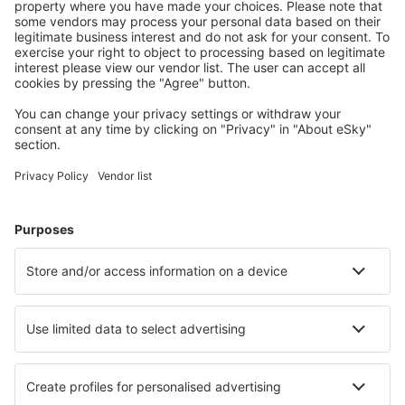
Planifica tu viaje
Vuelos baratos
Escapadas
Vacaciones
Alojamientos
Vuelo+Hotel
Hoteles
Traslados
Atracciones
Eventos deportivos
Aprende más