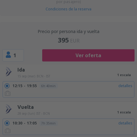
por pasajero)
Condiciones de la reserva
Precio por persona ida y vuelta
395
EUR
1
Ver oferta
Ida
1 escala
15 sep (mar)
BCN - IST
12:15
19:55
detalles
6h 40min
Vuelta
1 escala
28 sep (lun)
IST - BCN
10:30
17:05
detalles
7h 35min