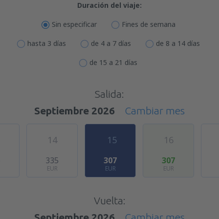
Duración del viaje:
Sin especificar
Fines de semana
hasta 3 días
de 4 a 7 días
de 8 a 14 días
de 15 a 21 días
Salida:
Septiembre 2026
Cambiar mes
14
15
16
6
335
307
307
EUR
EUR
EUR
Vuelta:
Septiembre 2026
Cambiar mes