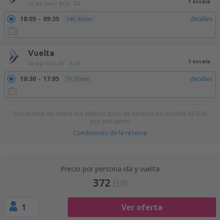
1 escala
15 sep (mar)
BCN - IST
18:05
09:35
detalles
14h 30min
Vuelta
1 escala
28 sep (lun)
IST - BCN
10:30
17:05
detalles
7h 35min
Precio total de todos los billetes (tasa de servicio no incluida
55
EUR
por pasajero)
Condiciones de la reserva
Precio por persona ida y vuelta
372
EUR
1
Ver oferta