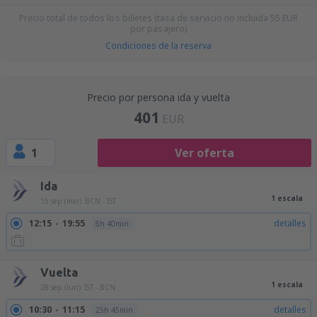
Precio total de todos los billetes (tasa de servicio no incluida
55
EUR
por pasajero)
Condiciones de la reserva
Precio por persona ida y vuelta
401
EUR
1
Ver oferta
Ida
1 escala
15 sep (mar)
BCN - IST
12:15
19:55
detalles
6h 40min
Vuelta
1 escala
28 sep (lun)
IST - BCN
10:30
11:15
detalles
25h 45min