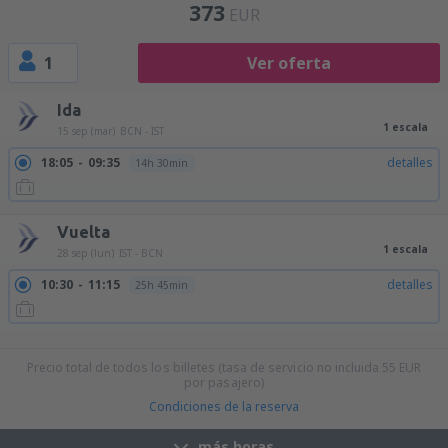
373
EUR
1
Ver oferta
Ida
1 escala
15 sep (mar)
BCN - IST
18:05
09:35
detalles
14h 30min
Vuelta
1 escala
28 sep (lun)
IST - BCN
10:30
11:15
detalles
25h 45min
15:35
17:10
detalles
26h 35min
20:55
17:10
detalles
21h 15min
Precio total de todos los billetes (tasa de servicio no incluida
55
EUR
por pasajero)
Condiciones de la reserva
más horas