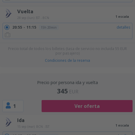
Vuelta
1 escala
28 sep (lun)
IST - BCN
20:55
11:15
detalles
15h 20min
Precio total de todos los billetes (tasa de servicio no incluida
55
EUR
por pasajero)
Condiciones de la reserva
Precio por persona ida y vuelta
345
EUR
1
Ver oferta
Ida
1 escala
15 sep (mar)
BCN - IST