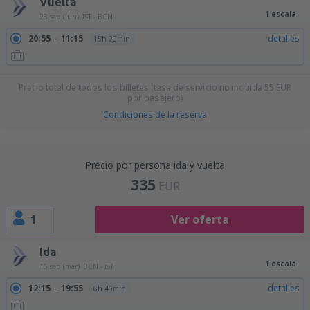
Vuelta
1 escala
28 sep (lun)
IST - BCN
20:55
11:15
detalles
15h 20min
Precio total de todos los billetes (tasa de servicio no incluida
55
EUR
por pasajero)
Condiciones de la reserva
Precio por persona ida y vuelta
335
EUR
1
Ver oferta
Ida
1 escala
15 sep (mar)
BCN - IST
12:15
19:55
detalles
6h 40min