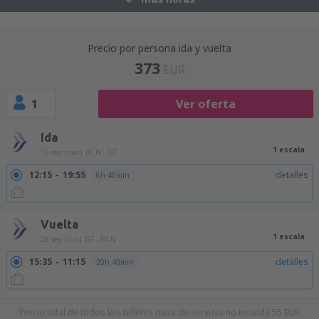
Precio por persona ida y vuelta
373
EUR
1
Ver oferta
Ida
1 escala
15 sep (mar)
BCN - IST
12:15
19:55
detalles
6h 40min
Vuelta
1 escala
28 sep (lun)
IST - BCN
15:35
11:15
detalles
20h 40min
Precio total de todos los billetes (tasa de servicio no incluida
55
EUR