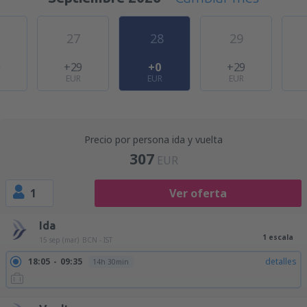
27
28
29
9
+29
+0
+29
EUR
EUR
EUR
Precio por persona ida y vuelta
307
EUR
1
Ver oferta
Ida
1 escala
15 sep (mar)
BCN - IST
18:05
09:35
detalles
14h 30min