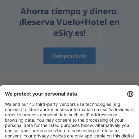
Ahorra tiempo y dinero.
¡Reserva Vuelo+Hotel en
eSky.es!
Compruébalo
Descarga nuestra app
y planifica
cómodamente tus viajes