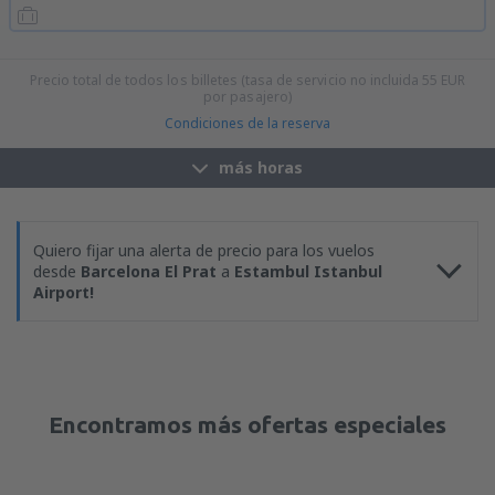
15:35
17:10
detalles
26h 35min
20:55
17:10
detalles
21h 15min
Precio total de todos los billetes (tasa de servicio no incluida
55
EUR
por pasajero)
Condiciones de la reserva
más horas
Quiero fijar una alerta de precio para los vuelos
desde
Barcelona El Prat
a
Estambul Istanbul
Airport!
Encontramos más ofertas especiales