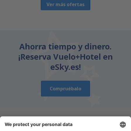
Ver más ofertas
Ahorra tiempo y dinero.
¡Reserva Vuelo+Hotel en
eSky.es!
Compruébalo