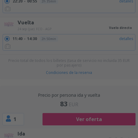
22:20
00:55
detalles
2h 35min
Vuelta
Vuelo directo
24 sep (jue)
FCO - AGP
11:40
14:30
detalles
2h 50min
Precio total de todos los billetes (tasa de servicio no incluida
35
EUR
por pasajero)
Condiciones de la reserva
Precio por persona ida y vuelta
83
EUR
1
Ver oferta
Ida