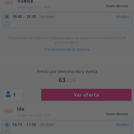
Vuelta
Vuelo directo
24 sep (jue)
FCO - AGP
18:45
21:35
detalles
2h 50min
Precio total de todos los billetes (tasa de servicio no incluida
32
EUR
por pasajero)
Condiciones de la reserva
Precio por persona ida y vuelta
63
EUR
1
Ver oferta
Ida
Vuelo directo
15 sep (mar)
AGP - FCO
15:15
17:50
detalles
2h 35min