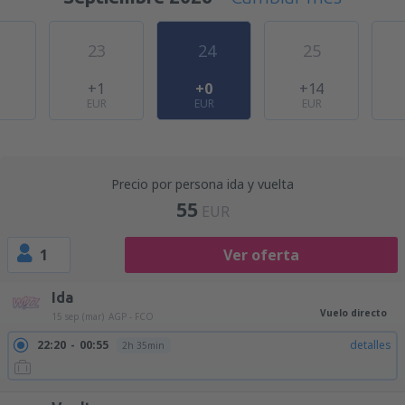
23
24
25
+1
+0
+14
EUR
EUR
EUR
Precio por persona ida y vuelta
55
EUR
1
Ver oferta
Ida
Vuelo directo
15 sep (mar)
AGP - FCO
22:20
00:55
detalles
2h 35min