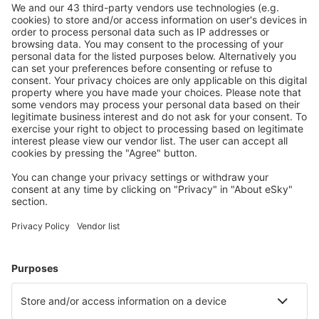
Descarga nuestra app
y planifica
cómodamente tus viajes
Planifica tu viaje
Vuelos baratos
Escapadas
Vacaciones
Alojamientos
Vuelo+Hotel
Hoteles