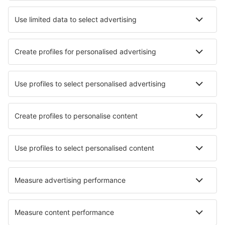
Traslados
Atracciones
Eventos deportivos
Aprende más
Mejor Precio Garantizado
Aplicación móvil
Aerolíneas
Ryanair
Vueling
Iberia
Air Europa
Wizz Air
Sobre eSky
Términos y condiciones
Mis reservas