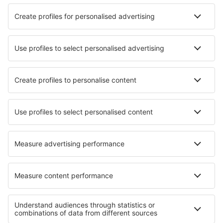
13:00
14:20
detalles
1h 20min
Precio total de todos los billetes (tasa de servicio no incluida
30
EUR
por pasajero)
Condiciones de la reserva
Precio por persona ida y vuelta
128
EUR
1
Ver oferta
Ida
Vuelo directo
25 dic (vie)
BCN - MAD
21:15
22:40
detalles
1h 25min
Vuelta