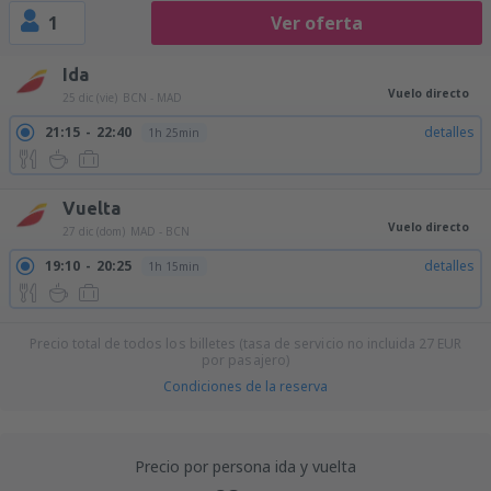
1
Ver oferta
Ida
Vuelo directo
25 dic (vie)
BCN - MAD
21:15
22:40
detalles
1h 25min
Vuelta
Vuelo directo
27 dic (dom)
MAD - BCN
19:10
20:25
detalles
1h 15min
Precio total de todos los billetes (tasa de servicio no incluida
27
EUR
por pasajero)
Condiciones de la reserva
Precio por persona ida y vuelta