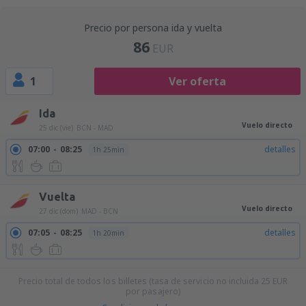
Precio por persona ida y vuelta
86
EUR
1
Ver oferta
Ida
Vuelo directo
25 dic (vie)
BCN - MAD
07:00
08:25
detalles
1h 25min
Vuelta
Vuelo directo
27 dic (dom)
MAD - BCN
07:05
08:25
detalles
1h 20min
Precio total de todos los billetes (tasa de servicio no incluida
25
EUR
por pasajero)