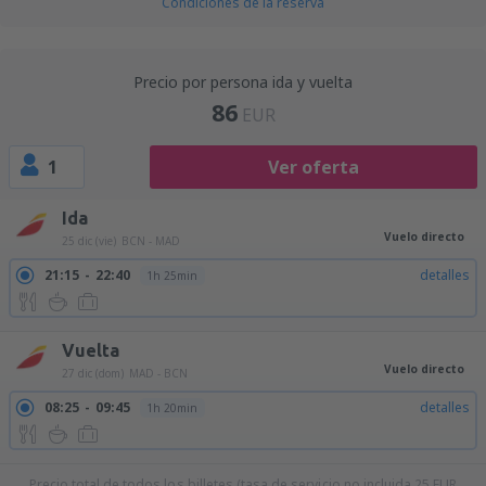
Condiciones de la reserva
Precio por persona ida y vuelta
86
EUR
1
Ver oferta
Ida
Vuelo directo
25 dic (vie)
BCN - MAD
21:15
22:40
detalles
1h 25min
Vuelta
Vuelo directo
27 dic (dom)
MAD - BCN
08:25
09:45
detalles
1h 20min
Precio total de todos los billetes (tasa de servicio no incluida
25
EUR