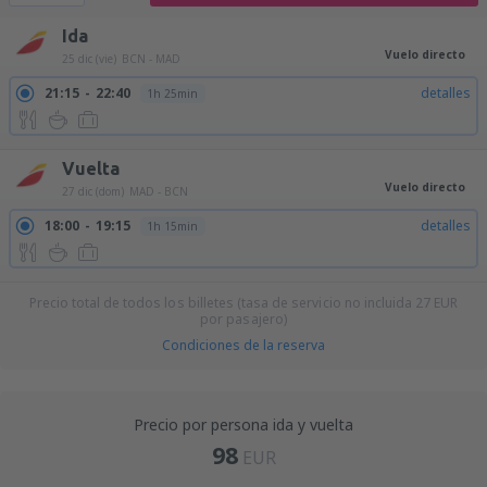
Ida
Vuelo directo
25 dic (vie)
BCN - MAD
21:15
22:40
detalles
1h 25min
Vuelta
Vuelo directo
27 dic (dom)
MAD - BCN
18:00
19:15
detalles
1h 15min
Precio total de todos los billetes (tasa de servicio no incluida
27
EUR
por pasajero)
Condiciones de la reserva
Precio por persona ida y vuelta
98
EUR