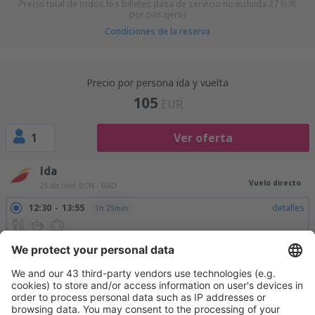
Precio total de todos los billetes (tasa de servicio no incluida
27
EUR
por pasajero)
Condiciones de la reserva
Precio por persona ida y vuelta
105
EUR
1
Ver oferta
Ida
Vuelo directo
25 dic (vie)
BCN - MAD
12:30
13:55
detalles
1h 25min
Vuelta
Vuelo directo
27 dic (dom)
MAD - BCN
08:25
09:45
detalles
1h 20min