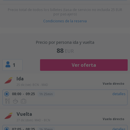
Precio total de todos los billetes (tasa de servicio no incluida
25
EUR
por pasajero)
Condiciones de la reserva
Precio por persona ida y vuelta
88
EUR
1
Ver oferta
Ida
Vuelo directo
25 dic (vie)
BCN - MAD
08:00
09:25
detalles
1h 25min
Vuelta
Vuelo directo
27 dic (dom)
MAD - BCN
07:05
08:25
detalles
1h 20min