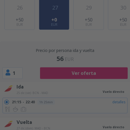
26
27
29
30
+50
+0
+50
+50
EUR
EUR
EUR
EUR
Precio por persona ida y vuelta
56
EUR
1
Ver oferta
Ida
Vuelo directo
25 dic (vie)
BCN - MAD
21:15
22:40
detalles
1h 25min
Vuelta
Vuelo directo
27 dic (dom)
MAD - BCN