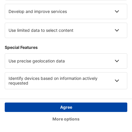
Vuelo directo
27 dic (dom)
MAD - BCN
07:05
08:25
detalles
1h 20min
Precio total de todos los billetes (tasa de servicio no incluida
30
EUR
por pasajero)
Condiciones de la reserva
Precio por persona ida y vuelta
133
EUR
1
Ver oferta
Ida
Vuelo directo
25 dic (vie)
BCN - MAD
12:30
13:55
detalles
1h 25min