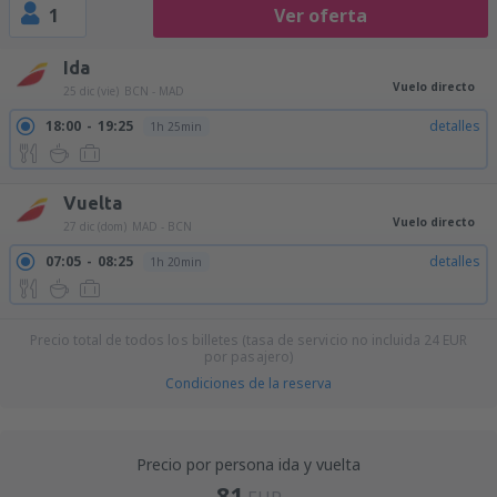
1
Ver oferta
Ida
Vuelo directo
25 dic (vie)
BCN - MAD
18:00
19:25
detalles
1h 25min
Vuelta
Vuelo directo
27 dic (dom)
MAD - BCN
07:05
08:25
detalles
1h 20min
Precio total de todos los billetes (tasa de servicio no incluida
24
EUR
por pasajero)
Condiciones de la reserva
Precio por persona ida y vuelta
81