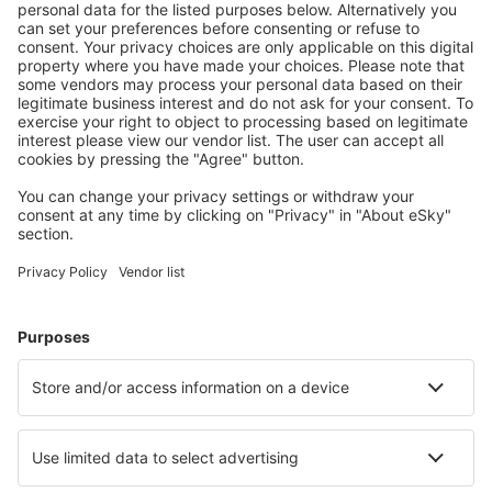
Precio total de todos los billetes (tasa de servicio no incluida
27
EUR
por pasajero)
Condiciones de la reserva
Precio por persona ida y vuelta
126
EUR
1
Ver oferta
Ida
Vuelo directo
25 dic (vie)
BCN - MAD
21:15
22:40
detalles
1h 25min
Vuelta
Vuelo directo
27 dic (dom)
MAD - BCN