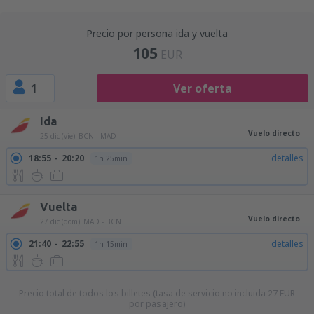
Precio por persona ida y vuelta
105
EUR
1
Ver oferta
Ida
Vuelo directo
25 dic (vie)
BCN - MAD
18:55
20:20
detalles
1h 25min
Vuelta
Vuelo directo
27 dic (dom)
MAD - BCN
21:40
22:55
detalles
1h 15min
Precio total de todos los billetes (tasa de servicio no incluida
27
EUR
por pasajero)