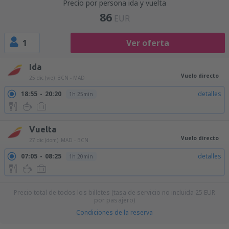
Precio por persona ida y vuelta
86
EUR
1
Ver oferta
Ida
Vuelo directo
25 dic (vie)
BCN - MAD
18:55
20:20
detalles
1h 25min
Vuelta
Vuelo directo
27 dic (dom)
MAD - BCN
07:05
08:25
detalles
1h 20min
Precio total de todos los billetes (tasa de servicio no incluida
25
EUR
por pasajero)
Condiciones de la reserva