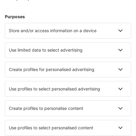
Vacaciones
Alojamientos
Vuelo+Hotel
Hoteles
Traslados
Atracciones
Eventos deportivos
Aprende más
Mejor Precio Garantizado
Aplicación móvil
Aerolíneas
Ryanair
Vueling
Iberia
Air Europa