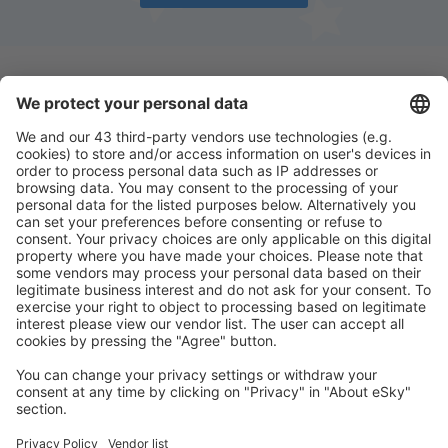
Descarga nuestra app
y planifica
cómodamente tus viajes
Planifica tu viaje
Vuelos baratos
Escapadas