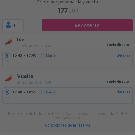
Precio por persona ida y vuelta
177
EUR
1
Ver oferta
Ida
Vuelo directo
13 nov (vie)
MAD - OVD
15:45
17:00
detalles
1h 15min
Vuelta
Vuelo directo
20 nov (vie)
OVD - MAD
17:40
18:55
detalles
1h 15min
Precio total de todos los billetes (tasa de servicio no incluida
40
EUR
por pasajero)
Condiciones de la reserva