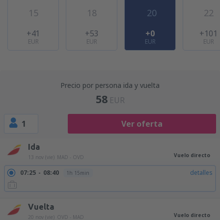
15
18
20
22
+41
+53
+0
+101
EUR
EUR
EUR
EUR
Precio por persona ida y vuelta
58
EUR
1
Ver oferta
Ida
Vuelo directo
13 nov (vie)
MAD - OVD
07:25
08:40
detalles
1h 15min
Vuelta
Vuelo directo
20 nov (vie)
OVD - MAD