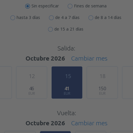
Sin especificar
Fines de semana
hasta 3 días
de 4 a 7 días
de 8 a 14 días
de 15 a 21 días
Salida:
Octubre 2026
Cambiar mes
12
15
18
1
46
41
150
EUR
EUR
EUR
Vuelta:
Octubre 2026
Cambiar mes