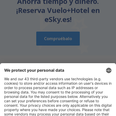
Ahorra tiempo y dinero.
¡Reserva Vuelo+Hotel en
eSky.es!
Compruébalo
Descarga nuestra app
y planifica
cómodamente tus viajes