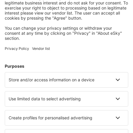
Planifica tu viaje
Vuelos baratos
Escapadas
Vacaciones
Alojamientos
Vuelo+Hotel
Hoteles
Traslados
Atracciones
Eventos deportivos
Aprende más
Mejor Precio Garantizado