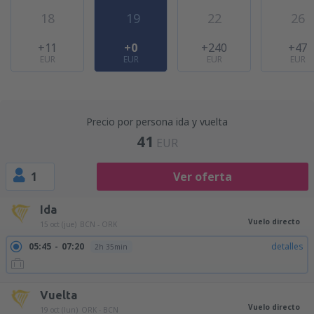
18
19
22
26
+11
+0
+240
+47
EUR
EUR
EUR
EUR
Precio por persona ida y vuelta
41
EUR
1
Ver oferta
Ida
Vuelo directo
15 oct (jue)
BCN - ORK
05:45
07:20
detalles
2h 35min
Vuelta
Vuelo directo
19 oct (lun)
ORK - BCN