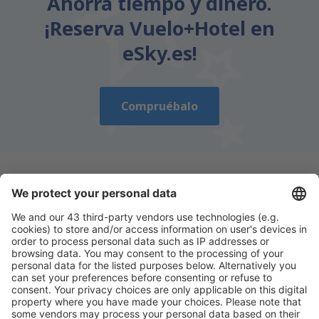
Ahorra tiempo y dinero.
¡Reserva Vuelo+Hotel en
eSky.es!
Compruébalo
Descarga nuestra app
y planifica
cómodamente tus viajes