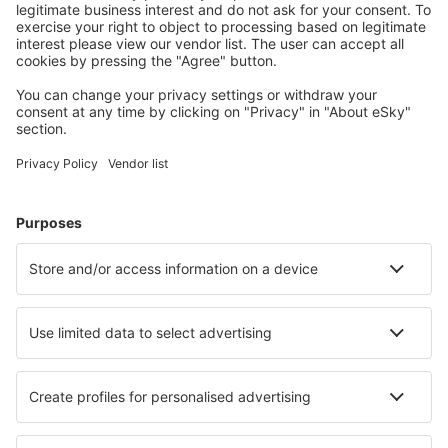
Planifica tu viaje
Vuelos baratos
Escapadas
Vacaciones
Alojamientos
Vuelo+Hotel
Hoteles
Traslados
Atracciones
Eventos deportivos
Aprende más
Mejor Precio Garantizado