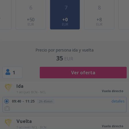
6
7
8
7
+50
+0
+8
EUR
EUR
EUR
Precio por persona ida y vuelta
35
EUR
1
Ver oferta
Ida
Vuelo directo
1 oct (jue)
BCN - NCL
09:40
11:25
detalles
2h 45min
Vuelta
Vuelo directo
7 oct (mié)
NCL - BCN