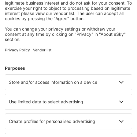
Planifica tu viaje
Vuelos baratos
Escapadas
Vacaciones
Alojamientos
Vuelo+Hotel
Hoteles
Traslados
Atracciones
Eventos deportivos
Aprende más
Mejor Precio Garantizado