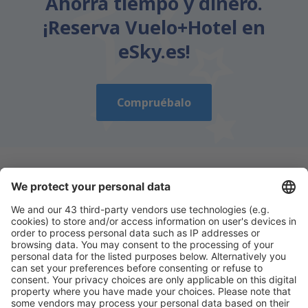
Ahorra tiempo y dinero.
¡Reserva Vuelo+Hotel en
eSky.es!
Compruébalo
Descarga nuestra app
y planifica
cómodamente tus viajes