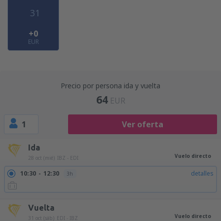
31
+0
EUR
Precio por persona ida y vuelta
64
EUR
1
Ver oferta
Ida
Vuelo directo
28 oct (mié)
IBZ - EDI
10:30
12:30
detalles
3h
Vuelta
Vuelo directo
31 oct (sáb)
EDI - IBZ