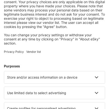
Planifica tu viaje
Vuelos baratos
Escapadas
Vacaciones
Alojamientos
Vuelo+Hotel
Hoteles
Traslados
Atracciones
Eventos deportivos