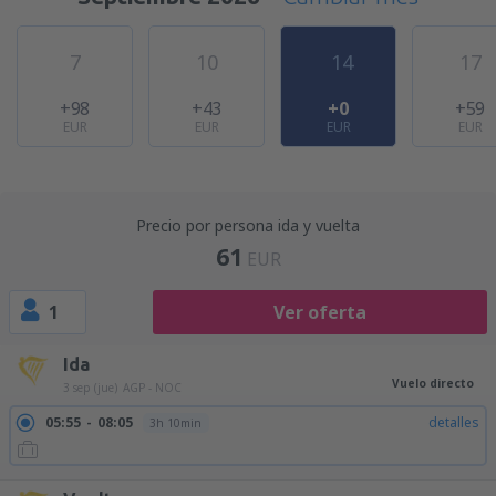
7
10
14
17
+98
+43
+0
+59
EUR
EUR
EUR
EUR
Precio por persona ida y vuelta
61
EUR
1
Ver oferta
Ida
Vuelo directo
3 sep (jue)
AGP - NOC
05:55
08:05
detalles
3h 10min