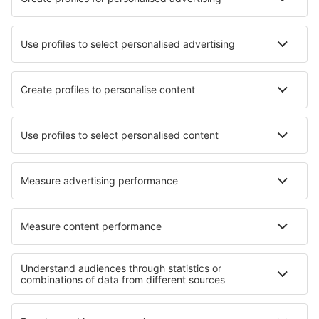
Aprende más
Mejor Precio Garantizado
Aplicación móvil
Aerolíneas
Ryanair
Vueling
Iberia
Air Europa
Wizz Air
Sobre eSky
Términos y condiciones
Mis reservas
Política de privacidad
Asistencia y contacto