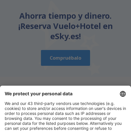
Ahorra tiempo y dinero.
¡Reserva Vuelo+Hotel en
eSky.es!
Compruébalo
Descarga nuestra app
y planifica
cómodamente tus viajes