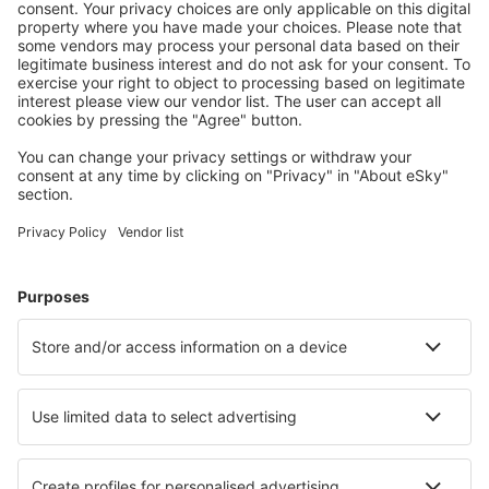
Planifica tu viaje
Vuelos baratos
Escapadas
Vacaciones
Alojamientos
Vuelo+Hotel
Hoteles
Traslados
Atracciones
Eventos deportivos