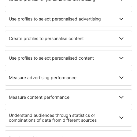
Aprende más
Mejor Precio Garantizado
Aplicación móvil
Aerolíneas
Ryanair
Vueling
Iberia
Air Europa
Wizz Air
Sobre eSky
Términos y condiciones
Mis reservas
Política de privacidad
Asistencia y contacto