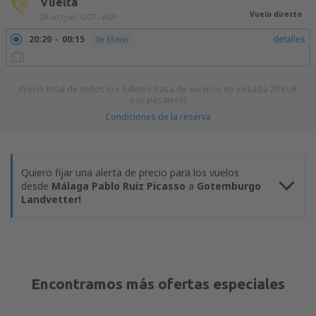
Vuelta
Vuelo directo
29 oct (jue)
GOT - AGP
20:20
00:15
detalles
3h 55min
Precio total de todos los billetes (tasa de servicio no incluida
29
EUR
por pasajero)
Condiciones de la reserva
Quiero fijar una alerta de precio para los vuelos
desde
Málaga Pablo Ruiz Picasso
a
Gotemburgo
Landvetter!
Encontramos más ofertas especiales