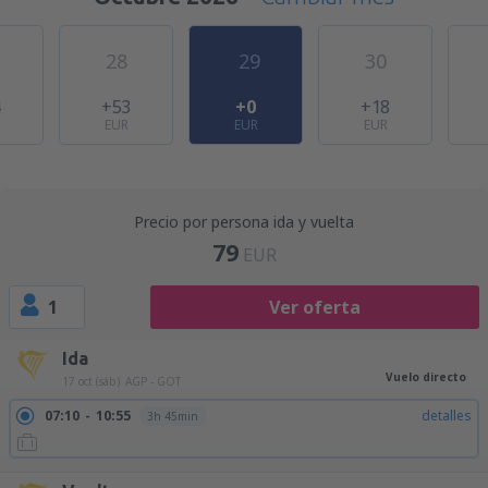
28
29
30
4
+53
+0
+18
EUR
EUR
EUR
Precio por persona ida y vuelta
79
EUR
1
Ver oferta
Ida
Vuelo directo
17 oct (sáb)
AGP - GOT
07:10
10:55
detalles
3h 45min