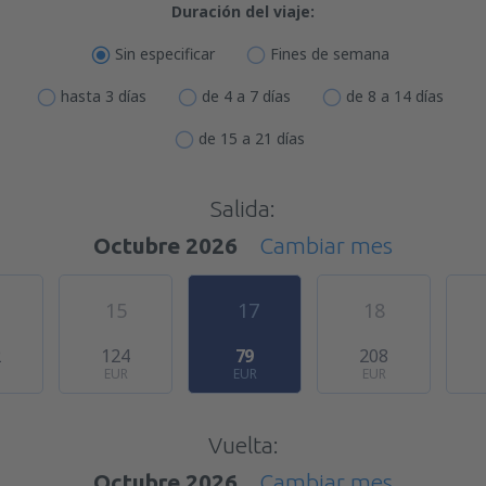
Duración del viaje:
Sin especificar
Fines de semana
hasta 3 días
de 4 a 7 días
de 8 a 14 días
de 15 a 21 días
Salida:
Octubre 2026
Cambiar mes
15
17
18
2
124
79
208
EUR
EUR
EUR
Vuelta:
Octubre 2026
Cambiar mes