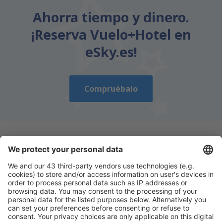
Ahorra tiempo y dinero.
¡Reserva Vuelo+Hotel en
eSky.es!
Compruébalo
Descarga nuestra app
y planifica
cómodamente tus viajes