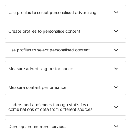
Mejor Precio Garantizado
Aplicación móvil
Aerolíneas
Ryanair
Vueling
Iberia
Air Europa
Wizz Air
Sobre eSky
Términos y condiciones
Mis reservas
Política de privacidad
Asistencia y contacto