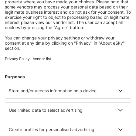
Planifica tu viaje
Vuelos baratos
Escapadas
Vacaciones
Alojamientos
Vuelo+Hotel
Hoteles
Traslados
Atracciones
Eventos deportivos
Aprende más