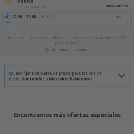
Vuelta
Vuelo directo
22 oct (jue)
RAK - SDR
05:50
10:05
detalles
2h 15min
Precio total de todos los billetes (tasa de servicio no incluida
34
EUR
por pasajero)
Condiciones de la reserva
Quiero fijar una alerta de precio para los vuelos
desde
Santander
a
Marrakech-Menara!
Encontramos más ofertas especiales