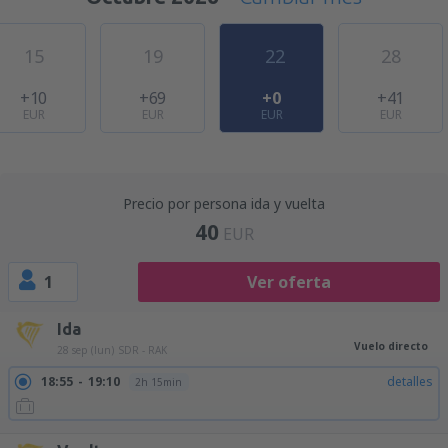
15
19
22
28
+10
+69
+0
+41
EUR
EUR
EUR
EUR
Precio por persona ida y vuelta
40
EUR
1
Ver oferta
Ida
Vuelo directo
28 sep (lun)
SDR - RAK
18:55
19:10
detalles
2h 15min