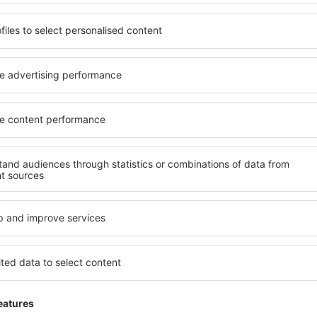
Ver más ofertas
Ahorra tiempo y dinero.
¡Reserva Vuelo+Hotel en 
Compruébalo
uscritos a la newsletter viaj