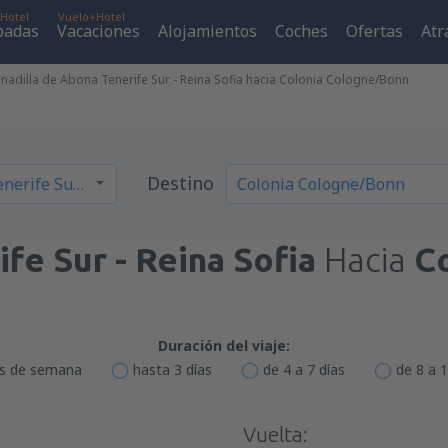
Hotel
Vuelo+Hotel
padas
Vacaciones
Alojamientos
Coches
Ofertas
Atr
adilla de Abona Tenerife Sur - Reina Sofia hacia Colonia Cologne/Bonn
Destino
ife Sur - Reina Sofia
Hacia
C
Duración del viaje:
es de semana
hasta 3 días
de 4 a 7 días
de 8 a 1
Vuelta: