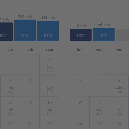
150
EUR
131
EUR
4
EUR
+6
EUR
+0
EUR
nov
dic
ene
nov
dic
en
vie
sab
dom
lun
mar
mie
1
448
EUR
6
7
8
2
3
4
177
247
+77
EUR
EUR
EUR
13
14
15
9
10
11
158
247
+77
+77
EUR
EUR
EUR
EUR
20
21
22
16
17
18