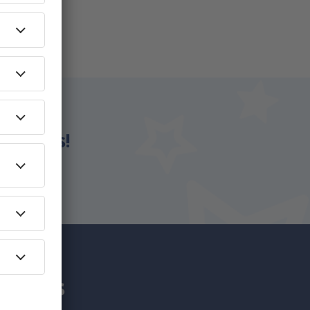
eSky.es!
an más