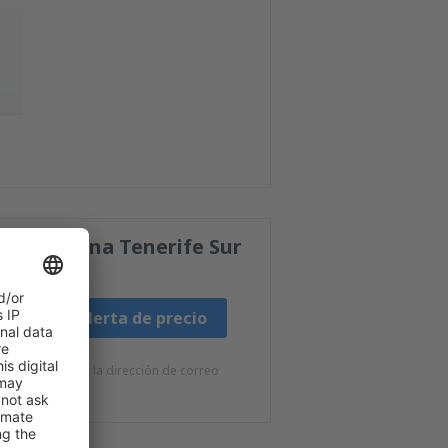
la de Abona Tenerife Sur
Fijar alerta de precio
e eSky.pl S.A. a la dirección de correo