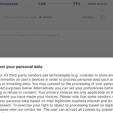
CGN
TFS
Vuelo directo
Duración total del viaje:
4h 45min
detalles
 servicio no incluida
37
EUR
por pasajero)
alerta de precio para los vuelos desde
Granadil
olonia Cologne/Bonn!
Precio máximo
EUR
s fantásticos en nuestra newsletter.
Acepto recibir información comercial d
roporcionado.