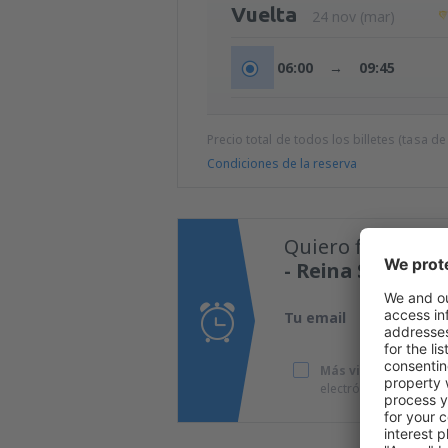
Vuelta
24 nov (mar)
06:00
→
09:45
Precio total de todos los billetes (tasa de
Condiciones de la reserva
Quiero fijar una 
- Reina Sofia
a
C
Tu email
Más viajes a precio
electrónico que he p