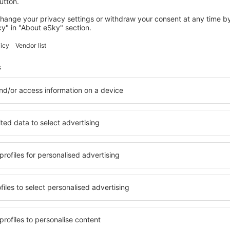
Encontramos más ofertas especiale
Colonia
de Abona
Salida desde Barcelona
44
EUR
Colonia
de Abona
Salida desde Palma de Mallorca
44
EUR