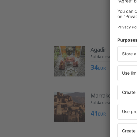
Agadir
Salida desde Granadilla 
34
EUR
Marrakech
Salida desde Granadilla 
41
EUR