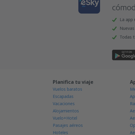
cómoda
La app 
Nuevas 
Todas t
Planifica tu viaje
A
Vuelos baratos
Me
Escapadas
Ap
Vacaciones
Ra
Alojamientos
Ae
Vuelo+Hotel
Ae
Pasajes aéreos
Op
Hoteles
Ae