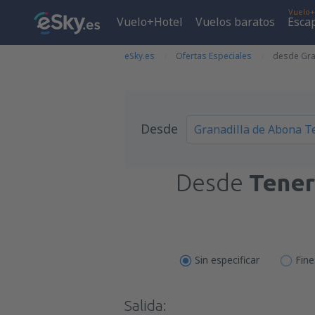
Vuelo+
Vuelo+Hotel
Vuelos baratos
Esca
eSky.es
Ofertas Especiales
desde Gran
Desde
Desde
Tener
Sin especificar
Fin
Salida: