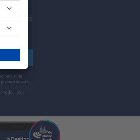
viaje únicas
uscríbete
comercial de
he proporcionado.
” (todo junto),