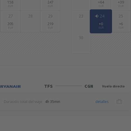
158
247
+64
+39
EUR
EUR
EUR
EUR
27
28
29
23
24
25
205
219
+0
+6
EUR
EUR
EUR
EUR
30
TFS
CGN
Vuelo directo
Duración total del viaje:
4h 35min
detalles