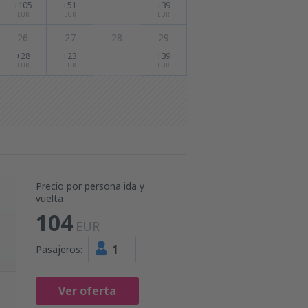
+105
+51
+39
EUR
EUR
EUR
26
27
28
29
+28
+23
+39
EUR
EUR
EUR
Precio por persona ida y
vuelta
104
EUR
1
Pasajeros:
Ver oferta