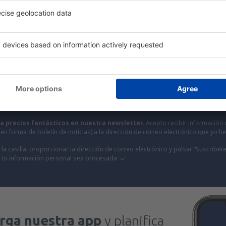
por menos
tos, escapadas, vacaciones - consigue ofertas de 
antes que nadie.
¡Solo enviamos lo mejor, viajeros del mundo!
S
 a precios fantásticos en nuestra newsletter.
Acepto recibir información 
 (en forma de boletín de noticias) a la dirección de correo electrónico que yo 
la casilla, proporcionar la dirección de correo electrónico y pulsar “Suscríbete
 tu información personal sea procesada
rga nuestra app
y planifica