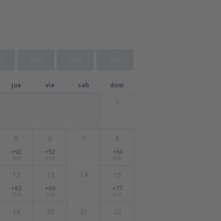
e
feb
mar
abr
jue
vie
sab
dom
1
5
6
7
8
+92
+92
+64
EUR
EUR
EUR
12
13
14
15
+83
+69
+77
EUR
EUR
EUR
19
20
21
22