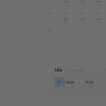
138
122
145
EUR
EUR
EUR
23
24
25
26
205
192
164
EUR
EUR
EUR
30
Ida
3 nov (mar)
10:20
→
15:55