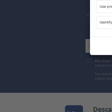
Vuelos bara
Más viajes
eSky.pl S.A.
Tras marcar 
aceptas que
Desca