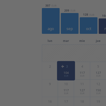
307
EUR
209
EUR
128
EUR
10
ago
sep
oct
lun
mar
mie
jue
2
3
4
5
104
117
127
EUR
EUR
EUR
9
10
11
12
117
127
150
EUR
EUR
EUR
16
17
18
19