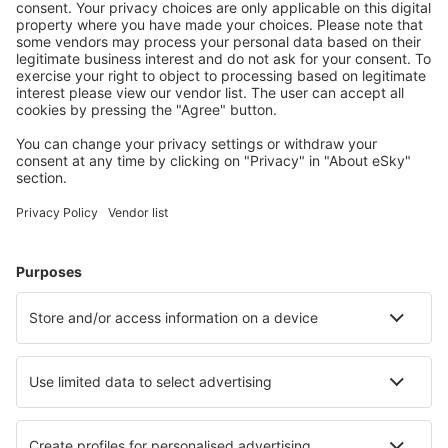
Planifica tu viaje
Vuelos baratos
Escapadas
Vacaciones
Alojamientos
Vuelo+Hotel
Hoteles
Traslados
Atracciones
Eventos deportivos