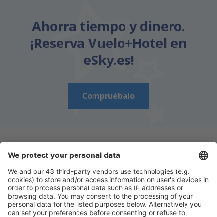
Ahorra tiempo y dinero.
¡Reserva Vuelo+Hotel en
eSky.es!
Compruébalo
Descarga nuestra app
y planifica
cómodamente tus viajes