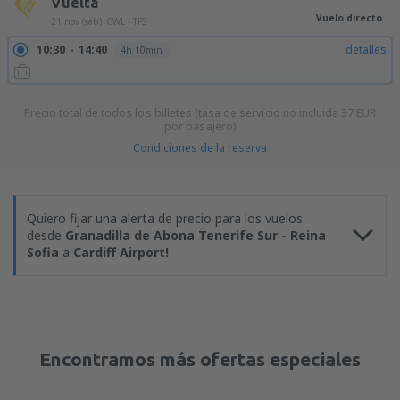
Vuelta
Vuelo directo
21 nov (sáb)
CWL - TFS
10:30
14:40
detalles
4h 10min
Precio total de todos los billetes (tasa de servicio no incluida
37
EUR
por pasajero)
Condiciones de la reserva
Quiero fijar una alerta de precio para los vuelos
desde
Granadilla de Abona Tenerife Sur - Reina
Sofia
a
Cardiff Airport!
Encontramos más ofertas especiales