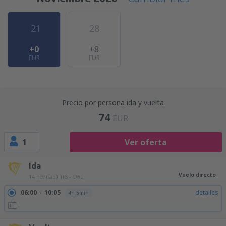
21
28
+0
+8
EUR
EUR
Precio por persona ida y vuelta
74
EUR
1
Ver oferta
Ida
Vuelo directo
14 nov (sáb)
TFS - CWL
06:00
10:05
detalles
4h 5min