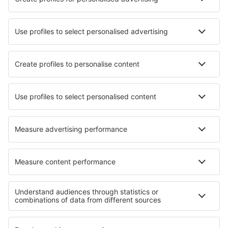
Aprende más
Mejor Precio Garantizado
Aplicación móvil
Aerolíneas
Ryanair
Vueling
Iberia
Air Europa
Wizz Air
Sobre eSky
Términos y condiciones
Mis reservas
Política de privacidad
Asistencia y contacto