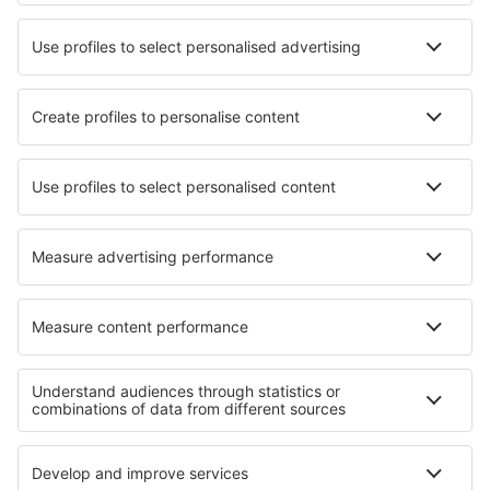
Mejor Precio Garantizado
Aplicación móvil
Aerolíneas
Ryanair
Vueling
Iberia
Air Europa
Wizz Air
Sobre eSky
Términos y condiciones
Mis reservas
Política de privacidad
Asistencia y contacto