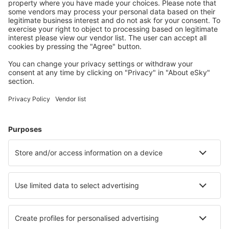
Planifica tu viaje
Vuelos baratos
Escapadas
Vacaciones
Alojamientos
Vuelo+Hotel
Hoteles
Traslados
Atracciones
Eventos deportivos
Aprende más