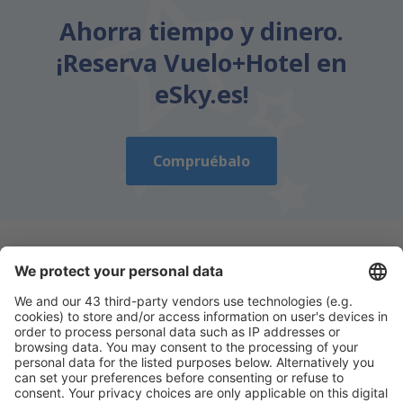
Ahorra tiempo y dinero.
¡Reserva Vuelo+Hotel en
eSky.es!
Compruébalo
Descarga nuestra app
y planifica
cómodamente tus viajes