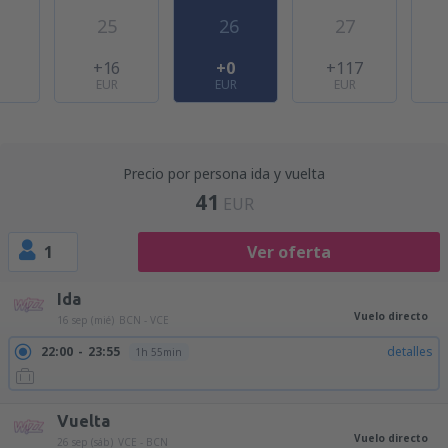
25
26
27
+16
+0
+117
EUR
EUR
EUR
Precio por persona ida y vuelta
41
EUR
1
Ver oferta
Ida
Vuelo directo
16 sep (mié)
BCN - VCE
22:00
23:55
detalles
1h 55min
Vuelta
Vuelo directo
26 sep (sáb)
VCE - BCN