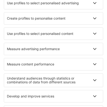
Aplicación móvil
Aerolíneas
Ryanair
Vueling
Iberia
Air Europa
Wizz Air
Sobre eSky
Términos y condiciones
Mis reservas
Política de privacidad
Asistencia y contacto