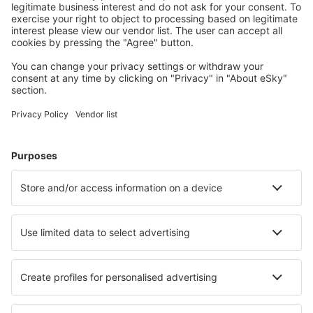
Planifica tu viaje
Vuelos baratos
Escapadas
Vacaciones
Alojamientos
Vuelo+Hotel
Hoteles
Traslados
Atracciones
Eventos deportivos
Aprende más
Mejor Precio Garantizado