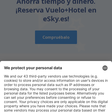
Ahorra tiempo y dinero.
¡Reserva Vuelo+Hotel en
eSky.es!
Compruébalo
Descarga nuestra app
y planifica
cómodamente tus viajes