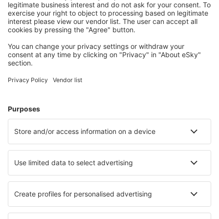
Planifica tu viaje
Vuelos baratos
Escapadas
Vacaciones
Alojamientos
Vuelo+Hotel
Hoteles
Traslados
Atracciones
Eventos deportivos
Aprende más
Mejor Precio Garantizado