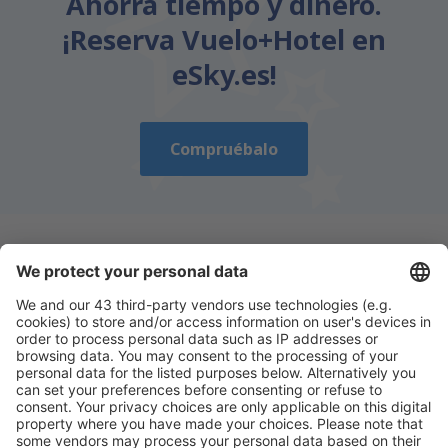
Ahorra tiempo y dinero.
¡Reserva Vuelo+Hotel en
eSky.es!
Compruébalo
Descarga nuestra app
y planifica
cómodamente tus viajes