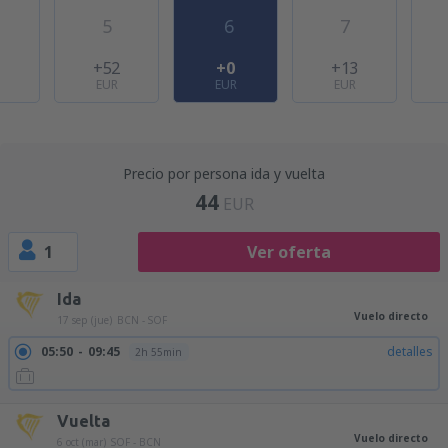
5
6
7
1
+52
+0
+13
EUR
EUR
EUR
Precio por persona ida y vuelta
44
EUR
1
Ver oferta
Ida
Vuelo directo
17 sep (jue)
BCN - SOF
05:50
09:45
detalles
2h 55min
Vuelta
Vuelo directo
6 oct (mar)
SOF - BCN