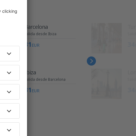
Barcelona
Tur
Salida desde Ibiza
Sali
31
34
EUR
Ibiza
Lon
Salida desde Barcelona
Sali
31
34
EUR