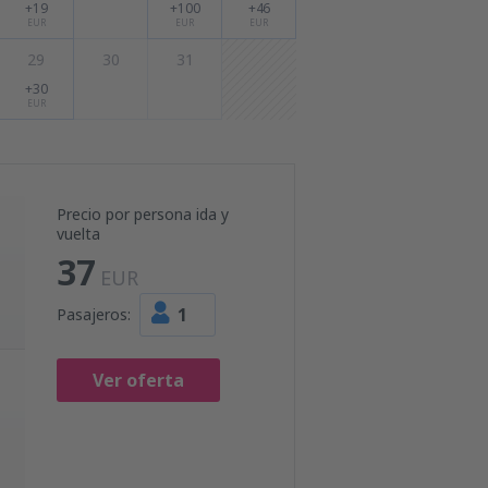
+19
+100
+46
EUR
EUR
EUR
29
30
31
+30
EUR
Precio por persona ida y
vuelta
37
EUR
1
Pasajeros:
Ver oferta