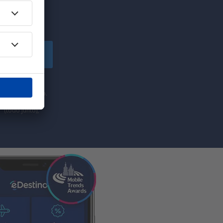
uscríbete
comercial de
he proporcionado.
” (todo junto),