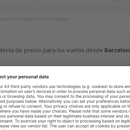
 servicio no incluida
33
EUR
por pasajero)
alerta de precio para los vuelos desde
Barcelon
Precio máximo
EUR
s fantásticos en nuestra newsletter.
Acepto recibir información comercial d
roporcionado.
Encontramos más ofertas especiale