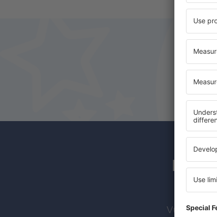
Los s
Vuelos bara