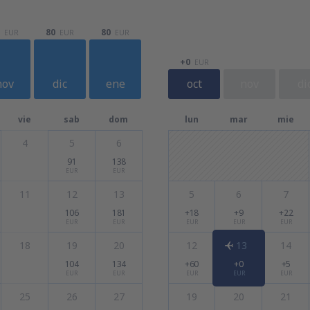
80
80
EUR
EUR
EUR
+0
EUR
nov
dic
ene
oct
nov
di
vie
sab
dom
lun
mar
mie
4
5
6
91
138
EUR
EUR
11
12
13
5
6
7
106
181
+18
+9
+22
EUR
EUR
EUR
EUR
EUR
18
19
20
12
13
14
104
134
+60
+0
+5
EUR
EUR
EUR
EUR
EUR
25
26
27
19
20
21