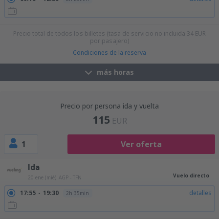
Precio total de todos los billetes (tasa de servicio no incluida
34
EUR
por pasajero)
Condiciones de la reserva
más horas
Precio por persona ida y vuelta
115
EUR
1
Ver oferta
Ida
Vuelo directo
20 ene (mié)
AGP - TFN
17:55
19:30
detalles
2h 35min