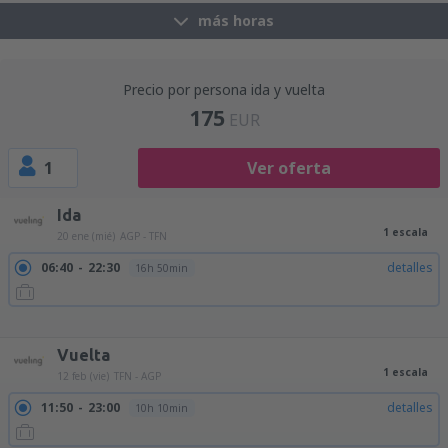
más horas
Precio por persona ida y vuelta
175
EUR
1
Ver oferta
Ida
1 escala
20 ene (mié)
AGP - TFN
06:40
22:30
detalles
16h 50min
09:15
22:30
detalles
14h 15min
14:55
22:30
detalles
8h 35min
17:50
09:55
detalles
17h 5min
Vuelta
1 escala
12 feb (vie)
TFN - AGP
11:50
23:00
detalles
10h 10min