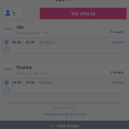
1
Ver oferta
Ida
1 escala
20 ene (mié)
AGP - TFN
06:40
22:30
detalles
16h 50min
09:15
22:30
detalles
14h 15min
14:55
22:30
detalles
8h 35min
17:50
09:55
detalles
17h 5min
Vuelta
1 escala
12 feb (vie)
TFN - AGP
14:50
23:35
detalles
7h 45min
Precio total de todos los billetes (tasa de servicio no incluida
38
EUR
por pasajero)
Condiciones de la reserva
más horas