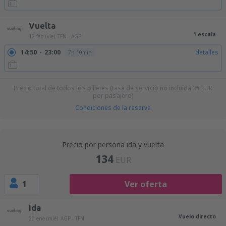
Vuelta
1 escala
12 feb (vie)
TFN - AGP
14:50
23:00
detalles
7h 10min
Precio total de todos los billetes (tasa de servicio no incluida
35
EUR
por pasajero)
Condiciones de la reserva
Precio por persona ida y vuelta
134
EUR
1
Ver oferta
Ida
Vuelo directo
20 ene (mié)
AGP - TFN