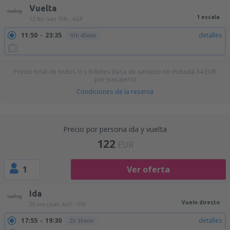
Vuelta
1 escala
12 feb (vie)
TFN - AGP
11:50
23:35
detalles
10h 45min
Precio total de todos los billetes (tasa de servicio no incluida
34
EUR
por pasajero)
Condiciones de la reserva
Precio por persona ida y vuelta
122
EUR
1
Ver oferta
Ida
Vuelo directo
20 ene (mié)
AGP - TFN
17:55
19:30
detalles
2h 35min