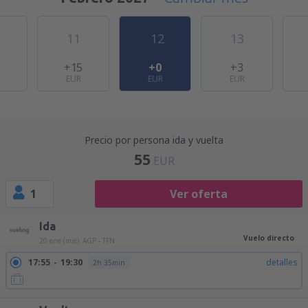
11
12
13
+15
+0
+3
EUR
EUR
EUR
Precio por persona ida y vuelta
55
EUR
1
Ver oferta
Ida
Vuelo directo
20 ene (mié)
AGP - TFN
17:55
19:30
detalles
2h 35min