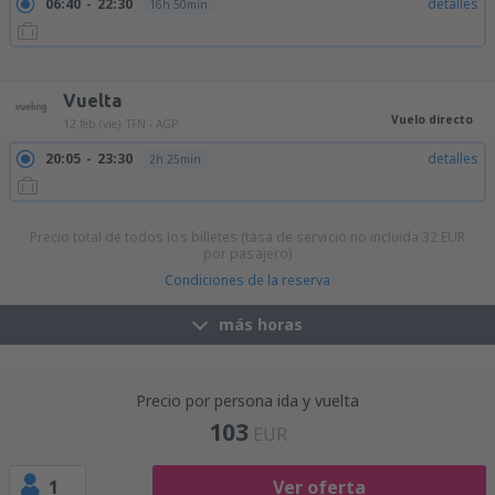
06:40
22:30
detalles
16h 50min
09:15
22:30
detalles
14h 15min
14:55
22:30
detalles
8h 35min
17:50
09:55
detalles
17h 5min
Vuelta
Vuelo directo
12 feb (vie)
TFN - AGP
20:05
23:30
detalles
2h 25min
Precio total de todos los billetes (tasa de servicio no incluida
32
EUR
por pasajero)
Condiciones de la reserva
más horas
Precio por persona ida y vuelta
103
EUR
1
Ver oferta