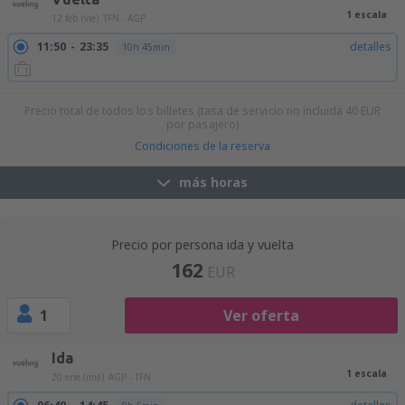
1 escala
12 feb (vie)
TFN - AGP
11:50
23:35
detalles
10h 45min
Precio total de todos los billetes (tasa de servicio no incluida
40
EUR
por pasajero)
Condiciones de la reserva
más horas
Precio por persona ida y vuelta
162
EUR
1
Ver oferta
Ida
1 escala
20 ene (mié)
AGP - TFN