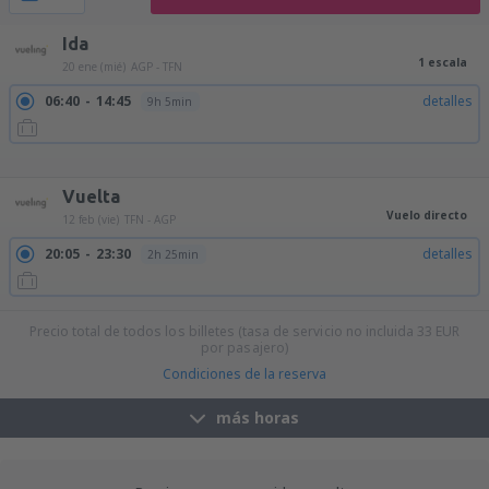
Ida
1 escala
20 ene (mié)
AGP - TFN
06:40
14:45
detalles
9h 5min
06:40
16:00
detalles
10h 20min
09:15
14:45
detalles
6h 30min
09:15
16:00
detalles
7h 45min
Vuelta
Vuelo directo
12 feb (vie)
TFN - AGP
20:05
23:30
detalles
2h 25min
Precio total de todos los billetes (tasa de servicio no incluida
33
EUR
por pasajero)
Condiciones de la reserva
más horas