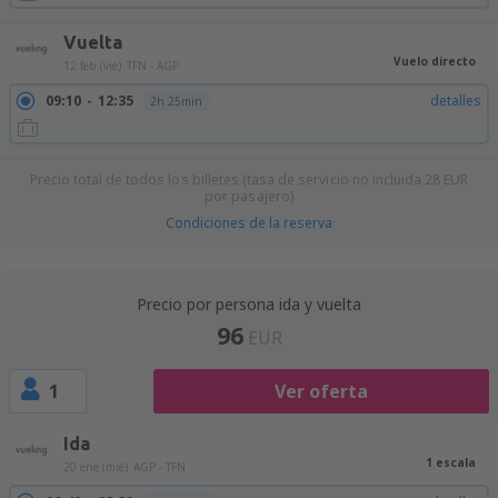
Vuelta
Vuelo directo
12 feb (vie)
TFN - AGP
09:10
12:35
detalles
2h 25min
Precio total de todos los billetes (tasa de servicio no incluida
28
EUR
por pasajero)
Condiciones de la reserva
Precio por persona ida y vuelta
96
EUR
1
Ver oferta
Ida
1 escala
20 ene (mié)
AGP - TFN