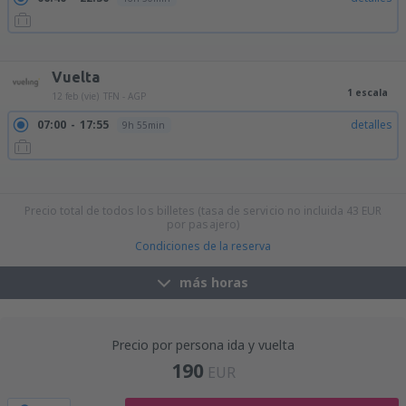
09:15
22:30
detalles
14h 15min
14:55
22:30
detalles
8h 35min
17:50
09:55
detalles
17h 5min
Vuelta
1 escala
12 feb (vie)
TFN - AGP
07:00
17:55
detalles
9h 55min
10:35
18:55
detalles
7h 20min
10:35
19:45
detalles
8h 10min
10:35
17:55
detalles
6h 20min
11:50
19:45
detalles
6h 55min
Precio total de todos los billetes (tasa de servicio no incluida
43
EUR
por pasajero)
Condiciones de la reserva
más horas
Precio por persona ida y vuelta
190
EUR