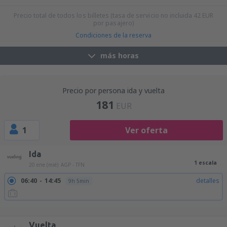
Precio total de todos los billetes (tasa de servicio no incluida
42
EUR
por pasajero)
Condiciones de la reserva
más horas
Precio por persona ida y vuelta
181
EUR
1
Ver oferta
Ida
1 escala
20 ene (mié)
AGP - TFN
06:40
14:45
detalles
9h 5min
06:40
16:00
detalles
10h 20min
09:15
14:45
detalles
6h 30min
09:15
16:00
detalles
7h 45min
Vuelta