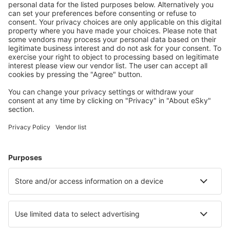
Condiciones de la reserva
más horas
Quiero fijar una alerta de precio para los vuelos
desde
Málaga Pablo Ruiz Picasso
a
San Cristóbal
de La Laguna Tenerife Norte - Los Rodeos!
Encontramos más ofertas especiales
Palma de Mallorca
Salida desde Málaga
23
EUR