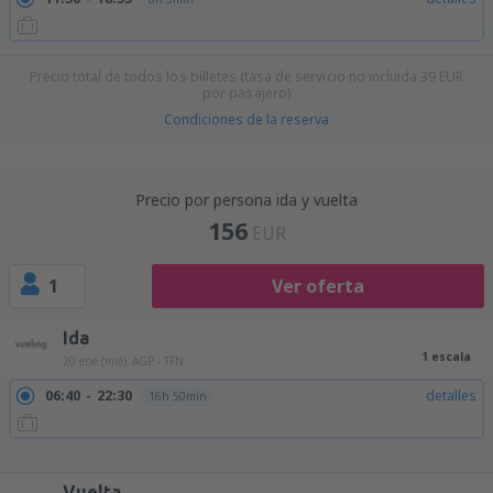
Precio total de todos los billetes (tasa de servicio no incluida
39
EUR
por pasajero)
Condiciones de la reserva
Precio por persona ida y vuelta
156
EUR
1
Ver oferta
Ida
1 escala
20 ene (mié)
AGP - TFN
06:40
22:30
detalles
16h 50min
09:15
22:30
detalles
14h 15min
14:55
22:30
detalles
8h 35min
17:50
09:55
detalles
17h 5min
Vuelta