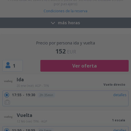
por pasajero)
Condiciones de la reserva
más horas
Precio por persona ida y vuelta
152
EUR
1
Ver oferta
Ida
Vuelo directo
20 ene (mié)
AGP - TFN
17:55
19:30
detalles
2h 35min
Vuelta
1 escala
12 feb (vie)
TFN - AGP
11:50
18:55
detalles
6h 5min