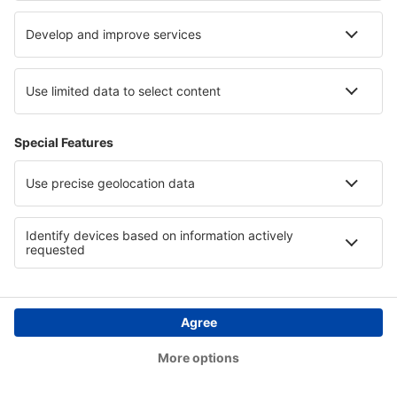
eSky.es!
Compruébalo
Descarga nuestra app
y planifica
cómodamente tus viajes