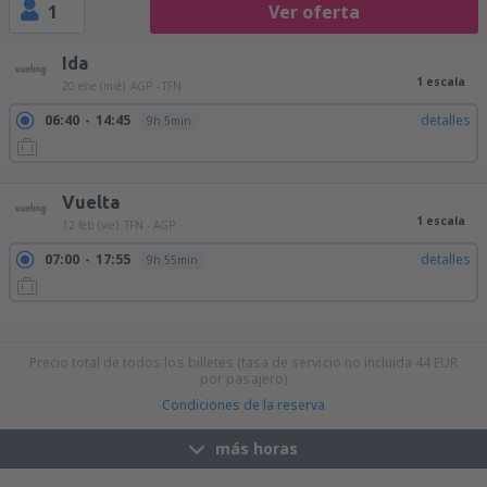
1
Ver oferta
Ida
1 escala
20 ene (mié)
AGP - TFN
06:40
14:45
detalles
9h 5min
06:40
16:00
detalles
10h 20min
Vuelta
1 escala
12 feb (vie)
TFN - AGP
07:00
17:55
detalles
9h 55min
10:35
18:55
detalles
7h 20min
10:35
19:45
detalles
8h 10min
10:35
17:55
detalles
6h 20min
11:50
19:45
detalles
6h 55min
Precio total de todos los billetes (tasa de servicio no incluida
44
EUR
por pasajero)
Condiciones de la reserva
más horas