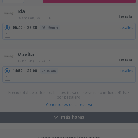
Ida
1 escala
20 ene (mié)
AGP - TFN
06:40
22:30
detalles
16h 50min
09:15
22:30
detalles
14h 15min
14:55
22:30
detalles
8h 35min
17:50
09:55
detalles
17h 5min
Vuelta
1 escala
12 feb (vie)
TFN - AGP
14:50
23:00
detalles
7h 10min
Precio total de todos los billetes (tasa de servicio no incluida
41
EUR
por pasajero)
Condiciones de la reserva
más horas