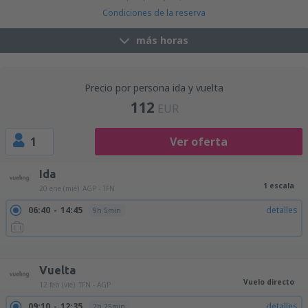
Condiciones de la reserva
más horas
Precio por persona ida y vuelta
112
EUR
1
Ver oferta
Ida
1 escala
20 ene (mié)
AGP - TFN
06:40
14:45
detalles
9h 5min
06:40
16:00
detalles
10h 20min
09:15
14:45
detalles
6h 30min
09:15
16:00
detalles
7h 45min
Vuelta
Vuelo directo
12 feb (vie)
TFN - AGP
09:10
12:35
detalles
2h 25min