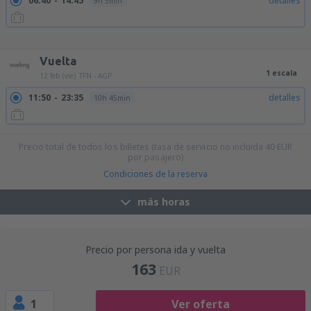
06:40
14:45
detalles
9h 5min
06:40
16:00
detalles
10h 20min
09:15
14:45
detalles
6h 30min
09:15
16:00
detalles
7h 45min
Vuelta
1 escala
12 feb (vie)
TFN - AGP
11:50
23:35
detalles
10h 45min
Precio total de todos los billetes (tasa de servicio no incluida
40
EUR
por pasajero)
Condiciones de la reserva
más horas
Precio por persona ida y vuelta
163
EUR
1
Ver oferta