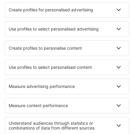
Tánger
Salida desde Málaga
32
EUR
Ver más ofertas
Ahorra tiempo y dinero.
¡Reserva Vuelo+Hotel en