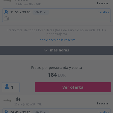
1 escala
12 feb (vie)
TFN - AGP
11:50
23:00
detalles
10h 10min
Precio total de todos los billetes (tasa de servicio no incluida
43
EUR
por pasajero)
Condiciones de la reserva
más horas
Precio por persona ida y vuelta
184
EUR
1
Ver oferta
Ida
1 escala
20 ene (mié)
AGP - TFN
06:40
22:30
detalles
16h 50min