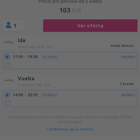
Precio por persona ida y vuelta
103
EUR
1
Ver oferta
Ida
Vuelo directo
20 ene (mié)
AGP - TFN
17:55
19:30
detalles
2h 35min
Vuelta
1 escala
12 feb (vie)
TFN - AGP
14:50
23:35
detalles
7h 45min
Precio total de todos los billetes (tasa de servicio no incluida
33
EUR
por pasajero)
Condiciones de la reserva