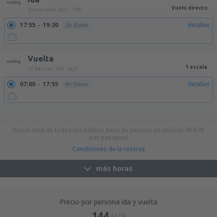
Vuelo directo
20 ene (mié)
AGP - TFN
17:55
19:30
detalles
2h 35min
Vuelta
1 escala
12 feb (vie)
TFN - AGP
07:00
17:55
detalles
9h 55min
10:35
18:55
detalles
7h 20min
10:35
19:45
detalles
8h 10min
10:35
17:55
detalles
6h 20min
11:50
19:45
detalles
6h 55min
Precio total de todos los billetes (tasa de servicio no incluida
38
EUR
por pasajero)
Condiciones de la reserva
más horas
Precio por persona ida y vuelta
144
EUR