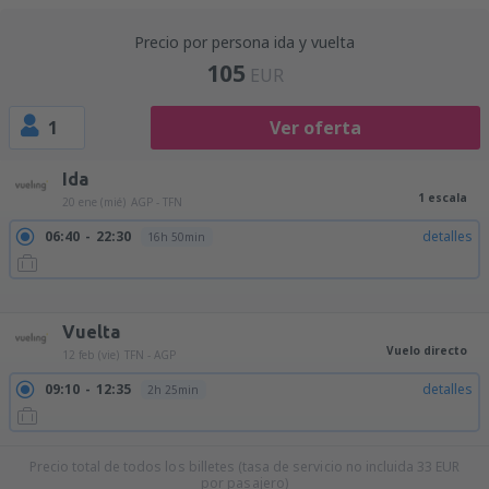
Precio por persona ida y vuelta
105
EUR
1
Ver oferta
Ida
1 escala
20 ene (mié)
AGP - TFN
06:40
22:30
detalles
16h 50min
09:15
22:30
detalles
14h 15min
14:55
22:30
detalles
8h 35min
17:50
09:55
detalles
17h 5min
Vuelta
Vuelo directo
12 feb (vie)
TFN - AGP
09:10
12:35
detalles
2h 25min
Precio total de todos los billetes (tasa de servicio no incluida
33
EUR
por pasajero)