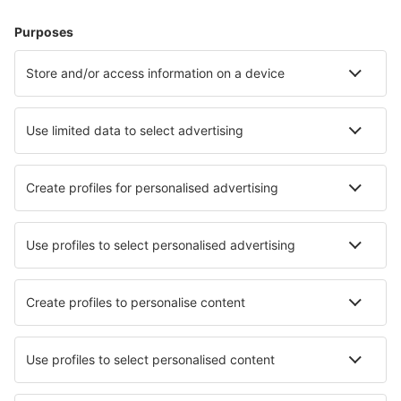
Alojamientos
Vuelo+Hotel
Hoteles
Traslados
Atracciones
Eventos deportivos
Aprende más
Mejor Precio Garantizado
Aplicación móvil
Aerolíneas
Ryanair
Vueling
Iberia
Air Europa