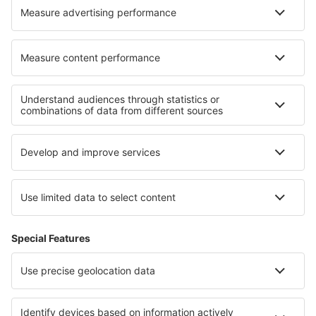
Wizz Air
Sobre eSky
Términos y condiciones
Mis reservas
Política de privacidad
Asistencia y contacto
Países
Páginas web internacionales
eSky.eu
eSky.com
eDestinos.com