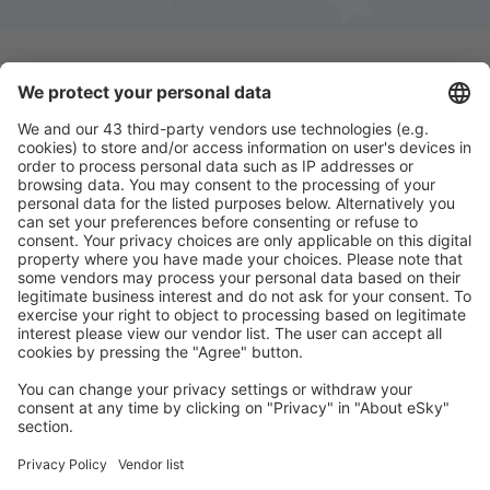
Descarga nuestra app
y planifica
cómodamente tus viajes
Planifica tu viaje
Vuelos baratos
Escapadas
Vacaciones