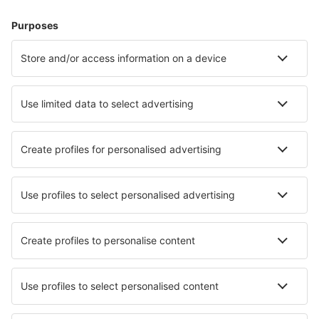
Alojamientos
Vuelo+Hotel
Hoteles
Traslados
Atracciones
Eventos deportivos
Aprende más
Mejor Precio Garantizado
Aplicación móvil
Aerolíneas
Ryanair
Vueling
Iberia
Air Europa