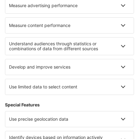
Wizz Air
Sobre eSky
Términos y condiciones
Mis reservas
Política de privacidad
Asistencia y contacto
Países
Páginas web internacionales
eSky.eu
eSky.com
eDestinos.com