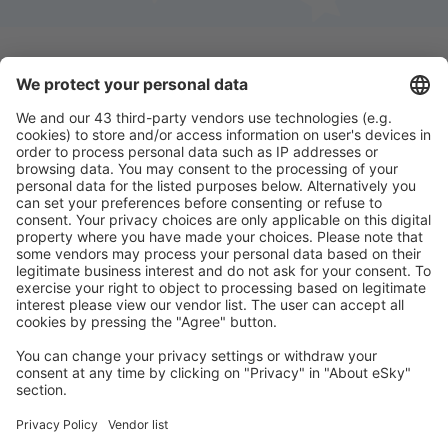
Descarga nuestra app
y planifica
cómodamente tus viajes
Planifica tu viaje
Vuelos baratos
Escapadas
Vacaciones