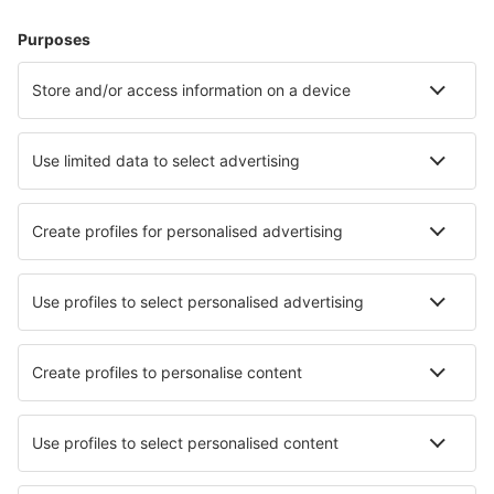
Alojamientos
Vuelo+Hotel
Hoteles
Traslados
Atracciones
Eventos deportivos
Aprende más
Mejor Precio Garantizado
Aplicación móvil
Aerolíneas
Ryanair
Vueling
Iberia
Air Europa