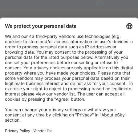
Descarga nuestra app
y planifica
cómodamente tus viajes
Planifica tu viaje
Vuelos baratos
Escapadas
Vacaciones