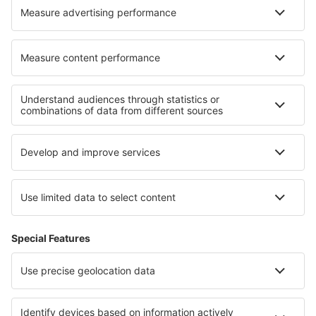
Wizz Air
Sobre eSky
Términos y condiciones
Mis reservas
Política de privacidad
Asistencia y contacto
Países
Páginas web internacionales
eSky.eu
eSky.com
eDestinos.com