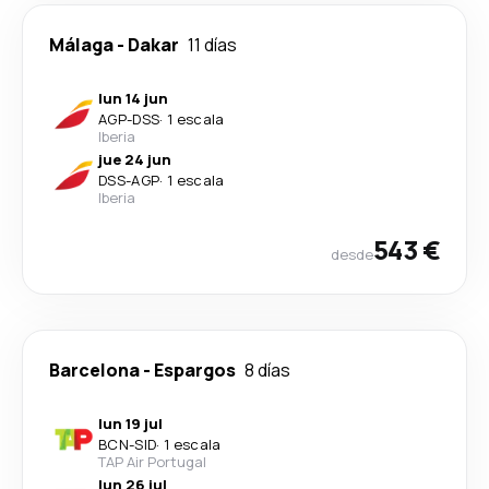
Málaga
-
Dakar
11 días
lun 14 jun
AGP
-
DSS
·
1 escala
Iberia
jue 24 jun
DSS
-
AGP
·
1 escala
Iberia
543 €
desde
Barcelona
-
Espargos
8 días
lun 19 jul
BCN
-
SID
·
1 escala
TAP Air Portugal
lun 26 jul