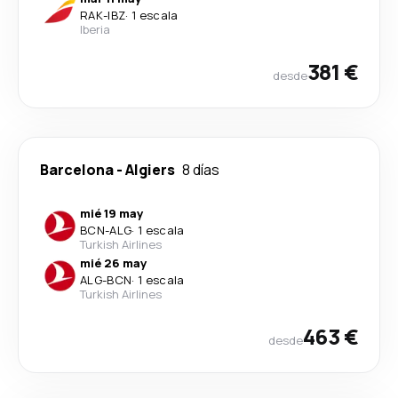
RAK
-
IBZ
·
1 escala
Iberia
381 €
desde
Barcelona
-
Algiers
8 días
mié 19 may
BCN
-
ALG
·
1 escala
Turkish Airlines
mié 26 may
ALG
-
BCN
·
1 escala
Turkish Airlines
463 €
desde