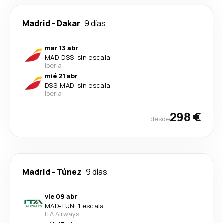
Madrid
-
Dakar
9 días
mar 13 abr
MAD
-
DSS
·
sin escala
Iberia
mié 21 abr
DSS
-
MAD
·
sin escala
Iberia
298 €
desde
Madrid
-
Túnez
9 días
vie 09 abr
MAD
-
TUN
·
1 escala
ITA Airways