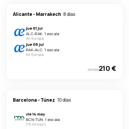
Alicante
-
Marrakech
8 días
jue 01 jul
ALC
-
RAK
·
1 escala
Air Europa
jue 08 jul
RAK
-
ALC
·
1 escala
Air Europa
210 €
desde
Barcelona
-
Túnez
10 días
vie 14 may
BCN
-
TUN
·
1 escala
ITA Airways