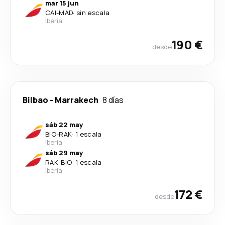
mar 15 jun
CAI
-
MAD
·
sin escala
Iberia
190 €
desde
Bilbao
-
Marrakech
8 días
sáb 22 may
BIO
-
RAK
·
1 escala
Iberia
sáb 29 may
RAK
-
BIO
·
1 escala
Iberia
172 €
desde