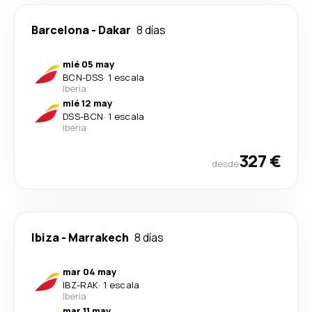
Barcelona
-
Dakar
8 días
mié 05 may
BCN
-
DSS
·
1 escala
Iberia
mié 12 may
DSS
-
BCN
·
1 escala
Iberia
327 €
desde
Ibiza
-
Marrakech
8 días
mar 04 may
IBZ
-
RAK
·
1 escala
Iberia
mar 11 may