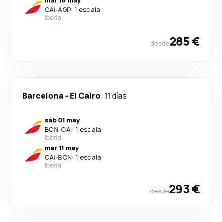
CAI
-
AGP
·
1 escala
Iberia
285 €
desde
Barcelona
-
El Cairo
11 días
sáb 01 may
BCN
-
CAI
·
1 escala
Iberia
mar 11 may
CAI
-
BCN
·
1 escala
Iberia
293 €
desde