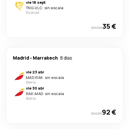
vie 18 sept
TNG
-
VLC
·
sin escala
Ryanair
35 €
desde
Madrid
-
Marrakech
8 días
vie 23 abr
MAD
-
RAK
·
sin escala
Iberia
vie 30 abr
RAK
-
MAD
·
sin escala
Iberia
92 €
desde