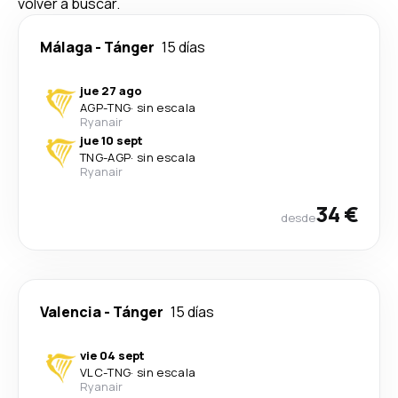
volver a buscar.
Málaga
-
Tánger
15 días
jue 27 ago
AGP
-
TNG
·
sin escala
Ryanair
jue 10 sept
TNG
-
AGP
·
sin escala
Ryanair
34 €
desde
Valencia
-
Tánger
15 días
vie 04 sept
VLC
-
TNG
·
sin escala
Ryanair