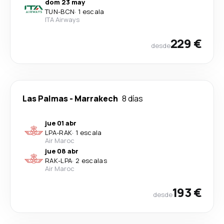
dom 23 may
TUN
-
BCN
·
1 escala
ITA Airways
229 €
desde
Las Palmas
-
Marrakech
8 días
jue 01 abr
LPA
-
RAK
·
1 escala
Air Maroc
jue 08 abr
RAK
-
LPA
·
2 escalas
Air Maroc
193 €
desde