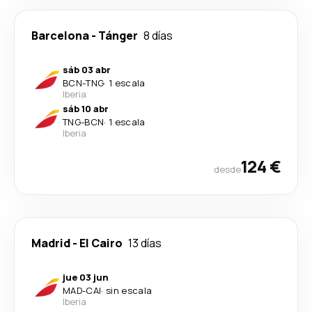
Barcelona
-
Tánger
8 días
sáb 03 abr
BCN
-
TNG
·
1 escala
Iberia
sáb 10 abr
TNG
-
BCN
·
1 escala
Iberia
124 €
desde
Madrid
-
El Cairo
13 días
jue 03 jun
MAD
-
CAI
·
sin escala
Iberia