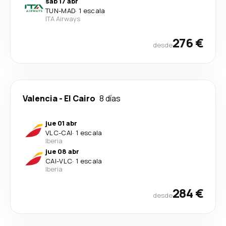
sáb 17 abr
TUN
-
MAD
·
1 escala
ITA Airways
276 €
desde
Valencia
-
El Cairo
8 días
jue 01 abr
VLC
-
CAI
·
1 escala
Iberia
jue 08 abr
CAI
-
VLC
·
1 escala
Iberia
284 €
desde