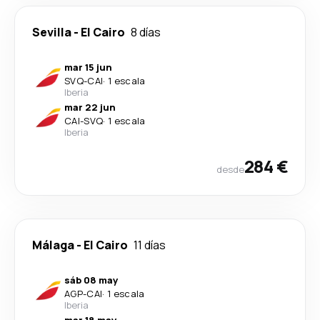
Sevilla
-
El Cairo
8 días
mar 15 jun
SVQ
-
CAI
·
1 escala
Iberia
mar 22 jun
CAI
-
SVQ
·
1 escala
Iberia
284 €
desde
Málaga
-
El Cairo
11 días
sáb 08 may
AGP
-
CAI
·
1 escala
Iberia
mar 18 may