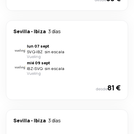
Sevilla
-
Ibiza
3 días
lun 07 sept
SVQ
-
IBZ
·
sin escala
Vueling
mié 09 sept
IBZ
-
SVQ
·
sin escala
Vueling
81 €
desde
Sevilla
-
Ibiza
3 días