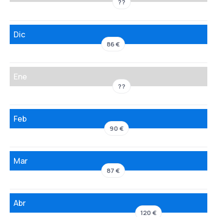
??
Dic
86 €
Ene
??
Feb
90 €
Mar
87 €
Abr
120 €