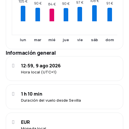
108 €
105 €
97 €
91 €
90 €
90 €
84 €
lun
mar
mié
jue
vie
sáb
dom
Información general
12:59, 9 ago 2026
Hora local (UTC+1)
1 h 10 min
Duración del vuelo desde Sevilla
EUR
Moneda local