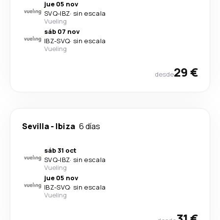
jue 05 nov
SVQ
-
IBZ
·
sin escala
Vueling
sáb 07 nov
IBZ
-
SVQ
·
sin escala
Vueling
29 €
desde
Sevilla
-
Ibiza
6 días
sáb 31 oct
SVQ
-
IBZ
·
sin escala
Vueling
jue 05 nov
IBZ
-
SVQ
·
sin escala
Vueling
31 €