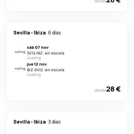
desde
Sevilla
-
Ibiza
6 días
sáb 07 nov
SVQ
-
IBZ
·
sin escala
Vueling
jue 12 nov
IBZ
-
SVQ
·
sin escala
Vueling
28 €
desde
Sevilla
-
Ibiza
3 días