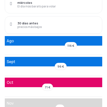
miércoles
El día más barato para volar
30 días antes
precios más bajos
Ago
116 €
Sept
96 €
Oct
71 €
Nov