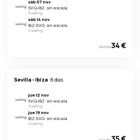
sáb 07 nov
SVQ
-
IBZ
·
sin escala
Vueling
sáb 14 nov
IBZ
-
SVQ
·
sin escala
Vueling
34 €
desde
Sevilla
-
Ibiza
8 días
jue 12 nov
SVQ
-
IBZ
·
sin escala
Vueling
jue 19 nov
IBZ
-
SVQ
·
sin escala
Vueling
35 €
desde