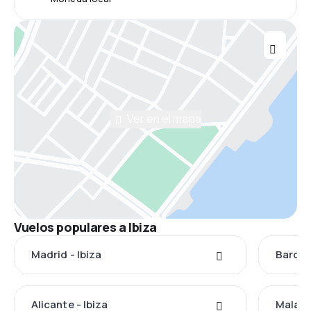
Ver en el mapa
Vuelos populares a Ibiza
Madrid - Ibiza
Barcel
Alicante - Ibiza
Malaga