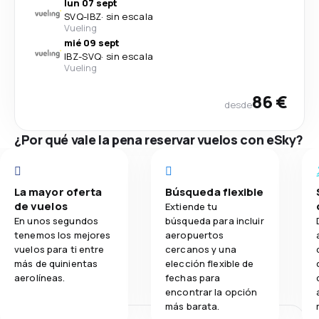
lun 07 sept
SVQ
-
IBZ
·
sin escala
Vueling
mié 09 sept
IBZ
-
SVQ
·
sin escala
Vueling
86 €
desde
¿Por qué vale la pena reservar vuelos con eSky?
La mayor oferta
Búsqueda flexible
de vuelos
Extiende tu
En unos segundos
búsqueda para incluir
tenemos los mejores
aeropuertos
vuelos para ti entre
cercanos y una
más de quinientas
elección flexible de
aerolíneas.
fechas para
encontrar la opción
más barata.