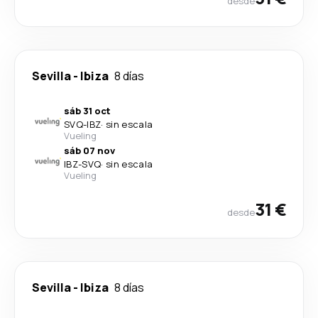
desde
Sevilla
-
Ibiza
8 días
sáb 31 oct
SVQ
-
IBZ
·
sin escala
Vueling
sáb 07 nov
IBZ
-
SVQ
·
sin escala
Vueling
31 €
desde
Sevilla
-
Ibiza
8 días