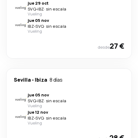
jue 29 oct
SVQ
-
IBZ
·
sin escala
Vueling
jue 05 nov
IBZ
-
SVQ
·
sin escala
Vueling
27 €
desde
Sevilla
-
Ibiza
8 días
jue 05 nov
SVQ
-
IBZ
·
sin escala
Vueling
jue 12 nov
IBZ
-
SVQ
·
sin escala
Vueling
28 €