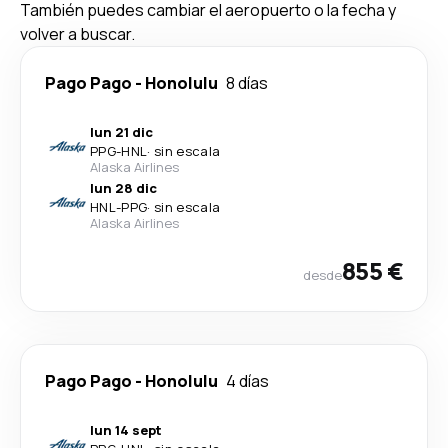
También puedes cambiar el aeropuerto o la fecha y
volver a buscar.
Pago Pago
-
Honolulu
8 días
lun 21 dic
PPG
-
HNL
·
sin escala
Alaska Airlines
lun 28 dic
HNL
-
PPG
·
sin escala
Alaska Airlines
855 €
desde
Pago Pago
-
Honolulu
4 días
lun 14 sept