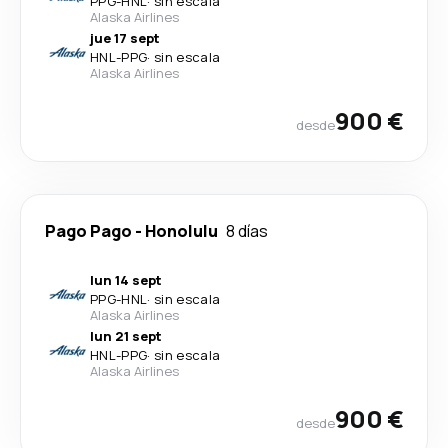
PPG
-
HNL
·
sin escala
Alaska Airlines
jue 17 sept
HNL
-
PPG
·
sin escala
Alaska Airlines
900 €
desde
Pago Pago
-
Honolulu
8 días
lun 14 sept
PPG
-
HNL
·
sin escala
Alaska Airlines
lun 21 sept
HNL
-
PPG
·
sin escala
Alaska Airlines
900 €
desde