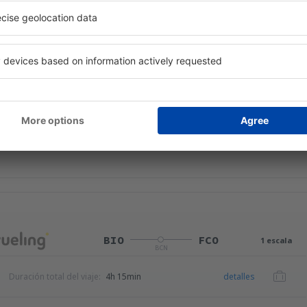
FCO
BIO
1 escala
BCN
Duración total del viaje:
5h 5min
detalles
Duración total del viaje:
11h 5min
detalles
 servicio no incluida
32
EUR
por pasajero)
BIO
FCO
1 escala
BCN
Duración total del viaje:
4h 15min
detalles