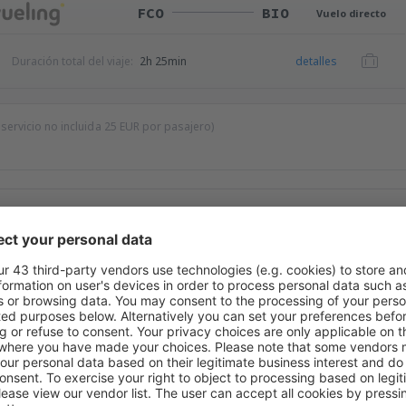
FCO
BIO
Vuelo directo
Duración total del viaje:
2h 25min
detalles
 servicio no incluida
25
EUR
por pasajero)
BIO
FCO
Vuelo directo
Duración total del viaje:
2h 20min
detalles
FCO
BIO
1 escala