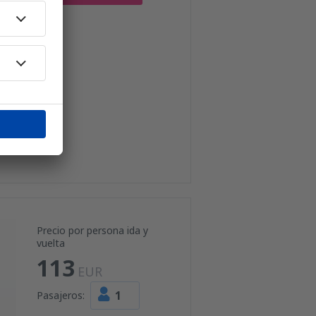
Precio por persona ida y
vuelta
113
EUR
1
Pasajeros: