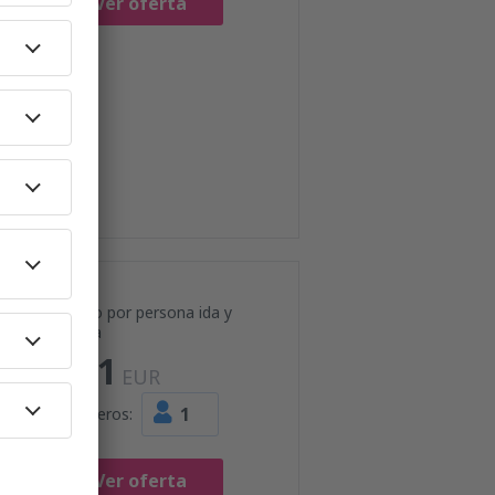
Ver oferta
Precio por persona ida y
vuelta
111
EUR
1
Pasajeros:
Ver oferta