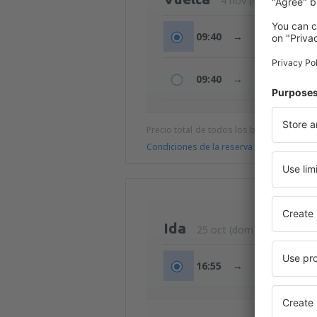
4 nov (mié)
09:40
→
14:50
09:40
→
16:50
Precio total de todos los billetes (tasa de
Condiciones de la reserva
Ida
25 oct (dom)
16:55
→
19:15