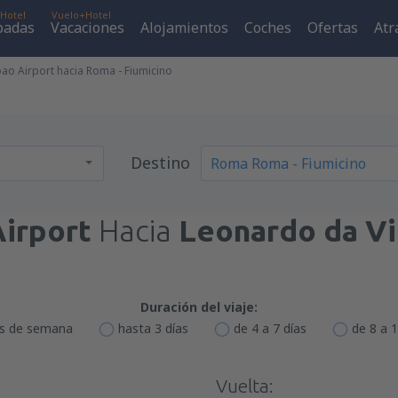
Hotel
Vuelo+Hotel
padas
Vacaciones
Alojamientos
Coches
Ofertas
Atr
ao Airport hacia Roma - Fiumicino
Destino
Airport
Hacia
Leonardo da Vi
Duración del viaje:
es de semana
hasta 3 días
de 4 a 7 días
de 8 a 1
Vuelta: