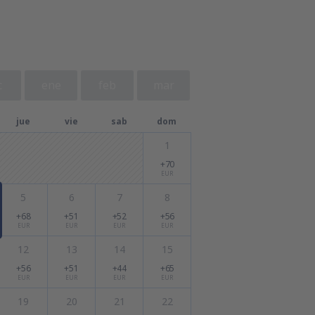
c
ene
feb
mar
jue
vie
sab
dom
1
+70
EUR
5
6
7
8
+68
+51
+52
+56
EUR
EUR
EUR
EUR
12
13
14
15
+56
+51
+44
+65
EUR
EUR
EUR
EUR
19
20
21
22