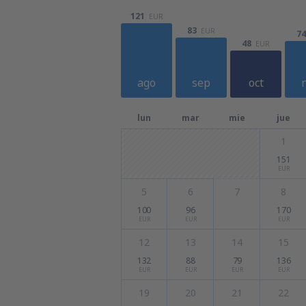
121
EUR
83
EUR
74
48
EUR
ago
sep
oct
lun
mar
mie
jue
1
151
EUR
5
6
7
8
100
96
170
EUR
EUR
EUR
12
13
14
15
132
88
79
136
EUR
EUR
EUR
EUR
19
20
21
22