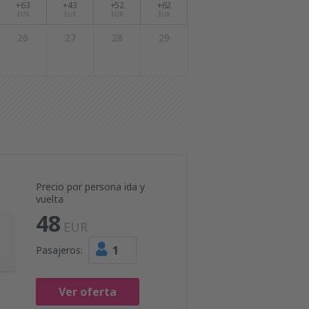
+63
+43
+52
+62
EUR
EUR
EUR
EUR
26
27
28
29
Precio por persona ida y
vuelta
48
EUR
1
Pasajeros:
Ver oferta