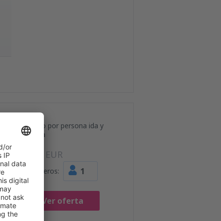
Precio por persona ida y
vuelta
99
EUR
1
Pasajeros:
Ver oferta