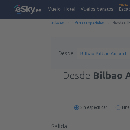
Vuelo+
Vuelo+Hotel
Vuelos baratos
Esca
eSky.es
Ofertas Especiales
desde Bilb
Desde
Desde
Bilbao 
Sin especificar
Fin
Salida: