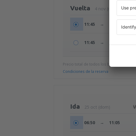
Vuelta
4 nov (mié)
11:45
→
16:50
11:45
→
22:50
Precio total de todos los billetes (tasa de
Condiciones de la reserva
Ida
25 oct (dom)
06:50
→
11:05