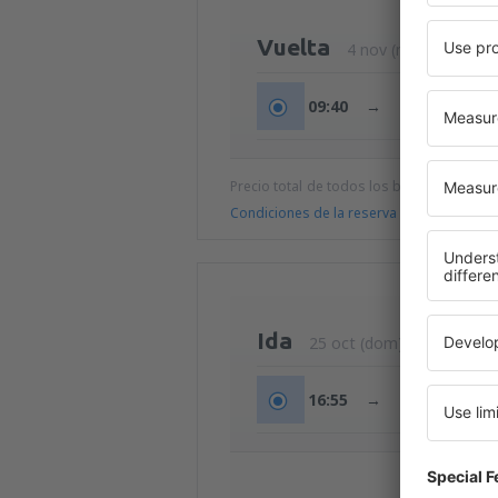
Vuelta
4 nov (mié)
09:40
→
13:55
Precio total de todos los billetes (tasa de
Condiciones de la reserva
Ida
25 oct (dom)
16:55
→
19:15