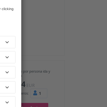
Precio por persona ida y
vuelta
104
EUR
1
Pasajeros: