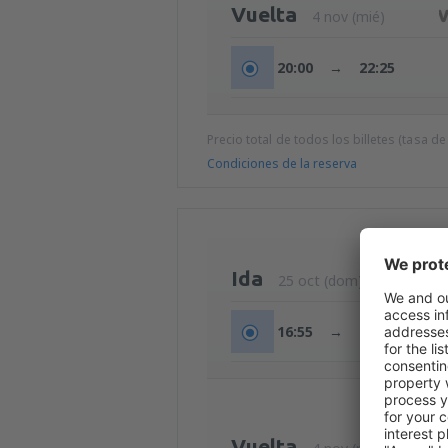
Vuelta
4 nov (mié)
20:00
→
22:25
Precio total de todos los billetes (tasa de
Condiciones de la reserva
Ida
25 oct (dom)
16:55
→
19:15
Vuelta