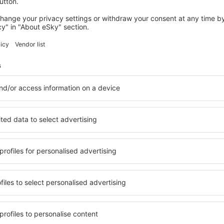
BCN
Duración total del viaje:
5h 10min
detalles
Duración total del viaje:
7h 10min
detalles
 servicio no incluida
31
EUR
por pasajero)
BIO
FCO
Vuelo directo
Duración total del viaje:
2h 20min
detalles