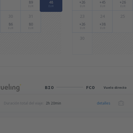
89
48
+26
+45
+26
EUR
EUR
EUR
EUR
EUR
30
31
23
24
25
86
80
+26
+38
EUR
EUR
EUR
EUR
30
BIO
FCO
Vuelo directo
Duración total del viaje:
2h 20min
detalles