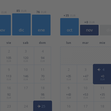
85
EUR
76
EUR
EUR
+35
EUR
+0
EUR
nov
dic
ene
oct
nov
di
vie
sab
dom
lun
mar
mie
2
3
4
105
120
94
EUR
EUR
EUR
9
10
11
2
3
4
113
146
70
+35
+47
+0
EUR
EUR
EUR
EUR
EUR
EUR
16
17
18
9
10
11
92
98
+43
+53
+35
EUR
EUR
EUR
EUR
EUR
23
24
25
16
17
18