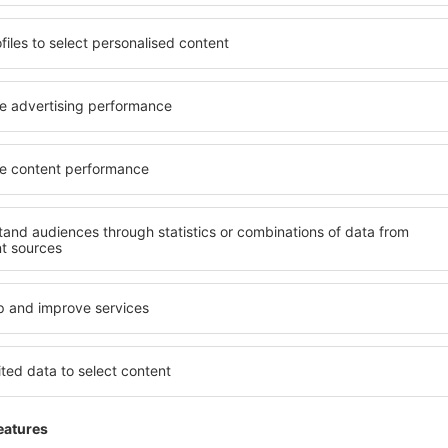
FCO
BIO
1 escala
BCN
Duración total del viaje:
4h 15min
detalles
 servicio no incluida
31
EUR
por pasajero)
BIO
FCO
Vuelo directo
Duración total del viaje:
2h 20min
detalles