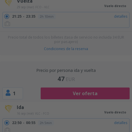
Vuelta
Vuelo directo
29 sep (mar)
FCO - VLC
21:25
23:35
detalles
2h 10min
Precio total de todos los billetes (tasa de servicio no incluida
34
EUR
por pasajero)
Condiciones de la reserva
Precio por persona ida y vuelta
47
EUR
1
Ver oferta
Ida
Vuelo directo
16 sep (mié)
VLC - FCO
22:50
00:55
detalles
2h 5min