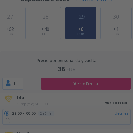
27
28
29
30
+62
+40
+0
+1
EUR
EUR
EUR
EUR
Precio por persona ida y vuelta
36
EUR
1
Ver oferta
Ida
Vuelo directo
16 sep (mié)
VLC - FCO
22:50
00:55
detalles
2h 5min