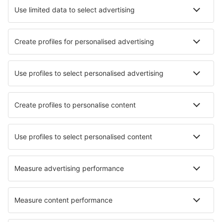
Atracciones
Eventos deportivos
Aprende más
Mejor Precio Garantizado
Aplicación móvil
Aerolíneas
Ryanair
Vueling
Iberia
Air Europa
Wizz Air
Sobre eSky
Términos y condiciones
Mis reservas