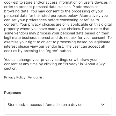
Descarga nuestra app
y planifica
cómodamente tus viajes
Planifica tu viaje
Vuelos baratos
Escapadas
Vacaciones
Alojamientos
Vuelo+Hotel
Hoteles
Traslados