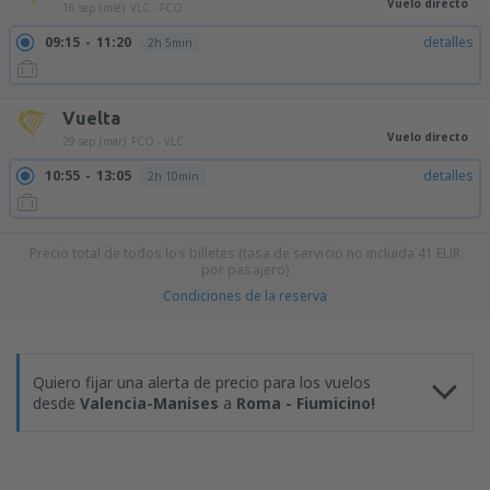
Vuelo directo
16 sep (mié)
VLC - FCO
09:15
11:20
detalles
2h 5min
Vuelta
Vuelo directo
29 sep (mar)
FCO - VLC
10:55
13:05
detalles
2h 10min
Precio total de todos los billetes (tasa de servicio no incluida
41
EUR
por pasajero)
Condiciones de la reserva
Quiero fijar una alerta de precio para los vuelos
desde
Valencia-Manises
a
Roma - Fiumicino!