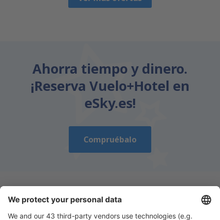
Ahorra tiempo y dinero.
¡Reserva Vuelo+Hotel en
eSky.es!
Compruébalo