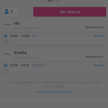
EUR
1
Ver oferta
Ida
Vuelo directo
14 oct (mié)
VLC - ORY
15:20
17:20
detalles
2h
Vuelta
Vuelo directo
27 oct (mar)
ORY - VLC
12:20
14:15
detalles
1h 55min
Precio total de todos los billetes (tasa de servicio no incluida
42
EUR
por pasajero)
Condiciones de la reserva