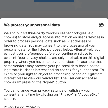
Descarga nuestra app
y planifica
cómodamente tus viajes
Planifica tu viaje
Vuelos baratos
Escapadas