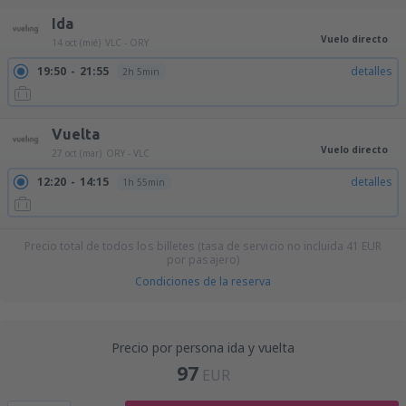
Ida
Vuelo directo
14 oct (mié)
VLC - ORY
19:50
21:55
detalles
2h 5min
Vuelta
Vuelo directo
27 oct (mar)
ORY - VLC
12:20
14:15
detalles
1h 55min
Precio total de todos los billetes (tasa de servicio no incluida
41
EUR
por pasajero)
Condiciones de la reserva
Precio por persona ida y vuelta
97
EUR