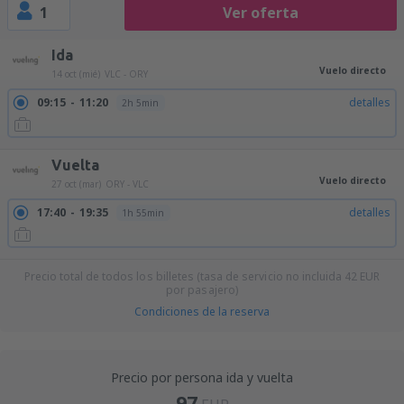
1
Ver oferta
Ida
Vuelo directo
14 oct (mié)
VLC - ORY
09:15
11:20
detalles
2h 5min
Vuelta
Vuelo directo
27 oct (mar)
ORY - VLC
17:40
19:35
detalles
1h 55min
Precio total de todos los billetes (tasa de servicio no incluida
42
EUR
por pasajero)
Condiciones de la reserva
Precio por persona ida y vuelta
97