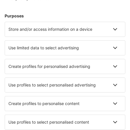
Vacaciones
Alojamientos
Vuelo+Hotel
Hoteles
Traslados
Atracciones
Eventos deportivos
Aprende más
Mejor Precio Garantizado
Aplicación móvil
Aerolíneas
Ryanair
Vueling
Iberia
Air Europa