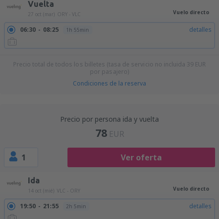
Vuelta
Vuelo directo
27 oct (mar)
ORY - VLC
06:30
08:25
detalles
1h 55min
Precio total de todos los billetes (tasa de servicio no incluida
39
EUR
por pasajero)
Condiciones de la reserva
Precio por persona ida y vuelta
78
EUR
1
Ver oferta
Ida
Vuelo directo
14 oct (mié)
VLC - ORY
19:50
21:55
detalles
2h 5min