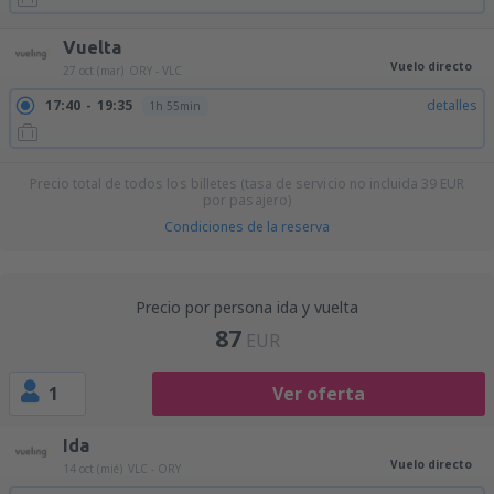
Vuelta
Vuelo directo
27 oct (mar)
ORY - VLC
17:40
19:35
detalles
1h 55min
Precio total de todos los billetes (tasa de servicio no incluida
39
EUR
por pasajero)
Condiciones de la reserva
Precio por persona ida y vuelta
87
EUR
1
Ver oferta
Ida
Vuelo directo
14 oct (mié)
VLC - ORY