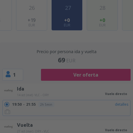
26
27
28
4
+19
+0
+0
EUR
EUR
EUR
Precio por persona ida y vuelta
69
EUR
1
Ver oferta
Ida
Vuelo directo
14 oct (mié)
VLC - ORY
19:50
21:55
detalles
2h 5min
Vuelta
Vuelo directo
27 oct (mar)
ORY - VLC