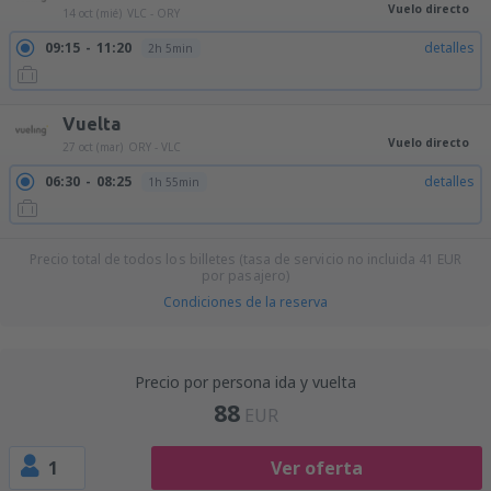
Vuelo directo
14 oct (mié)
VLC - ORY
09:15
11:20
detalles
2h 5min
Vuelta
Vuelo directo
27 oct (mar)
ORY - VLC
06:30
08:25
detalles
1h 55min
Precio total de todos los billetes (tasa de servicio no incluida
41
EUR
por pasajero)
Condiciones de la reserva
Precio por persona ida y vuelta
88
EUR
1
Ver oferta