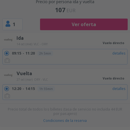
Precio por persona ida y vuelta
107
EUR
1
Ver oferta
Ida
Vuelo directo
14 oct (mié)
VLC - ORY
09:15
11:20
detalles
2h 5min
Vuelta
Vuelo directo
27 oct (mar)
ORY - VLC
12:20
14:15
detalles
1h 55min
Precio total de todos los billetes (tasa de servicio no incluida
44
EUR
por pasajero)
Condiciones de la reserva