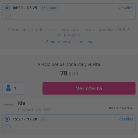
06:30
08:25
detalles
1h 55min
Precio total de todos los billetes (tasa de servicio no incluida
38
EUR
por pasajero)
Condiciones de la reserva
Precio por persona ida y vuelta
78
EUR
1
Ver oferta
Ida
Vuelo directo
14 oct (mié)
VLC - ORY
15:20
17:20
detalles
2h