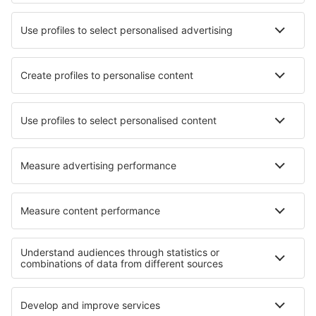
Mejor Precio Garantizado
Aplicación móvil
Aerolíneas
Ryanair
Vueling
Iberia
Air Europa
Wizz Air
Sobre eSky
Términos y condiciones
Mis reservas
Política de privacidad
Asistencia y contacto