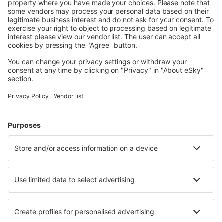
Planifica tu viaje
Vuelos baratos
Escapadas
Vacaciones
Alojamientos
Vuelo+Hotel
Hoteles
Traslados
Atracciones
Eventos deportivos
Aprende más