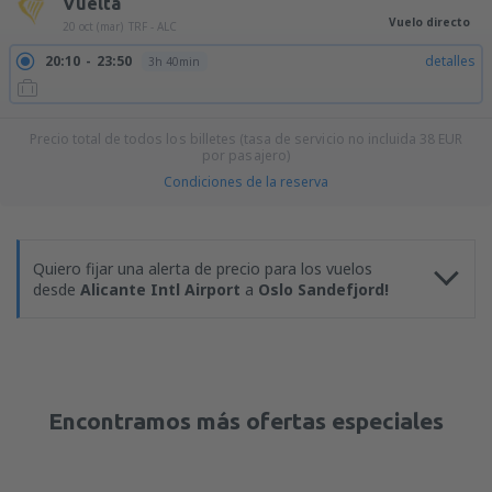
Vuelta
Vuelo directo
20 oct (mar)
TRF - ALC
20:10
23:50
detalles
3h 40min
Precio total de todos los billetes (tasa de servicio no incluida
38
EUR
por pasajero)
Condiciones de la reserva
Quiero fijar una alerta de precio para los vuelos
desde
Alicante Intl Airport
a
Oslo Sandefjord!
Encontramos más ofertas especiales