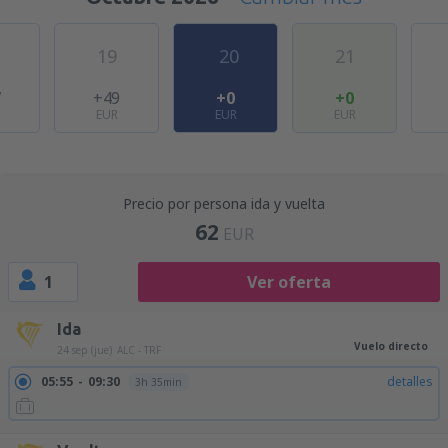
19
20
21
7
+49
+0
+0
EUR
EUR
EUR
Precio por persona ida y vuelta
62
EUR
1
Ver oferta
Ida
Vuelo directo
24 sep (jue)
ALC - TRF
05:55
09:30
detalles
3h 35min