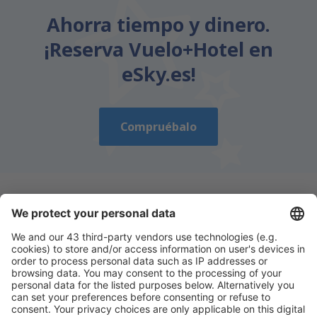
Ahorra tiempo y dinero.
¡Reserva Vuelo+Hotel en
eSky.es!
Compruébalo
Descarga nuestra app
y planifica
cómodamente tus viajes