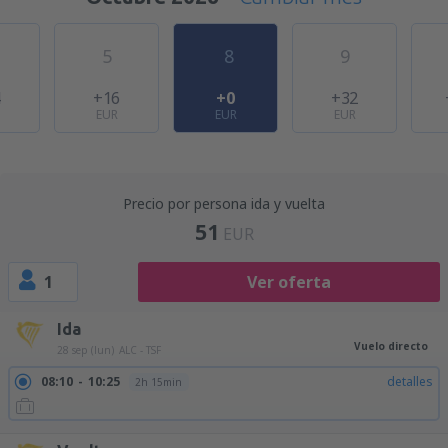
5
8
9
4
+16
+0
+32
EUR
EUR
EUR
Precio por persona ida y vuelta
51
EUR
1
Ver oferta
Ida
Vuelo directo
28 sep (lun)
ALC - TSF
08:10
10:25
detalles
2h 15min