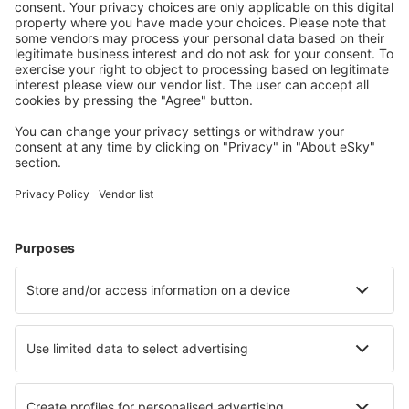
Planifica tu viaje
Vuelos baratos
Escapadas
Vacaciones
Alojamientos
Vuelo+Hotel
Hoteles
Traslados
Atracciones
Eventos deportivos