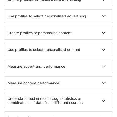
Aprende más
Mejor Precio Garantizado
Aplicación móvil
Aerolíneas
Ryanair
Vueling
Iberia
Air Europa
Wizz Air
Sobre eSky
Términos y condiciones
Mis reservas
Política de privacidad
Asistencia y contacto