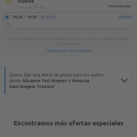
Vuelta
Vuelo directo
8 oct (jue)
TSF - ALC
16:35
18:55
detalles
2h 20min
Precio total de todos los billetes (tasa de servicio no incluida
36
EUR
por pasajero)
Condiciones de la reserva
Quiero fijar una alerta de precio para los vuelos
desde
Alicante Intl Airport
a
Venecia
Sant'Angelo Treviso!
Encontramos más ofertas especiales