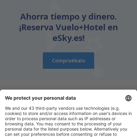
Ahorra tiempo y dinero.
¡Reserva Vuelo+Hotel en
eSky.es!
Compruébalo
Descarga nuestra app
y planifica
cómodamente tus viajes