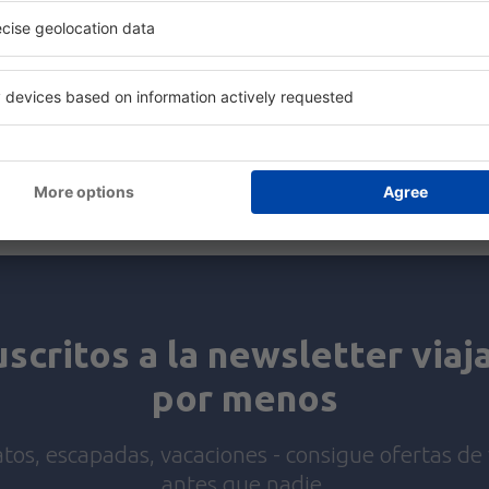
Ahorra tiempo y dinero.
¡Reserva Vuelo+Hotel en 
Compruébalo
uscritos a la newsletter viaj
por menos
tos, escapadas, vacaciones - consigue ofertas de 
antes que nadie.