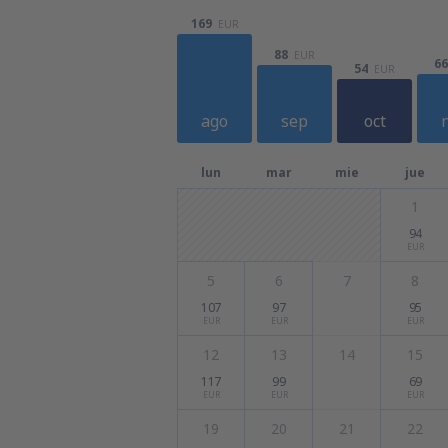
169
EUR
88
EUR
66
54
EUR
ago
sep
oct
lun
mar
mie
jue
1
94
EUR
5
6
7
8
107
97
95
EUR
EUR
EUR
12
13
14
15
117
99
69
EUR
EUR
EUR
19
20
21
22