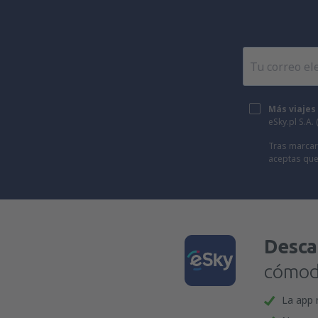
Más viajes
eSky.pl S.A.
Tras marcar 
aceptas que
Desca
cómoda
La app 