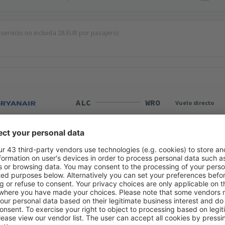
 servicio no incluida
28
EUR
por pasajero)
ALC
WRO
Vuelo directo
Duración total del viaje:
3h 10min
detalles
WRO
ALC
Vuelo directo
Duración total del viaje:
3h 15min
detalles