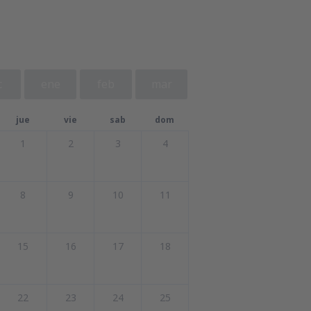
c
ene
feb
mar
jue
vie
sab
dom
1
2
3
4
8
9
10
11
15
16
17
18
22
23
24
25