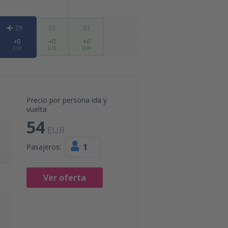
29
30
31
+0
+0
+0
EUR
EUR
EUR
Precio por persona ida y
vuelta
54
EUR
1
Pasajeros:
Ver oferta