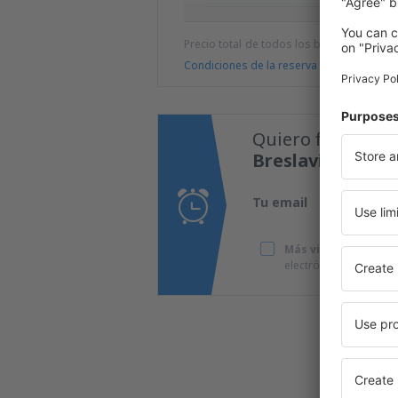
Precio total de todos los billetes (tasa de
Condiciones de la reserva
Quiero fijar una 
Breslavia-Copérn
Tu email
Más viajes a precio
electrónico que he p