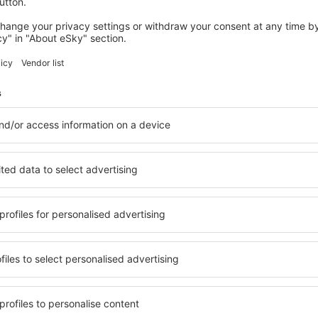
 servicio no incluida
30
EUR
por pasajero)
alerta de precio para los vuelos desde
Alicante 
ico!
Precio máximo
EUR
s fantásticos en nuestra newsletter.
Acepto recibir información comercial d
roporcionado.
Encontramos más ofertas especiale