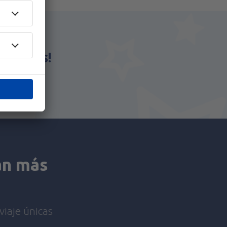
eSky.es!
an más
viaje únicas