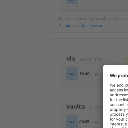
Precio total de todos los billetes (tasa de
Condiciones de la reserva
Ida
28 oct (mié)
19:40
→
22:50
Vuelta
29 oct (jue)
06:05
→
09:20