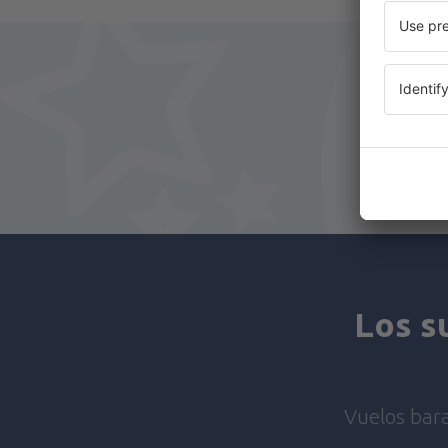
Los s
Vuelos bara