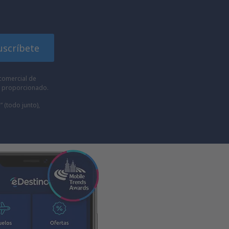
uscríbete
comercial de
he proporcionado.
” (todo junto),