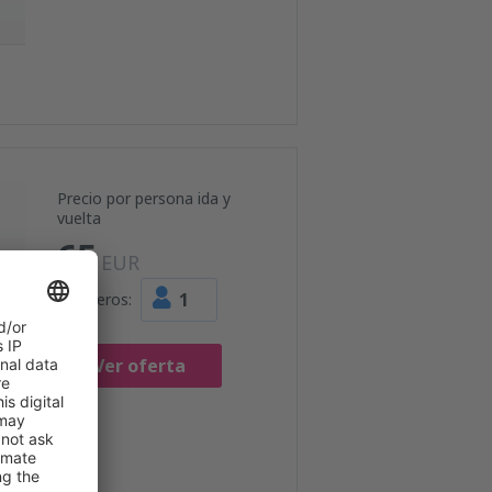
Precio por persona ida y
vuelta
65
EUR
1
Pasajeros:
Ver oferta