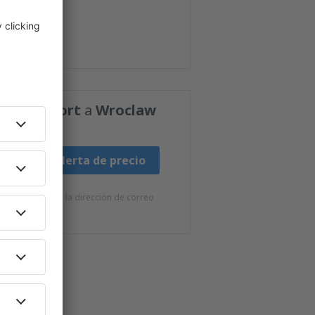
Intl Airport
a
Wroclaw
Fijar alerta de precio
e eSky.pl S.A. a la dirección de correo
s