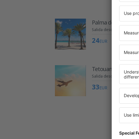
Palma de Mallorca
Salida desde Alicante
24
EUR
Tetouan
Salida desde Alicante
33
EUR