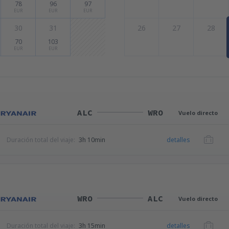
78
96
97
EUR
EUR
EUR
30
31
26
27
28
70
103
EUR
EUR
ALC
WRO
Vuelo directo
Duración total del viaje:
3h 10min
detalles
WRO
ALC
Vuelo directo
Duración total del viaje:
3h 15min
detalles