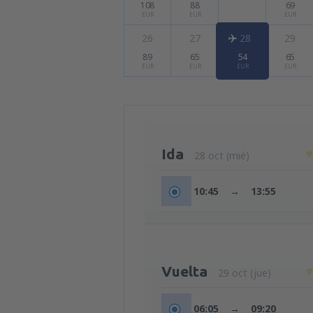
108
88
69
EUR
EUR
EUR
26
27
28
29
89
65
54
65
EUR
EUR
EUR
EUR
Ida
28 oct (mié)
10:45
→
13:55
Vuelta
29 oct (jue)
06:05
→
09:20