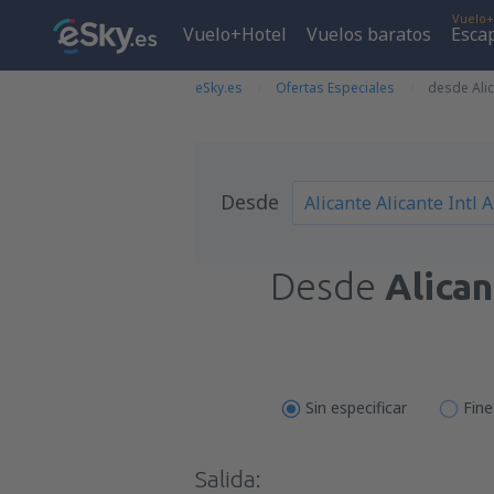
Vuelo+
Vuelo+Hotel
Vuelos baratos
Esca
eSky.es
Ofertas Especiales
desde Alic
Desde
Desde
Alican
Sin especificar
Fin
Salida: