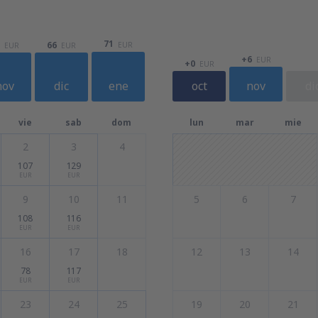
71
66
EUR
EUR
EUR
+6
EUR
+0
EUR
nov
dic
ene
oct
nov
di
vie
sab
dom
lun
mar
mie
2
3
4
107
129
EUR
EUR
9
10
11
5
6
7
108
116
EUR
EUR
16
17
18
12
13
14
78
117
EUR
EUR
23
24
25
19
20
21