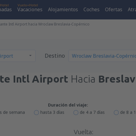
Hotel
Vuelo+Hotel
padas
Vacaciones
Alojamientos
Coches
Ofertas
Atr
ante Intl Airport hacia Wroclaw Breslavia-Copérnico
Destino
te Intl Airport
Hacia
Breslav
Duración del viaje:
es de semana
hasta 3 días
de 4 a 7 días
de 8 a 1
Vuelta: