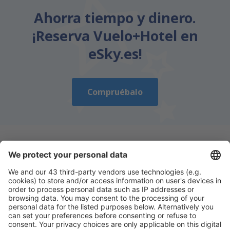
Ahorra tiempo y dinero.
¡Reserva Vuelo+Hotel en
eSky.es!
Compruébalo
Descarga nuestra app
y planifica
cómodamente tus viajes