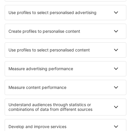
Mejor Precio Garantizado
Aplicación móvil
Aerolíneas
Ryanair
Vueling
Iberia
Air Europa
Wizz Air
Sobre eSky
Términos y condiciones
Mis reservas
Política de privacidad
Asistencia y contacto