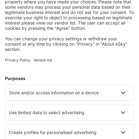
Planifica tu viaje
Vuelos baratos
Escapadas
Vacaciones
Alojamientos
Vuelo+Hotel
Hoteles
Traslados
Atracciones
Eventos deportivos
Aprende más