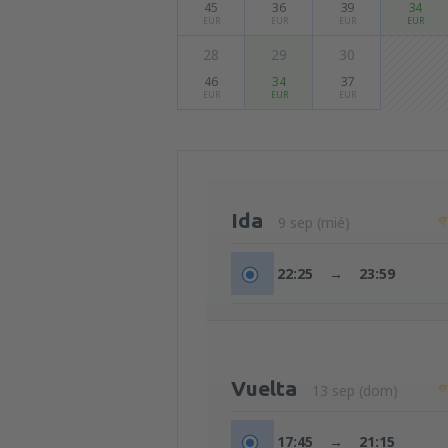
45
36
39
34
EUR
EUR
EUR
EUR
28
29
30
46
34
37
EUR
EUR
EUR
Ida
9 sep (mié)
22:25
→
23:59
Vuelta
13 sep (dom)
17:45
→
21:15