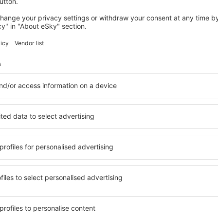
 servicio no incluida
32
EUR
por pasajero)
PMI
STN
Vuelo directo
Duración total del viaje:
2h 34min
detalles
STN
PMI
Vuelo directo
Duración total del viaje:
2h 30min
detalles