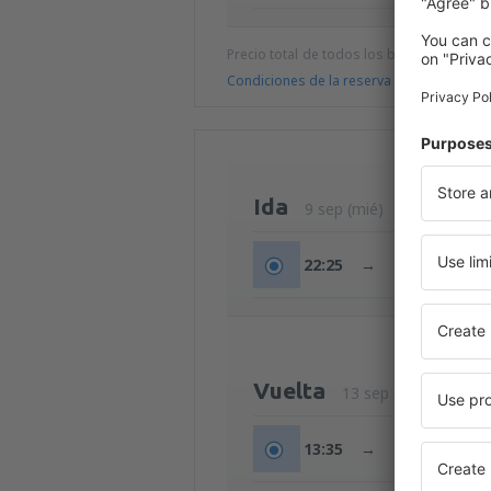
Precio total de todos los billetes (tasa de
Condiciones de la reserva
Ida
9 sep (mié)
22:25
→
23:59
Vuelta
13 sep (dom)
13:35
→
17:05