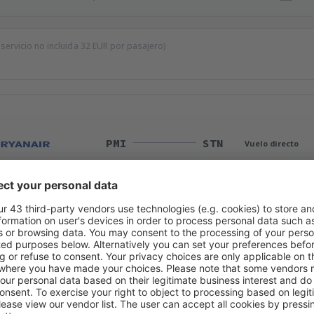
 servicio no incluida
32
EUR
por pasajero)
PMI
STN
Vuelo directo
Duración total del viaje:
2h 35min
detalles
STN
PMI
Vuelo directo
Duración total del viaje:
2h 30min
detalles