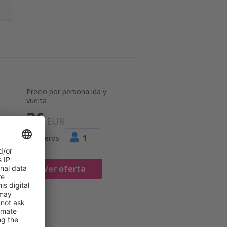
Precio por persona ida y
vuelta
36
EUR
1
Pasajeros:
Ver oferta