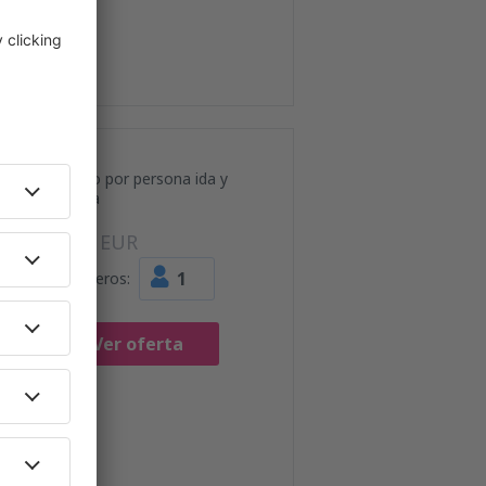
Precio por persona ida y
vuelta
51
EUR
1
Pasajeros:
Ver oferta