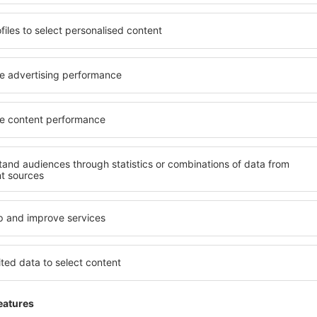
 servicio no incluida
35
EUR
por pasajero)
PMI
STN
Vuelo directo
Duración total del viaje:
2h 35min
detalles
STN
PMI
Vuelo directo
Duración total del viaje:
2h 30min
detalles