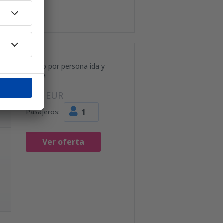
Precio por persona ida y
vuelta
56
EUR
1
Pasajeros:
Ver oferta