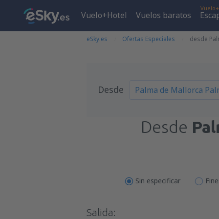
Vuelo+
Vuelo+Hotel
Vuelos baratos
Esca
eSky.es
Ofertas Especiales
desde Pal
Desde
Desde
Pal
Sin especificar
Fin
Salida: