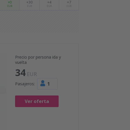
+0
+30
+4
+7
EUR
EUR
EUR
EUR
Precio por persona ida y
vuelta
34
EUR
1
Pasajeros:
Ver oferta