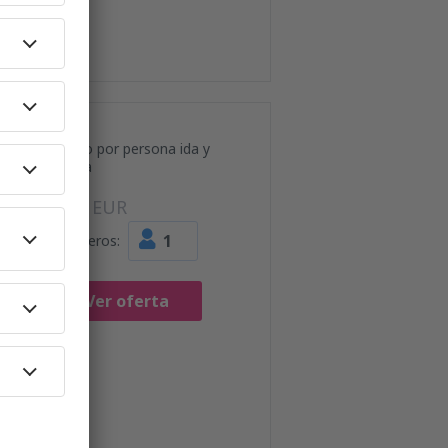
Precio por persona ida y
vuelta
53
EUR
1
Pasajeros:
Ver oferta