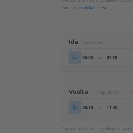
Precio total de todos los billetes (tasa de
Condiciones de la reserva
Ida
9 sep (mié)
06:00
→
07:35
Vuelta
13 sep (dom)
08:10
→
11:40
Precio total de todos los billetes (tasa de