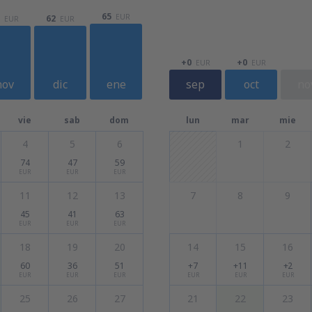
65
EUR
62
EUR
EUR
+0
+0
EUR
EUR
nov
dic
ene
sep
oct
no
vie
sab
dom
lun
mar
mie
4
5
6
1
2
74
47
59
EUR
EUR
EUR
11
12
13
7
8
9
45
41
63
EUR
EUR
EUR
18
19
20
14
15
16
60
36
51
+7
+11
+2
EUR
EUR
EUR
EUR
EUR
EUR
25
26
27
21
22
23