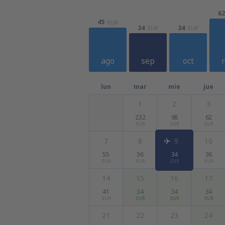
62
45
EUR
34
34
EUR
EUR
ago
sep
oct
lun
mar
mie
jue
1
2
3
232
98
62
EUR
EUR
EUR
7
8
9
10
55
36
34
36
EUR
EUR
EUR
EUR
14
15
16
17
41
34
34
34
EUR
EUR
EUR
EUR
21
22
23
24