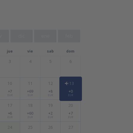
v
dic
ene
feb
jue
vie
sab
dom
3
4
5
6
10
11
12
13
+7
+69
+8
+0
EUR
EUR
EUR
EUR
17
18
19
20
+6
+60
+2
+7
EUR
EUR
EUR
EUR
24
25
26
27