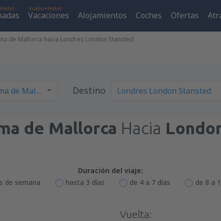
Hotel
Vuelo+Hotel
padas
Vacaciones
Alojamientos
Coches
Ofertas
Atr
ma de Mallorca hacia Londres London Stansted
Destino
ma de Mallorca
Hacia
London
Duración del viaje:
es de semana
hasta 3 días
de 4 a 7 días
de 8 a 1
Vuelta: