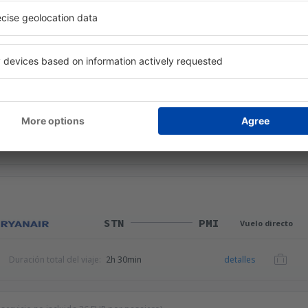
 servicio no incluida
35
EUR
por pasajero)
PMI
STN
Vuelo directo
Duración total del viaje:
2h 34min
detalles
STN
PMI
Vuelo directo
Duración total del viaje:
2h 30min
detalles