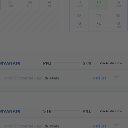
55
44
74
+2
+0
+5
EUR
EUR
EUR
EUR
EUR
EUR
28
29
30
+3
+2
+3
EUR
EUR
EUR
PMI
STN
Vuelo directo
Duración total del viaje:
2h 34min
detalles
STN
PMI
Vuelo directo
Duración total del viaje:
2h 30min
detalles