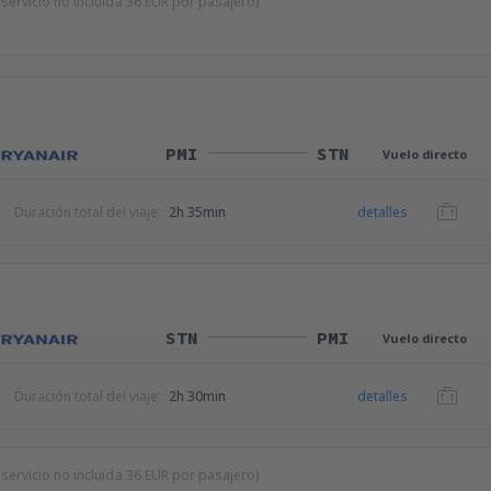
 servicio no incluida
36
EUR
por pasajero)
PMI
STN
Vuelo directo
Duración total del viaje:
2h 35min
detalles
STN
PMI
Vuelo directo
Duración total del viaje:
2h 30min
detalles
 servicio no incluida
36
EUR
por pasajero)