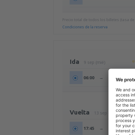
Precio total de todos los billetes (tasa de
Condiciones de la reserva
Ida
9 sep (mié)
06:00
→
07:35
Vuelta
13 sep (dom)
17:45
→
21:15