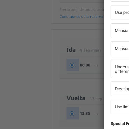
Precio total de todos los billetes (tasa de
Condiciones de la reserva
Ida
9 sep (mié)
06:00
→
07:35
Vuelta
13 sep (dom)
13:35
→
17:05