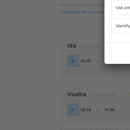
Precio total de todos los billetes (tasa de
Condiciones de la reserva
Ida
9 sep (mié)
22:25
→
23:59
Vuelta
13 sep (dom)
08:10
→
11:40